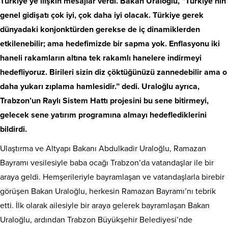
Türkiye’ye ilişkin mesajlar verdi. Bakan Uraloğlu, “Türkiye’nin
genel gidişatı çok iyi, çok daha iyi olacak. Türkiye gerek
dünyadaki konjonktürden gerekse de iç dinamiklerden
etkilenebilir; ama hedefimizde bir sapma yok. Enflasyonu iki
haneli rakamların altına tek rakamlı hanelere indirmeyi
hedefliyoruz. Birileri sizin diz çöktüğünüzü zannedebilir ama o
daha yukarı zıplama hamlesidir.” dedi. Uraloğlu ayrıca,
Trabzon’un
Raylı Sistem
Hattı projesini bu sene bitirmeyi,
gelecek sene yatırım programına almayı hedeflediklerini
bildirdi.
Ulaştırma ve Altyapı Bakanı Abdulkadir Uraloğlu, Ramazan
Bayramı vesilesiyle baba ocağı Trabzon’da vatandaşlar ile bir
araya geldi. Hemşerileriyle bayramlaşan ve vatandaşlarla birebir
görüşen Bakan Uraloğlu, herkesin Ramazan Bayramı’nı tebrik
etti. İlk olarak ailesiyle bir araya gelerek bayramlaşan Bakan
Uraloğlu, ardından Trabzon Büyükşehir Belediyesi’nde