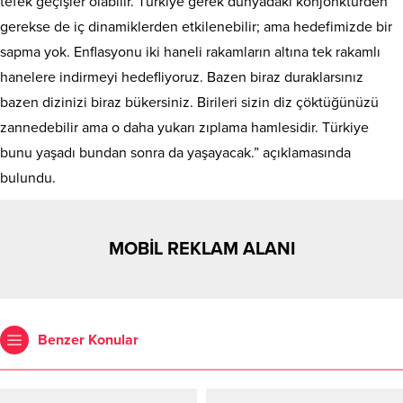
tefek geçişler olabilir. Türkiye gerek dünyadaki konjonktürden
gerekse de iç dinamiklerden etkilenebilir; ama hedefimizde bir
sapma yok. Enflasyonu iki haneli rakamların altına tek rakamlı
hanelere indirmeyi hedefliyoruz. Bazen biraz duraklarsınız
bazen dizinizi biraz bükersiniz. Birileri sizin diz çöktüğünüzü
zannedebilir ama o daha yukarı zıplama hamlesidir. Türkiye
bunu yaşadı bundan sonra da yaşayacak.” açıklamasında
bulundu.
MOBİL REKLAM ALANI
Benzer Konular