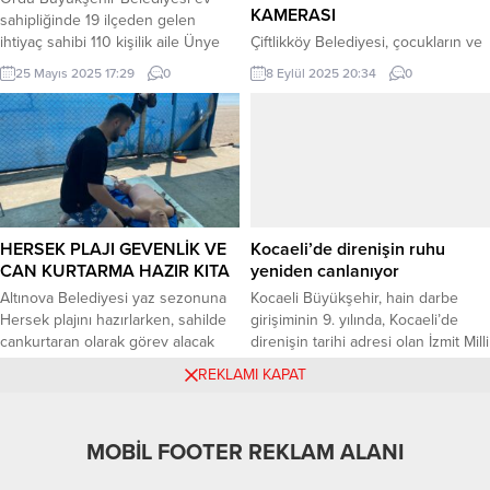
KAMERASI
sahipliğinde 19 ilçeden gelen
ihtiyaç sahibi 110 kişilik aile Ünye
Çiftlikköy Belediyesi, çocukların ve
Çınarsuyu Tabiat Parkında
ailelerin güvenliği için önemli bir
25 Mayıs 2025 17:29
0
8 Eylül 2025 20:34
0
düzenlenen “2025 Yılı Aile Şenliği
projeyi hayata geçirdi. İlçedeki 41
Biz Bir Aileyiz“ kamp ve şenlik
parkın tamamı yüksek
programında keyifli zaman
çözünürlüklü, gece görüşlü
geçiriyor. ORDU (İGFA) – Ordu
güvenlik kameralarıyla donatıldı.
Büyükşehir Belediyesi ev
Fen İşleri Müdürlüğü, Bilgi İşlem
sahipliğinde 19 ilçeden gelen
Müdürlüğü ve Park Bahçeler
ihtiyaç sahibi 110 kişilik aile Ünye
Müdürlüğü’nün ortak çalışmasıyla
Çınarsuyu...
gerçekleştirilen sistem sayesinde,
HERSEK PLAJI GEVENLİK VE
Kocaeli’de direnişin ruhu
küçük parklar tek noktadan, büyük
CAN KURTARMA HAZIR KITA
yeniden canlanıyor
parklar ise 3 farklı noktadan sürekli
Altınova Belediyesi yaz sezonuna
Kocaeli Büyükşehir, hain darbe
izlenecek....
Hersek plajını hazırlarken, sahilde
girişiminin 9. yılında, Kocaeli’de
cankurtaran olarak görev alacak
direnişin tarihi adresi olan İzmit Milli
personellerinde eğitimini
İrade Meydanı’nda özel bir anma
9 Haziran 2024 11:57
0
11 Temmuz 2025 12:39
0
REKLAMI KAPAT
tamamladı. Hersek plajında
programı düzenleyecek. KOCAELİ
yaklaşan yaz sezonu için
(İGFA) – Kocaeli Büyükşehir
hazırlıklara ara vermeden devam
Belediyesi, 15 Temmuz’un 9.
MOBİL FOOTER REKLAM ALANI
ediliyor. Hersek sahilinin
yıldönümünde “Kardan Aydınlık”
tamamında olmak üzere görev
temalı özel programla direniş
MirayHaber