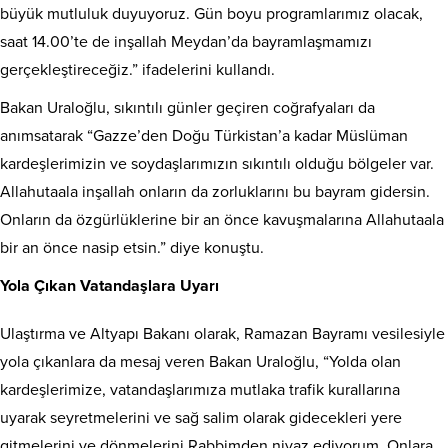
büyük mutluluk duyuyoruz. Gün boyu programlarımız olacak,
saat 14.00’te de inşallah Meydan’da bayramlaşmamızı
gerçekleştireceğiz.” ifadelerini kullandı.
Bakan Uraloğlu, sıkıntılı günler geçiren coğrafyaları da
anımsatarak “Gazze’den Doğu Türkistan’a kadar Müslüman
kardeşlerimizin ve soydaşlarımızın sıkıntılı olduğu bölgeler var.
Allahutaala inşallah onların da zorluklarını bu bayram gidersin.
Onların da özgürlüklerine bir an önce kavuşmalarına Allahutaala
bir an önce nasip etsin.” diye konuştu.
Yola Çıkan Vatandaşlara Uyarı
Ulaştırma ve Altyapı Bakanı olarak, Ramazan Bayramı vesilesiyle
yola çıkanlara da mesaj veren Bakan Uraloğlu, “Yolda olan
kardeşlerimize, vatandaşlarımıza mutlaka trafik kurallarına
uyarak seyretmelerini ve sağ salim olarak gidecekleri yere
gitmelerini ve dönmelerini Rabbimden niyaz ediyorum. Onlara