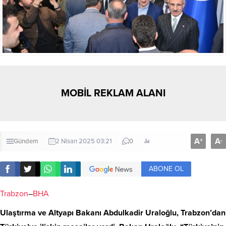
MOBİL REKLAM ALANI
A
A
+
-
Gündem
2 Nisan 2025 03:21
0
ABONE OL
Trabzon
–
BHA
Ulaştırma ve Altyapı Bakanı Abdulkadir
Uraloğlu
,
Trabzon
’dan