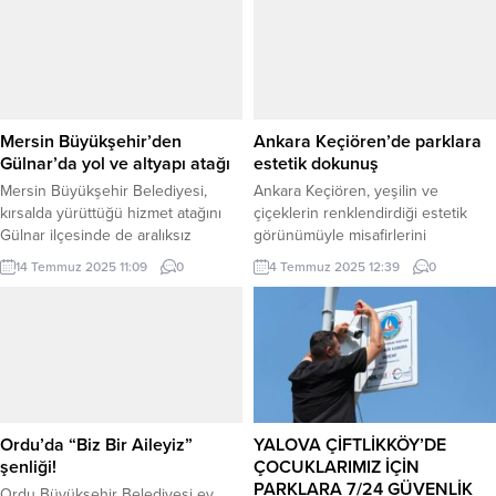
Mersin Büyükşehir’den
Ankara Keçiören’de parklara
Gülnar’da yol ve altyapı atağı
estetik dokunuş
Mersin Büyükşehir Belediyesi,
Ankara Keçiören, yeşilin ve
kırsalda yürüttüğü hizmet atağını
çiçeklerin renklendirdiği estetik
Gülnar ilçesinde de aralıksız
görünümüyle misafirlerini
sürdürüyor. MERSİN (İGFA) –
karşılamaya hazırlanıyor. ANKARA
14 Temmuz 2025 11:09
0
4 Temmuz 2025 12:39
0
Büyükşehir Belediyesi Yol Yapım
(İGFA) – Ankara Keçiören
Bakım ve Onarım Dairesi Başkanlığı
Belediyesi ekipleri tarafından
ekipleri, Beydili Mahallesi’nde
ilçenin dört bir yanında başlatılan
gerçekleştirdikleri yol yenileme
peyzaj çalışmalarıyla bitki ve çiçek
çalışmaları kapsamında Akdeniz-
dikimi, çim biçme, ağaç budama gibi
Tırnak-Emirhacı-Beydili-Sipahili
kapsamlı çalışmalar yapılıyor.
Grup Yolu’nun en dar ve tehlikeli 5
Titizlikle sürdürülen peyzaj
kilometrelik kısmında önemli bir
uygulamalarıyla park, bahçe ve
Ordu’da “Biz Bir Aileyiz”
YALOVA ÇİFTLİKKÖY’DE
çalışma gerçekleştirdi. GÜLNAR’DA
sosyal donatı alanları rengârenk
şenliği!
ÇOCUKLARIMIZ İÇİN
YOLLAR HEM YENİLENİYOR...
bir...
PARKLARA 7/24 GÜVENLİK
Ordu Büyükşehir Belediyesi ev