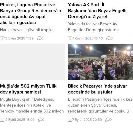
teşekkür ediyoruz. Çardak Çok
ararlar. Bu...
Phuket, Laguna Phuket ve
Yalova AK Parti İl
Programlı Anadolu Lisesi, Erecek
Banyan Group Residences’in
Başkanın’dan Beyaz Engelli
Çok Programlı...
öncülüğünde Avrupalı
Derneği’ne Ziyaret
alıcıların gözdesi
Yalova’da faaliyet Beyaz Ay
Harika havası, güvenli tropikal
Engelliler Dernegi gösteren
ortamı ve dünya standartlarındaki
Başkanı Fatih Olgun sosyal
13 Ekim 2025 11:29
0
7 Kasım 2025 16:40
0
altyapısıyla Phuket, Avrupalılar için
projeler ve engelli bireylerin yaşam
soğuk kışlardan ve siyasi
kalitesini artırmak amacıyla
gerginliklerden uzaklaşabilecekleri
yürüttüğü çalışmalar kapsamında
benzersiz bir kaçış noktası
AK Parti Yalova İl Başkanı Umut
sunuyor. Media OutReach
Gülçlü Derneği, Beyaz Ay Fatih
Newswire / PHUKET, TAYLAND
Olgun’ı makamında ziyaret etti.
(İGFA) – Tayland’ın en büyük adası
Ziyarette dernek temsilcileri, engelli
olan Phuket, artık yurtdışında mülk
bireylerin karşılaştığı sorunlar,
Muğla’da 502 milyon TL’lik
Bilecik Pazaryeri’nde şalvar
arayan Avrupalı aileler, emekliler ve
erişilebilirlik çalışmaları ve sosyal
dev altyapı hamlesi
gecesinde buluştular
yatırımcılar için en gözde
destek projeleri...
Muğla Büyükşehir Belediyesi,
Bilecik’in Pazaryeri ilçesinde ilk kez
destinasyonlardan...
Menteşe ilçesinin Kötekli ve
düzenlenen Şalvar Gecesi,
Yeniköy mahallelerinde 502 milyon
rengârenk görüntüler ve coşkulu
28 bin TL bedelle yol ve alt yapı
anlara sahne oldu. Pazaryeri
12 Eylül 2025 16:09
0
7 Eylül 2025 20:59
0
yatırımı başlatıyor. MUĞLA (İGFA) –
Gündem / BİLECİK (İGFA) – Bilecik
Muğla Büyükşehir Belediyesi,
Pazaryeri’nde Yenimahalle Konağı