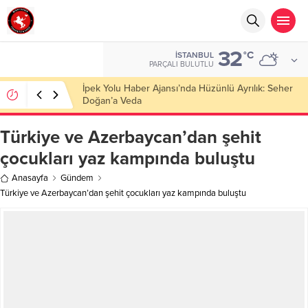
32
°C
İSTANBUL
PARÇALI BULUTLU
Başkan Nihat Öztürk, Şanahan’da Hacı Eryaman’a
Misafir Oldu
Türkiye ve Azerbaycan’dan şehit
çocukları yaz kampında buluştu
Anasayfa
Gündem
Türkiye ve Azerbaycan’dan şehit çocukları yaz kampında buluştu