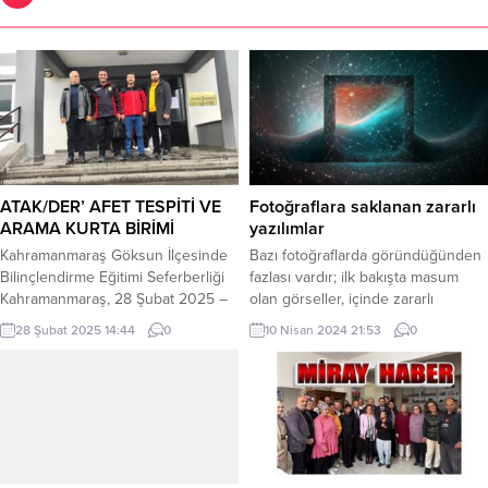
ATAK/DER’ AFET TESPİTİ VE
Fotoğraflara saklanan zararlı
ARAMA KURTA BİRİMİ
yazılımlar
Kahramanmaraş Göksun İlçesinde
Bazı fotoğraflarda göründüğünden
Bilinçlendirme Eğitimi Seferberliği
fazlası vardır; ilk bakışta masum
Kahramanmaraş, 28 Şubat 2025 –
olan görseller, içinde zararlı
Atakder olarak, Kahramanmaraş
yazılımlar barındırabilirler. Dijital
28 Şubat 2025 14:44
0
10 Nisan 2024 21:53
0
Göksun ilçesi ve çevre bölgelerde
güvenlik şirketi ESET güncelleme
hız kesmeden verilen
ve yamaların her zaman yapılması
bilinçlendirme eğitimlerimiz büyük
gerektiğine vurgu yaptı. Bir siber
bir hızla devam ediyor. Depremin
güvenlik yazılımı çoğu kötü amaçlı
acı günlerini geride bırakarak
dosyayı tespit edebilir. Bu nedenle,
umutla hayata tutunan
tehdit aktörleri tespit edilmemek
Kahramanmaraş ve ilçelerine
için sürekli olarak farklı yollar