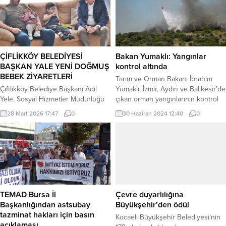
ÇİFLİKKÖY BELEDİYESİ
Bakan Yumaklı: Yangınlar
BAŞKAN YALE YENİ DOĞMUŞ
kontrol altında
BEBEK ZİYARETLERİ
Tarım ve Orman Bakanı İbrahim
Çiftlikköy Belediye Başkanı Adil
Yumaklı, İzmir, Aydın ve Balıkesir’de
Yele, Sosyal Hizmetler Müdürlüğü
çıkan orman yangınlarının kontrol
ekibiyle birlikte ‘Hoş Geldin Bebek’
altına alındığını açıkladı. İZMİR (İGFA)
28 Mart 2026 17:47
0
30 Haziran 2024 12:40
0
projesi kapsamında gerçekleştirdiği
–Tarım ve Orman Bakanlığı, dün
ziyaretlerde, hem miniklerle
başlayan İzmir’in Selçuk ve
tanışıyor hem de ailelerin
Menderes ilçeleri ile Aydın’ın
mutluluğuna ortak oluyor. Çiftlikköy
Kuşadası ve Balıkesir’in Susurluk
Belediyesi olarak yeni doğan
ilçesinde çıkan orman yangınlarının
bebeklerin heyecanını ailelerle
kontrol altına alındığını açıkladı.
birlikte yaşamaya devam ettiklerini
Yangın bölgelerindeki soğutma
dile getiren Başkan Yele,
çalışmalarının sürdüğünü...
TEMAD Bursa İl
Çevre duyarlılığına
“Çiftlikköy’de hayata merhaba diyen
Başkanlığından astsubay
Büyükşehir’den ödül
bebeklerimizin sevincini
tazminat hakları için basın
Kocaeli Büyükşehir Belediyesi’nin
ailelerimizle paylaşıyoruz....
açıklaması