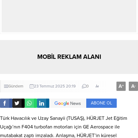
MOBİL REKLAM ALANI
A
A
+
-
Gündem
23 Temmuz 2025 20:19
0
ABONE OL
Türk Havacılık ve Uzay Sanayii (TUSAŞ), HÜRJET Jet Eğitim
Uçağı’nın F404 turbofan motorları için GE Aerospace ile
mutabakat zaptı imzaladı. Anlaşma, HÜRJET’in küresel