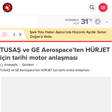
31
°C
İSTANBUL
AÇIK
İpek Yolu Haber Ajansı’nda Hüzünlü Ayrılık: Seher
Doğan’a Veda
TUSAŞ ve GE Aerospace’ten HÜRJET
için tarihi motor anlaşması
Anasayfa
Gündem
TUSAŞ ve GE Aerospace’ten HÜRJET için tarihi motor anlaşması