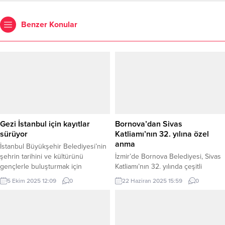
Benzer Konular
Gezi İstanbul için kayıtlar
Bornova’dan Sivas
sürüyor
Katliamı’nın 32. yılına özel
anma
İstanbul Büyükşehir Belediyesi’nin
şehrin tarihini ve kültürünü
İzmir’de Bornova Belediyesi, Sivas
gençlerle buluşturmak için
Katliamı’nın 32. yılında çeşitli
gerçekleştirdiği Gezi İstanbul
konserler, oratoryolar ve bir park
5 Ekim 2025 12:09
0
22 Haziran 2025 15:59
0
projesinde yeni dönem kayıtları
açılışıyla anma etkinlikleri
başladı. 18-29 yaş arası gençlerin
düzenliyor. 23 Haziran–2 Temmuz
başvurusuna açık olan gezilerin ilki
tarihleri arasındaki program
6 Ekim’de Monografik Semt Gezileri
kapsamında sanatsal etkinliklerin