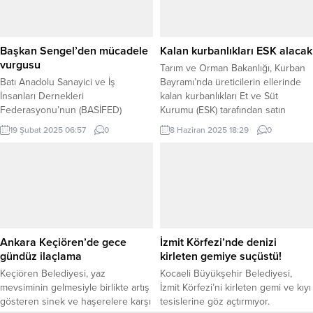
kapsamında Adalar’da
yanı sıra 2 Temmuz’da “Anı ve
düzenlenecek. İSTANBUL (İGFA) –
Adalet Parkı” açılacak. İZMİR (İGFA)
İstanbul Büyükşehir Belediyesi’nin
–Bornova Belediyesi, 2 Temmuz
(İBB) gençlere kenti tanıtmak için
1993’te Sivas Madımak Oteli’nde
Başkan Sengel’den mücadele
Kalan kurbanlıkları ESK alacak
hayata geçirdiği Gezi İstanbul
yakılarak katledilen 33 aydını,
vurgusu
Tarım ve Orman Bakanlığı, Kurban
projesi...
sanatçıyı,...
Batı Anadolu Sanayici ve İş
Bayramı’nda üreticilerin ellerinde
İnsanları Dernekleri
kalan kurbanlıkları Et ve Süt
Federasyonu’nun (BASİFED)
Kurumu (ESK) tarafından satın
düzenlediği İzmir Kadın ve İktisat
alacağını, karantina dolayısıyla
19 Şubat 2025 06:57
0
8 Haziran 2025 18:29
0
Kongresi “Güçlü kadınlarla güçlü
pazarlara sevk edemeyenlerin de
ekonomi” sloganıyla Ahmed Adnan
sağlıklı hayvanlarını almaya devam
Saygun Merkezi’nde başladı. İlki
edeceklerini duyurdu.
Mustafa Kemal Atatürk tarafından
Satılamayanlar ‘Kurbanlık Hayvan
düzenlenen kongrede Efes Selçuk
Alım Tarifesi’ üzerinden satın
Belediye Başkanı Filiz Ceritoğlu
alınacak. ANKARA (İGFA) – Tarım ve
Sengel de konuşmacı olarak yer
Orman Bakanlığı, Kurban
aldı. İZMİR (İGFA) – Kadın yönelik
Bayramı’nda üreticilere destek
Ankara Keçiören’de gece
İzmit Körfezi’nde denizi
şiddet, kadınların...
için...
gündüz ilaçlama
kirleten gemiye suçüstü!
Keçiören Belediyesi, yaz
Kocaeli Büyükşehir Belediyesi,
mevsiminin gelmesiyle birlikte artış
İzmit Körfezi’ni kirleten gemi ve kıyı
gösteren sinek ve haşerelere karşı
tesislerine göz açtırmıyor.