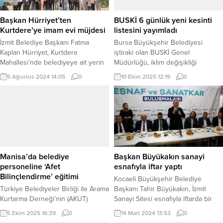
Başkan Hürriyet’ten
BUSKİ 6 günlük yeni kesinti
Kurtdere’ye imam evi müjdesi
listesini yayımladı
İzmit Belediye Başkanı Fatma
Bursa Büyükşehir Belediyesi
Kaplan Hürriyet, Kurtdere
iştiraki olan BUSKİ Genel
Mahallesi’nde belediyeye ait yerin
Müdürlüğü, iklim değişikliği
imam evi yapılması adına tahsis
neticesinde ortaya çıkan kuraklık
5 Ağustos 2024 14:05
0
10 Ekim 2025 12:19
0
edileceğinin sözünü verdi KOCAELİ
sonucu su kaynaklarının azalması
(İGFA) – İzmit Belediye Başkanı
ve baraj doluluk oranlarının kritik
Fatma Kaplan Hürriyet, bugün
seviyeye düşmesi sebebiyle 10
Kurtedere Mahallesi’nde vatandaşla
Ekim-16 Ekim tarihleri arasındaki
bir araya geldi. Hürriyet; belediye
yapacağı su kesintilerini duyurdu.
yöneticileri ve birim müdürleri,
BURSA (İGFA) – Bursa Su ve
Kurtdere Mahalle Muhtarı Osman
Kanalizasyon İdaresi (BUSKİ),
Fidan Çiftlik, Akmeşe Cumhuriyet
şehirdeki su rezervlerinin
Manisa’da belediye
Başkan Büyükakın sanayi
Mahalle...
korunması amacıyla dönüşümlü...
personeline ‘Afet
esnafıyla iftar yaptı
Bilinçlendirme’ eğitimi
Kocaeli Büyükşehir Belediye
Türkiye Belediyeler Birliği ile Arama
Başkanı Tahir Büyükakın, İzmit
Kurtarma Derneği’nin (AKUT)
Sanayi Sitesi esnafıyla iftarda bir
ortaklaşa düzenlediği eğitim
araya geldi. KOCAELİ (İGFA) –
5 Ekim 2025 16:39
0
14 Mart 2024 13:53
0
programında Manisa Büyükşehir
Kocaeli Büyükşehir Belediye