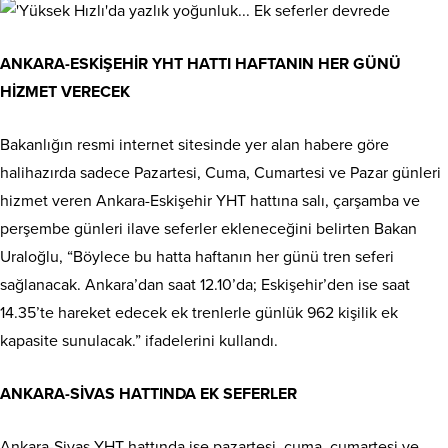
ANKARA-ESKİŞEHİR YHT HATTI HAFTANIN HER GÜNÜ
HİZMET VERECEK
Bakanlığın resmi internet sitesinde yer alan habere göre
halihazırda sadece Pazartesi, Cuma, Cumartesi ve Pazar günleri
hizmet veren Ankara-Eskişehir YHT hattına salı, çarşamba ve
perşembe günleri ilave seferler ekleneceğini belirten Bakan
Uraloğlu, “Böylece bu hatta haftanın her günü tren seferi
sağlanacak. Ankara’dan saat 12.10’da; Eskişehir’den ise saat
14.35’te hareket edecek ek trenlerle günlük 962 kişilik ek
kapasite sunulacak.” ifadelerini kullandı.
ANKARA-SİVAS HATTINDA EK SEFERLER
Ankara-Sivas YHT hattında ise pazartesi, cuma, cumartesi ve