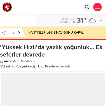
31
°C
İSTANBUL
AZ BULUTLU
KANTİNLER LGS SINAV GÜNÜ KAPALI
‘Yüksek Hızlı’da yazlık yoğunluk… Ek
seferler devrede
Anasayfa
Gündem
‘Yüksek Hızlı’da yazlık yoğunluk… Ek seferler devrede