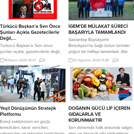
Büyükşehir Belediyesi Başkan
Vekili Büşra Özdemir, Antalya’nın
doğu ilçeleri ziyaretleri kapsamında
Gazipaşa’da vatandaşlarla buluştu.
Türkücü Başkan’a Sen Önce
İGEM’DE MÜLAKAT SÜRECİ
Başkan Vekili Özdemir, ziyaret
Şunları Açıkla Gazetecilerle
BAŞARIYLA TAMAMLANDI
programı kapsamında ilk olarak
Değil,…
Gaziantep Büyükşehir
Cumhuriyet Halk Partisi...
Türkücü Başkan’a ‘Sen önce
Belediyesi’ne bağlı bütün birimler
şunları açıkla, gazetecilerle değil,
yoğun bir haftayı tamamladı. Aile
kavurmacı yalakacılarında
Akademisi’nin evlilik öncesi
19 Kasım 2025 19:31
0
23 Ağustos 2025 11:26
0
mektubunu yazsın.. *Sen önce
eğitimleri devam ederken, İstasyon
‘konser verdim, burs dağıttım..’
Gaziantep her geçen gün yenilikçi
dediğin paraların, *Sen önce eski
fikirler üretmeye devam ediyor.
garajın yeri, mezarlık arsaları dahil
Gaziantep Büyükşehir Belediye
sattığın onca arsaların paralarını..
Spor Kulübü Sporcuları başarısını
*Sen önce emekli vekilliğin yanında
bir adım ileri atarken, GASMEK’te
belediye başkanlığı için aldığın
kurslar devam ediyor. AİLE
maaşı.. *Sen önce Adapazarı’na
AKADEMİSİ’NDE EVLİLİK ÖNCESİ
Yeşil Dönüşümün Stratejik
DOĞANIN GÜCÜ LİF İÇEREN
pardon Ardahan’a kule yapacak
EĞİTİMLER SÜRÜYOR Gaziantep
Platformu
GIDALARLA VE
denen...
Büyükşehir...
KORUNMAKTIR
Enerji sektörünün en güçlü
temsilcileri, karar vericileri,
Son dönemde halk arasında salgın,
yatırımcıları ve teknoloji üreticilerini
ateş ve öksürük gibi şikâyetlerin