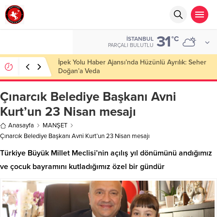
31
°C
İSTANBUL
PARÇALI BULUTLU
Başkan Nihat Öztürk, Şanahan’da Hacı Eryaman’a
Misafir Oldu
Çınarcık Belediye Başkanı Avni
Kurt’un 23 Nisan mesajı
Anasayfa
MANŞET
Çınarcık Belediye Başkanı Avni Kurt’un 23 Nisan mesajı
Türkiye Büyük Millet Meclisi’nin açılış yıl dönümünü andığımız
ve çocuk bayramını kutladığımız özel bir gündür