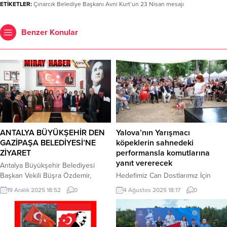
ETİKETLER:
Çınarcık Belediye Başkanı Avni Kurt’un 23 Nisan mesajı
Benzer Konular
ANTALYA BÜYÜKŞEHİR DEN
Yalova’nın Yarışmacı
GAZİPAŞA BELEDİYESİ’NE
köpeklerin sahnedeki
ZİYARET
performansla komutlarına
yanıt vererecek
Antalya Büyükşehir Belediyesi
Başkan Vekili Büşra Özdemir,
Hedefimiz Can Dostlarımız İçin
Gazipaşa ilçesinde bir dizi ziyaret
Farkındalık Oluşturmaktır
19 Aralık 2025 18:52
0
4 Ağustos 2025 18:17
0
ve temaslarda bulundu. Özdemir,
Gazipaşa’nın ihtiyaçları
doğrultusunda çalışmaların tüm
hızıyla sürdüğünü ifade etti.