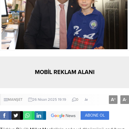
MOBİL REKLAM ALANI
A
A
+
-
MANŞET
26 Nisan 2025 19:19
0
ABONE OL