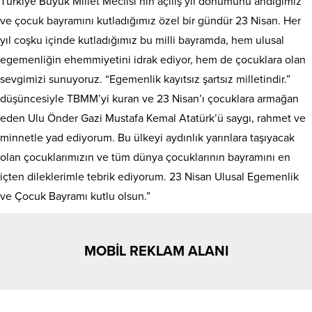
Türkiye Büyük Millet Meclisi’nin açılış yıl dönümünü andığımız
ve çocuk bayramını kutladığımız özel bir gündür 23 Nisan. Her
yıl coşku içinde kutladığımız bu milli bayramda, hem ulusal
egemenliğin ehemmiyetini idrak ediyor, hem de çocuklara olan
sevgimizi sunuyoruz. “Egemenlik kayıtsız şartsız milletindir.”
düşüncesiyle TBMM’yi kuran ve 23 Nisan’ı çocuklara armağan
eden Ulu Önder Gazi Mustafa Kemal Atatürk’ü saygı, rahmet ve
minnetle yad ediyorum. Bu ülkeyi aydınlık yarınlara taşıyacak
olan çocuklarımızın ve tüm dünya çocuklarının bayramını en
içten dileklerimle tebrik ediyorum. 23 Nisan Ulusal Egemenlik
ve Çocuk Bayramı kutlu olsun.”
MOBİL REKLAM ALANI