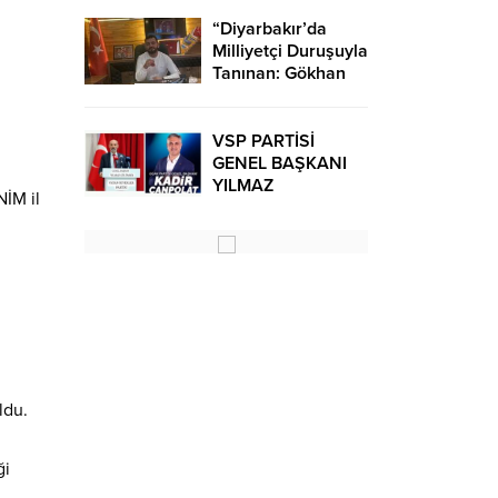
Tanık Yeni Başkan
Oldu..
“Diyarbakır’da
Milliyetçi Duruşuyla
Tanınan: Gökhan
Karakoç” Kimdir?
VSP PARTİSİ
GENEL BAŞKANI
YILMAZ
NİM il
GÜLÜMSER ‘DEN
OCAK PARTİSİ
GENEL BAŞKANI
KADİR CANPOLAT
İÇİN TAZİYE
MESAJI.
ldu.
ği