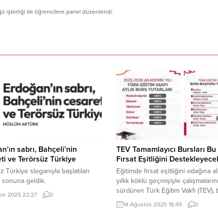
şbirliği ile öğrencilere panel düzenlendi.
n’ın sabrı, Bahçeli’nin
TEV Tamamlayıcı Bursları Bu 
ti ve Terörsüz Türkiye
Fırsat Eşitliğini Destekleyece
z Türkiye sloganıyla başlatılan
Eğitimde fırsat eşitliğini odağına a
 sonuna geldik.
yıllık köklü geçmişiyle çalışmaların
sürdüren Türk Eğitim Vakfı (TEV), b
yıs 2025 22:27
0
ve imkanları sınırlı öğrencilerin ö
14 Ağustos 2025 18:45
0
hayatlarına kesintisiz devam