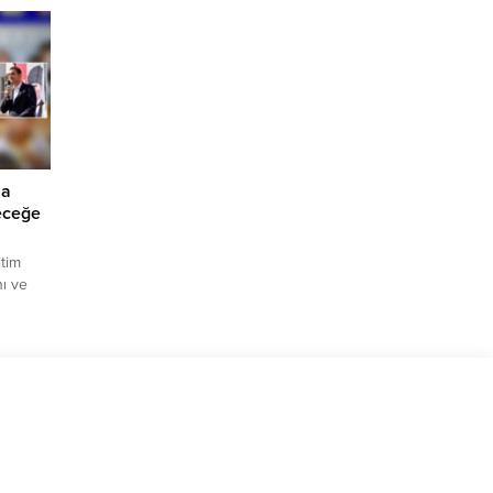
la
eceğe
itim
ı ve
Giresun
r
ulu’nda
Köse,
i bir
 çok
llerin
olun