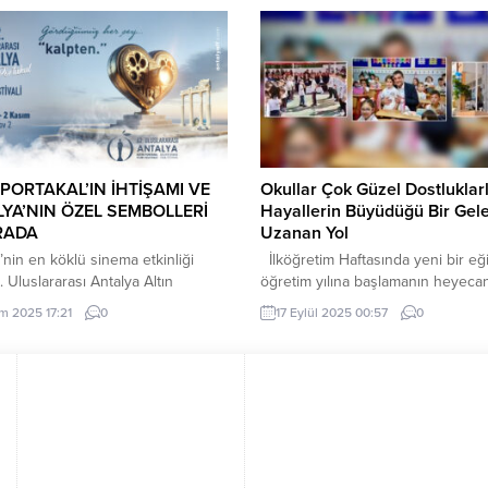
 PORTAKAL’IN İHTİŞAMI VE
Okullar Çok Güzel Dostluklar
YA’NIN ÖZEL SEMBOLLERİ
Hayallerin Büyüdüğü Bir Gel
RADA
Uzanan Yol
’nin en köklü sinema etkinliği
İlköğretim Haftasında yeni bir eğ
. Uluslararası Antalya Altın
öğretim yılına başlamanın heyecan
 Film Festivali, bu yıl “Kalpten”
mutluluğunun yaşandığı törende 
im 2025 17:21
0
17 Eylül 2025 00:57
0
yla sinemaseverlerle buluşacak.
Belediye Başkanı Fuat Köse’de bi
 – 2 Kasım 2025 tarihleri
konuşma yaptı. Namık Kemal İlkok
a gerçekleşecek festival,
yapılan törende konuşan Başkan 
ın özündeki içtenliği, duyguyu ve
okulların sadece derslerin işlendiğ
eti merkeze alacak. Türkiye’nin
yer olmadığını belirterek: “Okullar
ü sinema etkinliği 62. Uluslararası
güzel dostlukların kurulduğu, haya
 Altın Portakal Film Festivali’nin bu
büyüdüğü ve geleceğe uzanan y
şekillendiği...