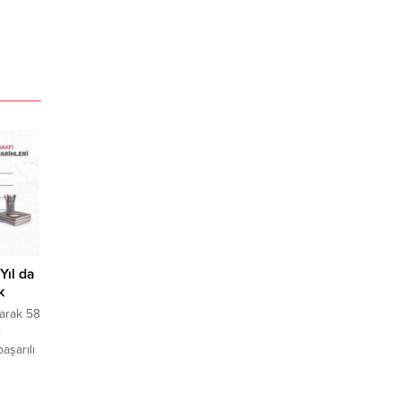
Yıl da
k
larak 58
ı
aşarılı
ğrenim