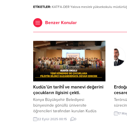
ETİKETLER:
KATFA-DER Yalova meslek yüksekokulu müdürlüğü i
Benzer Konular
Kudüs’ün tarihî ve manevi değerini
Erdoğa
çocukların ilgisini çekti.
cesare
Konya Büyükşehir Belediyesi
Terörsü
bünyesinde gönüllü üniversite
sürecin
öğrencileri tarafından kurulan Kudüs
17 Ma
Çalışma Grubu’nun çocuklara Filistin
22 Eylül 2025 00:15
0
bilinci kazandırmak amacıyla yürüttüğü