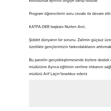
konusunda ayrıntılı bilgiye sahip oldular.
Program öğrencilerin soru cevabı ile devam etti
KATFA-DER başkanı Nurten Anıl,
Şiddet dünyanın bir sorunu. Zalimin güçsüz üzer
özellikle gençlerimizin farkındalıklarını arttırma
Bu panelin gerçekleştirmesinde bizlere destek 
müdürüne Ayrıca eğitimin verilme imkanını sağ
müdürü Arif Laçin’tesekkur ederiz