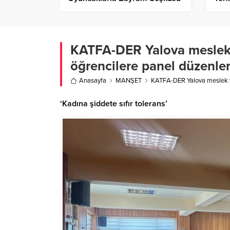
KATFA-DER Yalova meslek y
öğrencilere panel düzenle
Anasayfa
MANŞET
KATFA-DER Yalova meslek yü
‘Kadına şiddete sıfır tolerans’