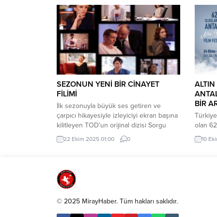
Kudüs Okulu, yeni eğitim dönemine
başladı. Konya Büyükşehir Belediyesi
bünyesinde gönüllü üniversite
öğrencilerinin kurduğu Kudüs Çalışma
Grubu tarafından yürütülen Kudüs Okulu,
yeni döneme de aynı motivasyonla
başladı. Çocuklara Filistin bilinci
kazandırmak amacıyla...
SEZONUN YENİ BİR CİNAYET
ALTIN
FİLİMİ
ANTAL
BİR A
İlk sezonuyla büyük ses getiren ve
çarpıcı hikayesiyle izleyiciyi ekran başına
Türkiye
kilitleyen TOD’un orijinal dizisi Sorgu
olan 62
yeni sezonuyla 23 Ekim’den itibaren
Portakal
22 Ekim 2025 01:00
0
10 Ek
izleyicisiyle buluşuyor. Hazal Kaya ve
mottosu
Çağlar Ertuğrul’u başrollerinde
24 Ekim
buluşturan dizinin yeni sezonu için bir
arasınd
basın günü de düzenlendi. Basın
sineman
mensuplarıyla bir araya gelen oyuncular
samimiy
yeni sezona dair merak edilen...
en kökl
© 2025 MirayHaber. Tüm hakları saklıdır.
Antalya
yılki...