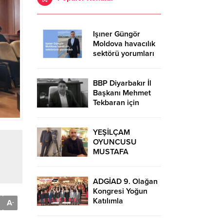
Işıner Güngör
Moldova havacılık
sektörü yorumları
BBP Diyarbakır İl
Başkanı Mehmet
Tekbaran için
MİSİAD Güneydoğu
Temsilcisi Fırat
Özmen’den taziye
YEŞİLÇAM
mesajı
OYUNCUSU
MUSTAFA
RAMAZAN ÇALFA
HAYATINI
KAYBETTİ.
ADGİAD 9. Olağan
Kongresi Yoğun
Katılımla
A
-
Gerçekleşti: Dilaver