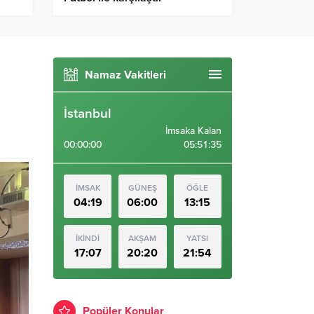
Namaz Vakitleri
İstanbul
İmsaka Kalan
00:00:00
05:51:34
İMSAK
GÜNEŞ
ÖĞLE
04:19
06:00
13:15
İKİNDİ
AKŞAM
YATSI
17:07
20:20
21:54
Popüler Konular