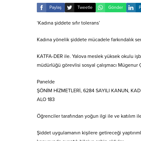
Paylaş
Tweetle
Gönder
P
‘Kadına şiddete sıfır tolerans’
Kadına yönelik şiddete mücadele farkındalık s
KATFA-DER ile. Yalova meslek yüksek okulu işbir
müdürlüğü görevlisi sosyal çalışmacı Mügenur Ç
Panelde
ŞÖNİM HİZMETLERİ, 6284 SAYILI KANUN, KAD
ALO 183
Öğrenciler tarafından yoğun ilgi ile ve katılım i
Şiddet uygulamanın kişilere getireceği yaptırıml