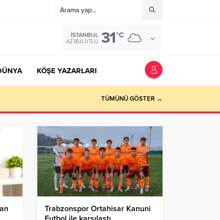
31
°C
İSTANBUL
AZ BULUTLU
DÜNYA
KÖŞE YAZARLARI
TÜMÜNÜ GÖSTER →
lan
Trabzonspor Ortahisar Kanuni
Futbol ile karşılaştı.