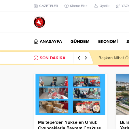
GAZETELER
Sitene Ekle
Üyelik
YAZ
ANASAYFA
GÜNDEM
EKONOMİ
S
SON DAKİKA
Başkan Nihat Öz
Maltepe’den Yükselen Umut:
Burs
Oyuncaklarla Bayram Coşkusu
Yeri