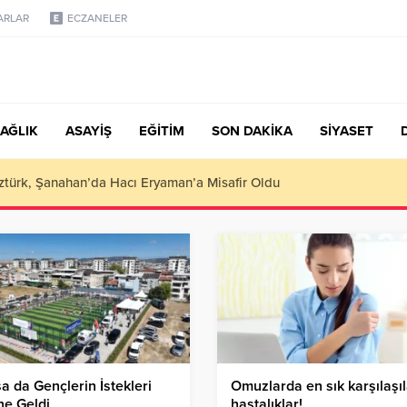
ARLAR
ECZANELER
AĞLIK
ASAYİŞ
EĞİTİM
SON DAKİKA
SİYASET
türk, Şanahan’da Hacı Eryaman’a Misafir Oldu
a da Gençlerin İstekleri
Omuzlarda en sık karşılaşı
ne Geldi
hastalıklar!