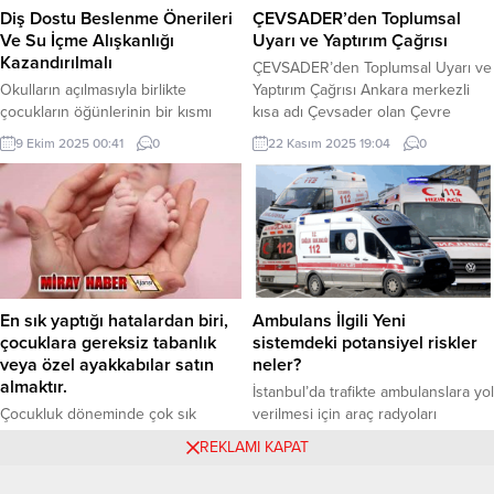
kardeşlik...
sıhhat ve huzur getirmesini...
Diş Dostu Beslenme Önerileri
ÇEVSADER’den Toplumsal
Ve Su İçme Alışkanlığı
Uyarı ve Yaptırım Çağrısı
Kazandırılmalı
ÇEVSADER’den Toplumsal Uyarı ve
Okulların açılmasıyla birlikte
Yaptırım Çağrısı Ankara merkezli
çocukların öğünlerinin bir kısmı
kısa adı Çevsader olan Çevre
artık okul saatlerine denk geliyor.
Sağlıkçılar Eğitim ve Dayanışma
9 Ekim 2025 00:41
0
22 Kasım 2025 19:04
0
Bu noktada beslenme
Derneği’nden Alüminyum Fosfit ve
alışkanlıklarının diş sağlığı
tarım ilaçlarıyla halk sağlığı alanında
üzerindeki etkilerine dikkat çeken
yapılan korsan ilaçlamalarla ilgili
çocuk diş hekimi Nurgül Demir,
toplumsal uyarı ve yaptırım çağrısı
özellikle paketli gıdalar ve şekerli
geldi. Kritik Bilgi: Yaşanan
içeceklerin çürük riskini ciddi
zehirlenme vakalarının kaynağı,
şekilde artırdığını belirtiyor. Demir,
yetkisiz kişi ve kuruluşların tarım
“Meyveli sodalar, kutu meyve suları,
ilaçlarını (fümigantları)...
En sık yaptığı hatalardan biri,
Ambulans İlgili Yeni
hazır kahveler ve enerji
çocuklara gereksiz tabanlık
sistemdeki potansiyel riskler
içecekleri;...
veya özel ayakkabılar satın
neler?
almaktır.
İstanbul’da trafikte ambulanslara yol
Çocukluk döneminde çok sık
verilmesi için araç radyoları
karşılaşılan yürüyüş
otomatik olarak kesilecek ve
22 Aralık 2025 06:04
0
21 Eylül 2025 02:33
0
REKLAMI KAPAT
bozukluklarından biri olan içe
sürücülere “Lütfen ambulansa yol
basma, ailelerin en çok merak ettiği
verin” anonsu yapılacak. İstanbul’da