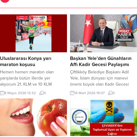
Uluslararası Konya yarı
Başkan Yele’den Günahların
maraton koşusu
Affı Kadir Gecesi Paylaşımı
Hemen hemen maraton olan
Çiftlikköy Belediye Başkanı Adil
yarışlarda bütün illerde yer
Yele, İslam dünyası için manevi
alıyorum 21, KLM ve 10 KLM
önemi büyük olan Kadir Gecesi
koşuyorum 90 adet madalya
dolayısıyla bir mesaj yayınladı.
8 Mayıs 2026 13:32
0
14 Mart 2026 19:07
0
kazandım kupalar kazandım yaş 68
Başkan Yele mesajında, “Kadir
doksan yaşına kadar koşmak
Gecesi, dualarımızın kabul olduğu,
istiyorum Allah sağlık sıhhat verirse
gönüllerimizin manevi derinlik
gençleri spora özendirmek kötü
kazandığı bir gecedir. Kur’an-ı
alışkanlık tan kaçınmaları için spor
Kerim’de bin aydan daha hayırlı
sağlıktır spor yapmalarını sağlamak
olduğu belirtilen mübarek Kadir
istiyorum spor sağlıktır spor
Gecesi’nin tüm insanlığa sağlık,