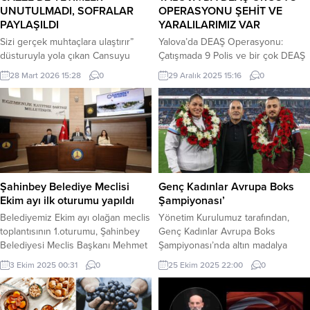
UNUTULMADI, SOFRALAR
OPERASYONU ŞEHİT VE
PAYLAŞILDI
YARALILARIMIZ VAR
Sizi gerçek muhtaçlara ulaştırır”
Yalova’da DEAŞ Operasyonu:
düsturuyla yola çıkan Cansuyu
Çatışmada 9 Polis ve bir çok DEAŞ
Derneği, bu Ramazan’da da
üyesi Yaralandı Yalova’da terör
28 Mart 2026 15:28
0
29 Aralık 2025 15:16
0
dünyanın dört bir yanında umut
örgütü DEAŞ’a yönelik düzenlenen
oldu. Türkiye’den Gazze’ye,
operasyonda çatışma çıktı.
Asya’dan Afrika’ya kadar 58 ülkede
Güvenlik güçlerinin yürüttüğü
yürütülen çalışmalarla yüz binlerce
teknik ve fiziki takip çalışmaları
ailenin sofrasına katık, yüreğine
sonucunda, İsmetpaşa Mahallesi
umut ulaştırıldı. 81 İLDE GECE
Çömlek mevkiinde belirlenen bir
GÜNDÜZ SEFERBERLİK Cansuyu
adrese operasyon düzenlendi.
ekipleri, Ramazan boyunca
Polis ekiplerinin adrese girmesi
Şahinbey Belediye Meclisi
Genç Kadınlar Avrupa Boks
Türkiye’nin 81 ilinde aralıksız
sırasında, şüphelilerin evden ateş
Ekim ayı ilk oturumu yapıldı
Şampiyonası’
sahadaydı. Yapılan...
açması üzerine çatışma...
Belediyemiz Ekim ayı olağan meclis
Yönetim Kurulumuz tarafından,
toplantısının 1.oturumu, Şahinbey
Genç Kadınlar Avrupa Boks
Belediyesi Meclis Başkanı Mehmet
Şampiyonası’nda altın madalya
Tahmazoğlu Başkanlığında
kazanan sporcumuz Havvanur
3 Ekim 2025 00:31
0
25 Ekim 2025 22:00
0
Belediye Meclis Salonu’nda yapıldı.
Kethüda ve antrenörü Muhammet
Şahinbey Belediye Meclisi Ekim ayı
Çat için Papara Park’ta özel bir
ilk oturumu, yapılan yoklamanın
tören düzenlendi. Törende Başkan