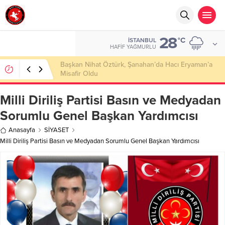
28
°C
İSTANBUL
HAFIF YAĞMURLU
Başkan Nihat Öztürk, Şanahan’da Hacı Eryaman’a
Misafir Oldu
Milli Diriliş Partisi Basın ve Medyadan
Sorumlu Genel Başkan Yardımcısı
Anasayfa
SİYASET
Milli Diriliş Partisi Basın ve Medyadan Sorumlu Genel Başkan Yardımcısı