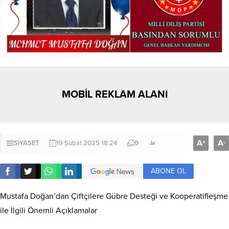
MOBİL REKLAM ALANI
A
A
+
-
SİYASET
19 Şubat 2025 18:24
0
ABONE OL
Mustafa Doğan’dan Çiftçilere Gübre Desteği ve Kooperatifleşme
ile İlgili Önemli Açıklamalar