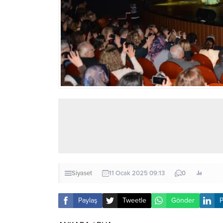
Siyaset
11 Ocak 2025 09:13
0
Paylaş
Tweetle
Gönder
P