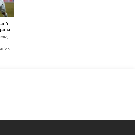
an’ı
jansı
mız,
bul’da
y-
adelede
i ise
cko...