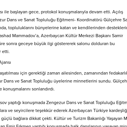
ı ile başlayan gece, protokol konuşmalarıyla devam etti. Açılış
ur Dans ve Sanat Topluluğu Eğitmeni- Koordinatörü Gülçehre Sa
a, topluluklarını bünyelerine katan ve kendilerinden destekleri
ashad Mammadov’a, Azerbaycan Kültür Merkezi Başkanı Samir
üre sonra geceye büyük ilgi göstererek salonu dolduran bu
etti.
aşatılması için gerektiği zaman ailesinden, zamanından fedakarlı
zur Dans ve Sanat Topluluğu üyelerine minnetlerini sundu. Gülçeh
e konuşmalarını sonlandırdı.
sov yaptığı konuşmada Zengezur Dans ve Sanat Topluluğu Eğitm
lara ve seyircilere teşekkür ederek Azerbaycan Türkiye kardeşli
 güçlü bağlara dikkat çekti. Kültür ve Turizm Bakanlığı Yaşayan M
rkan Emir Erkmen yaptığı konuşmada halk danslarının yaşayan mir