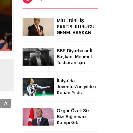
MİLLİ DİRİLİŞ
PARTİSİ KURUCU
GENEL BAŞKANI
AHMET
GÜMÜŞ’DEN 29
EKİM
BBP Diyarbakır İl
CUMHURİYET
Başkanı Mehmet
BAYRAMI MESAJI…
Tekbaran için
MİSİAD Güneydoğu
Temsilcisi Fırat
Özmen’den taziye
İtalya’da
mesajı
Juventus’un yıldızı
Kenan Yıldız –
Birlik Haber Ajansı
A
-
Özgür Özel: Siz
Bizi Sığınmacı
Kampı Gibi
Görüyorsunuz