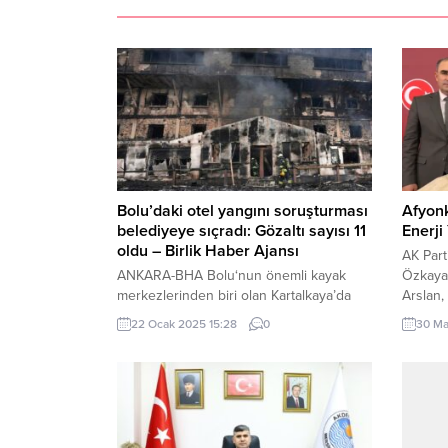
Bolu’daki otel yangını soruşturması
Afyonk
belediyeye sıçradı: Gözaltı sayısı 11
Enerji
oldu – Birlik Haber Ajansı
AK Parti
ANKARA-BHA Bolu‘nun önemli kayak
Özkaya
merkezlerinden biri olan Kartalkaya’da
Arslan,
dün meydana gelen ve 76 kişinin
çalışmal
22 Ocak 2025 15:28
0
30 Ma
ölümüne yol açan otel yangınına ilişkin
açıklam
soruşturma kapsamında Bolu Cumhuriyet
Afyonka
Başsavcılığı tarafından yürütülen
büyük t
çalışmalar hız kesmeden devam ediyor.
Partili 
Adalet Bakanı Yılmaz Tunç, sosyal medya
EPDK, 
hesabından yaptığı açıklamada,
ilettiğ