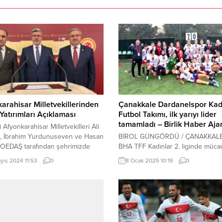
arahisar Milletvekillerinden
Çanakkale Dardanelspor Kad
 Yatırımları Açıklaması
Futbol Takımı, ilk yarıyı lider
tamamladı – Birlik Haber Aja
 Afyonkarahisar Milletvekilleri Ali
, İbrahim Yurdunuseven ve Hasan
BİROL GÜNGÖRDÜ / ÇANAKKALE
 OEDAŞ tarafından şehrimizde
BHA TFF Kadınlar 2. liginde müca
arı başlayan yatırımlarla ilgili
eden Çanakkale Dardanelspor Ka
yıs 2024 11:53
0
8 Ocak 2025 10:19
0
alarda bulundular.
Futbol Takımı, 2024-2025 sezonu
rahisar’ın her sorununun en
yarısını lider olarak tamamladı. Tü
akipçisi olduklarına değinen AK
Futbol Federasyonu Kadınlar 2. Li
Milletvekilleri, “Enerji Bakanlığımız,
Grubu’nda oynadığı 8 müsabakanın
OEDAŞ ve diğer paydaş kurumlara
kazanıp 1 beraberlik alarak 22 pu
imiz talepler neticesinde OEDAŞ
toplayan Dardanelspor Kadın Futb