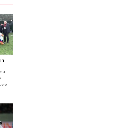
ın
nsı
 –
dele
dın
nun ilk
rkiye
gi D
 7’sini
an
ol