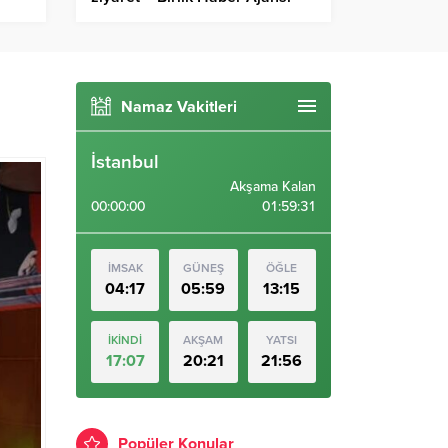
Namaz Vakitleri
İstanbul
Akşama Kalan
00:00:00
01:59:30
İMSAK
GÜNEŞ
ÖĞLE
04:17
05:59
13:15
İKİNDİ
AKŞAM
YATSI
17:07
20:21
21:56
Popüler Konular