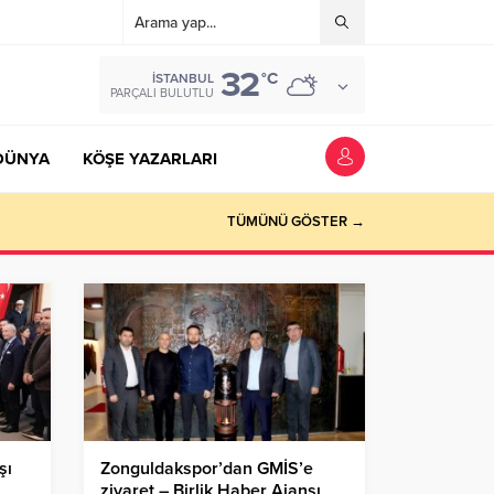
32
°C
İSTANBUL
PARÇALI BULUTLU
DÜNYA
KÖŞE YAZARLARI
TÜMÜNÜ GÖSTER →
şı
Zonguldakspor’dan GMİS’e
ziyaret – Birlik Haber Ajansı