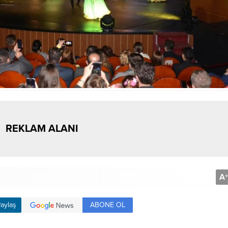
REKLAM ALANI
A
+
ABONE OL
aylaş