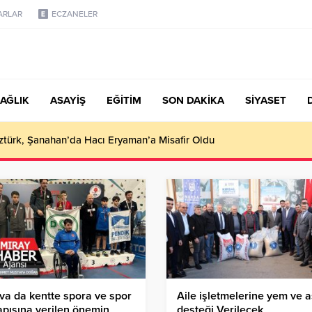
ARLAR
ECZANELER
AĞLIK
ASAYİŞ
EĞİTİM
SON DAKİKA
SİYASET
türk, Şanahan’da Hacı Eryaman’a Misafir Oldu
va da kentte spora ve spor
Aile işletmelerine yem ve a
apısına verilen önemin
desteği Verilecek