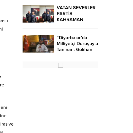
VATAN SEVERLER
PARTİSİ
KAHRAMAN
rısu
KAZAN VERGİ
ni
DAİRESİ MÜDÜRÜ
ZİYARET ETTİ
“Diyarbakır’da
Milliyetçi Duruşuyla
Tanınan: Gökhan
Karakoç” Kimdir?
k
re
eni-
ğine
iras ve
as