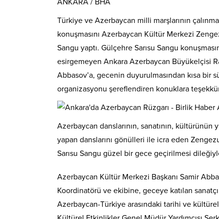
ANKARA / BHA
Türkiye ve Azerbaycan milli marşlarının çalınmas
konuşmasını Azerbaycan Kültür Merkezi Zengez
Sangu yaptı. Gülçehre Sarısu Sangu konuşmasınd
esirgemeyen Ankara Azerbaycan Büyükelçisi R
Abbasov’a, gecenin duyurulmasından kısa bir s
organizasyonu şereflendiren konuklara teşekkür 
Azerbaycan danslarının, sanatının, kültürünün y
yapan danslarını gönülleri ile icra eden Zenge
Sarısu Sangu güzel bir gece geçirilmesi dileğiyl
Azerbaycan Kültür Merkezi Başkanı Samir Abba
Koordinatörü ve ekibine, geceye katılan sanatçı
Azerbaycan-Türkiye arasındaki tarihi ve kültürel
Kültürel Etkinlikler Genel Müdür Yardımcısı Se