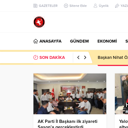
GAZETELER
Sitene Ekle
Üyelik
YAZ
ANASAYFA
GÜNDEM
EKONOMİ
S
SON DAKİKA
Başkan Nihat Öz
AK Parti İl Başkanı ilk ziyareti
Yalo
Sason’a gerçekleştirdi
alty