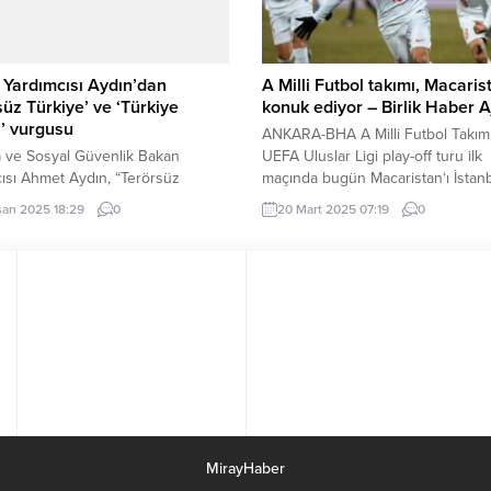
dan şehrimizin dört bir yanında
Takımı, ilk yarıda 28...
tırımlarını...
Yardımcısı Aydın’dan
A Milli Futbol takımı, Macarist
süz Türkiye’ ve ‘Türkiye
konuk ediyor – Birlik Haber A
ı’ vurgusu
ANKARA-BHA A Milli Futbol Takımı
 ve Sosyal Güvenlik Bakan
UEFA Uluslar Ligi play-off turu ilk
ısı Ahmet Aydın, “Terörsüz
maçında bugün Macaristan‘ı İstan
e” hedefiyle yürütülen dönüşüm
konuk edecek. RAMS Park’ta saat
san 2025 18:29
0
20 Mart 2025 07:19
0
in toplumsal barışı ve demokrasiyi
20.00’de başlayacak karşılaşma, a
ireceğini belirtti, Türkiye
yıldızlı ekibin bu önemli turnuvada
nın kardeşlik yüzyılı olacağını
gösterdiği performans açısından
dı. ADIYAMAN (İGFA) – Çalışma ve
belirleyici bir rol oynayacak. Müc
Güvenlik Bakan Yardımcısı Ahmet
Slovak hakem Ivan Kruzliak düdük
Türkiye’nin “Terörsüz Türkiye”
çalacak. Yardımcı hakemlik görevin
 doğrultusunda tarihi bir
Kruzliak’ın vatandaşı Branislav Han
 yaşadığını ifade etti. Aydın, bu...
MirayHaber