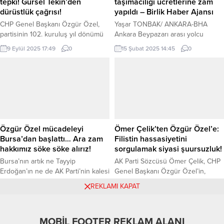
tepki! Gürsel Tekin’den
taşımacılığı ücretlerine zam
ruhsatsız olarak işlettiği bir işletme
dürüstlük çağrısı!
yapıldı – Birlik Haber Ajansı
belediyemiz tarafından...
CHP Genel Başkanı Özgür Özel,
Yaşar TONBAK/ ANKARA-BHA
partisinin 102. kuruluş yıl dönümü
Ankara Beypazarı arası yolcu
dolayısıyla İstanbul’daki çelenk
taşımacılığı yapan otobüs firmaları
9 Eylül 2025 17:49
0
15 Şubat 2025 14:45
0
töreninde, “CHP birdir, bütündür,
yolcu taşıma ücretlerine zam yaptı.
tek teminatı sandıktır” diyerek
Ücretlerin son gelen zamlardan
İstanbul İl Başkanlığı’na yönelik
sonra alınana karar doğrultusunda
mahkeme kararını eleştirdi.
yapıldığını ve daha öncesi 123 TL’ye
Görevden alınan İl Başkanı Özgür
Ankara-Beypazarı arasında yolcu
Çelik, dayanışma vurgusu
taşımacılığı yapan firmalar, alınan
yaparken, geçici atanan Gürsel
karar doğrultusunda 29 TL’lik zamla
Tekin dürüstlük çağrısında bulundu.
birlikte yolcu ücret tarifesini 152
Özgür Özel mücadeleyi
Ömer Çelik’ten Özgür Özel’e:
İSTANBUL (İGFA) – Cumhuriyet
TL’ye çıkardı. Daha...
Bursa’dan başlattı… Ara zam
Filistin hassasiyetini
Halk Partisi...
hakkımız söke söke alırız!
sorgulamak siyasi şuursuzluk!
Bursa’nın artık ne Tayyip
AK Parti Sözcüsü Ömer Çelik, CHP
Erdoğan’ın ne de AK Parti’nin kalesi
Genel Başkanı Özgür Özel’in,
olduğunu belirten CHP Genel
Cumhurbaşkanı Erdoğan’ın Filistin
25 Mayıs 2025 18:59
0
17 Haziran 2025 19:09
0
REKLAMI KAPAT
Başkanı Özgür Özel, Bursa’nın
konusundaki duruşunu
milletin kalesi olduğunu söyledi.
sorgulamasını eleştirerek, “Bu,
Ara zam talebiyle ilgili ısrarcı
savaş lobisine destek vermekten
MOBİL FOOTER REKLAM ALANI
olacaklarını ve kitlesel görüşmelere
başka işe yaramaz” dedi. ANKARA