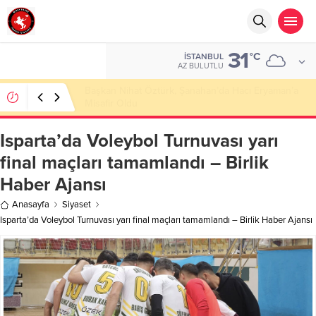
31
°C
İSTANBUL
AZ BULUTLU
Başkan Nihat Öztürk, Şanahan’da Hacı Eryaman’a
Misafir Oldu
Isparta’da Voleybol Turnuvası yarı
final maçları tamamlandı – Birlik
Haber Ajansı
Anasayfa
Siyaset
Isparta’da Voleybol Turnuvası yarı final maçları tamamlandı – Birlik Haber Ajansı