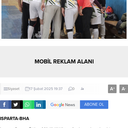
MOBİL REKLAM ALANI
A
A
+
-
Siyaset
17 Şubat 2025 19:37
0
ABONE OL
ISPARTA
-BHA