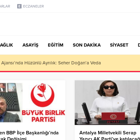
ARLAR
ECZANELER
AĞLIK
ASAYİŞ
EĞİTİM
SON DAKİKA
SİYASET
türk, Şanahan’da Hacı Eryaman’a Misafir Oldu
n BBP İlçe Başkanlığı’nda
Antalya Milletvekili Serap
ak Değişimi
Yazıcı AK Parti’ye katılacağ