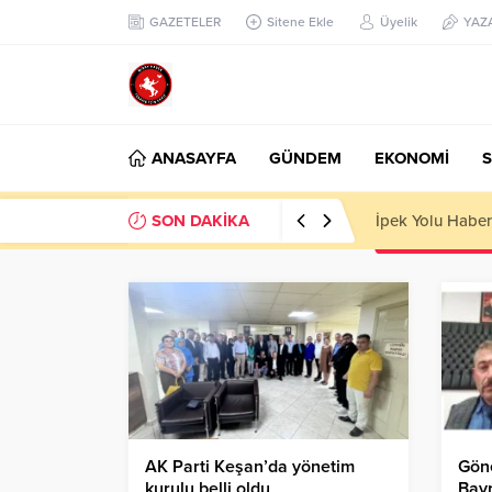
GAZETELER
Sitene Ekle
Üyelik
YAZ
ANASAYFA
GÜNDEM
EKONOMİ
S
SON DAKİKA
Başkan Nihat Öz
AK Parti Keşan’da yönetim
Göne
kurulu belli oldu
Bayr