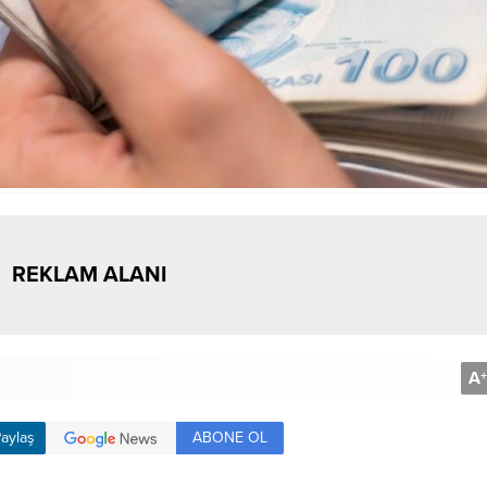
REKLAM ALANI
A
+
ABONE OL
aylaş