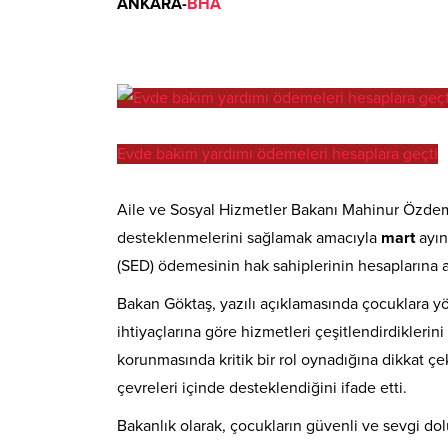
ANKARA-
BHA
Evde bakım yardımı ödemeleri hesaplara geçti
Aile ve Sosyal Hizmetler Bakanı Mahinur Özdemi
desteklenmelerini sağlamak amacıyla
mart
ayın
(SED) ödemesinin hak sahiplerinin hesaplarına a
Bakan Göktaş, yazılı açıklamasında çocuklara yön
ihtiyaçlarına göre hizmetleri çeşitlendirdikleri
korunmasında kritik bir rol oynadığına dikkat ç
çevreleri içinde desteklendiğini ifade etti.
Bakanlık olarak, çocukların güvenli ve sevgi dolu