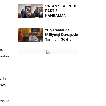
VATAN SEVERLER
PARTİSİ
KAHRAMAN
KAZAN VERGİ
DAİRESİ MÜDÜRÜ
ZİYARET ETTİ
“Diyarbakır’da
Milliyetçi Duruşuyla
Tanınan: Gökhan
Karakoç” Kimdir?
önden
Destek
erin
syal
lmaları