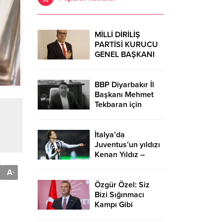
MİLLİ DİRİLİŞ
PARTİSİ KURUCU
GENEL BAŞKANI
AHMET
GÜMÜŞ’DEN 29
EKİM
BBP Diyarbakır İl
CUMHURİYET
Başkanı Mehmet
BAYRAMI MESAJI…
Tekbaran için
MİSİAD Güneydoğu
Temsilcisi Fırat
Özmen’den taziye
İtalya’da
mesajı
Juventus’un yıldızı
Kenan Yıldız –
Birlik Haber Ajansı
A
-
Özgür Özel: Siz
Bizi Sığınmacı
Kampı Gibi
Görüyorsunuz