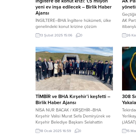
İngiltere’de konut krizi: 1,5 milyon
AK Par
yeni ev inşa edilecek – Birlik Haber
yöneti
Ajansı
Geçtiği
İNGİLTERE–BHA İngiltere hükümeti, ülke
AK Part
genelindeki konut krizine çözüm
itibarıy
üretmek amacıyla yeni yerleşim bölgeleri
23:48 y
13 Şubat 2025 15:06
0
26 Ka
inşa edilmesini içeren bir konut
kongres
programını başlattığını duyurdu.
İlçe Yön
Başbakanlık Ofisi 10 Numara ve Konut,
alındı. 
Topluluklar ve Yerel Yönetimler
Bakanlığı’ndan yapılan açıklamaya göre,
bu program, “2. Dünya Savaşı’ndan bu
yana gerçekleştirilen en büyük konut
inşaat hamlesi” olarak tanımlandı....
TİMBİR ve BHA Kırşehir’i keşfetti –
308 S
Birlik Haber Ajansı
Yakala
NİSA NUR BACAK / KIRŞEHİR–BHA
Tekirda
Kırşehir Valisi Murat Sefa Demiryürek ve
Yerlika
Kırşehir Belediye Başkanı Selahattin
(JASAT)
Ekicioğlu ile görüşen Türk İnternet
olan, 1
18 Ocak 2025 16:59
0
15 Ma
Medya Birliği (TİMBİR) ve Birlik Haber
cezası a