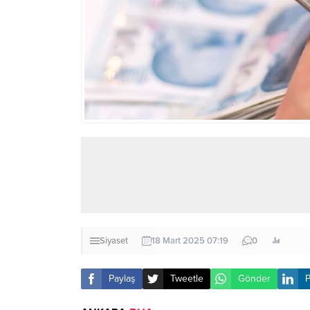
Siyaset
18 Mart 2025 07:19
0
Paylaş
Tweetle
Gönder
P