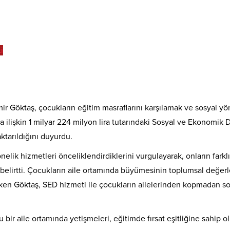
r Göktaş, çocukların eğitim masraflarını karşılamak ve sosyal y
a ilişkin 1 milyar 224 milyon lira tutarındaki Sosyal ve Ekonomik 
ktarıldığını duyurdu.
elik hizmetleri önceliklendirdiklerini vurgulayarak, onların farklı
ni belirtti. Çocukların aile ortamında büyümesinin toplumsal değerl
eken Göktaş, SED hizmeti ile çocukların ailelerinden kopmadan so
 bir aile ortamında yetişmeleri, eğitimde fırsat eşitliğine sahip o