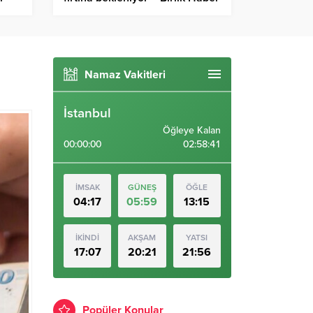
Ajansı
Namaz Vakitleri
İstanbul
Öğleye Kalan
00:00:00
02:58:40
İMSAK
GÜNEŞ
ÖĞLE
04:17
05:59
13:15
İKİNDİ
AKŞAM
YATSI
17:07
20:21
21:56
Popüler Konular