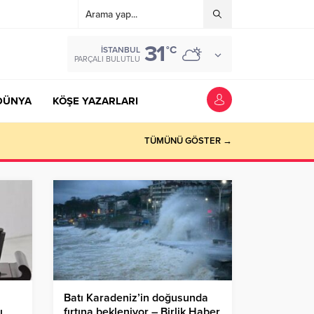
31
°C
İSTANBUL
PARÇALI BULUTLU
DÜNYA
KÖŞE YAZARLARI
TÜMÜNÜ GÖSTER →
Batı Karadeniz’in doğusunda
ı
fırtına bekleniyor – Birlik Haber