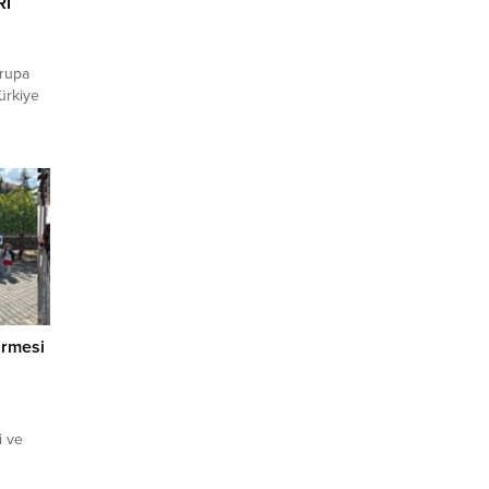
RI
vrupa
Türkiye
zandı.
irençli
u tarım
el ve
katkı
irmesi
i ve
amacıyla
me