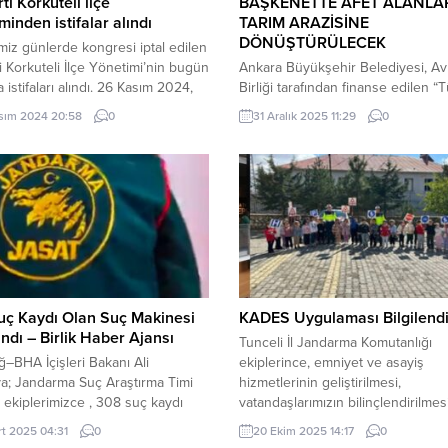
ti Korkuteli ilçe
BAŞKENETTE AFET ALANLA
minden istifalar alındı
TARIM ARAZİSİNE
DÖNÜŞTÜRÜLECEK
miz günlerde kongresi iptal edilen
i Korkuteli İlçe Yönetimi’nin bugün
Ankara Büyükşehir Belediyesi, A
la istifaları alındı. 26 Kasım 2024,
Birliği tarafından finanse edilen “
ayınlandı Geçtiğimiz günlerde
İklim Değişikliği Hibe Programı”
sım 2024 20:58
0
31 Aralık 2025 11:29
0
i iptal edilen AK Parti Korkuteli
kapsamında 720 bin euro hibe ka
etimi’nin bugün itibarıyla istifaları
“Ankara’da Kırsal Uyum için İklim D
İl Başkanı Ali Çetin ve...
Tarım ve Sel Taşkın Risklerinin
Azaltılması” projesiyle çevre dost
uygulamaları hayata geçirilecek; s
taşkın riski taşıyan alanlar tarımsal
üretime kazandırılarak ekonomiye 
sağlanacak....
uç Kaydı Olan Suç Makinesi
KADES Uygulaması Bilgilend
ndı – Birlik Haber Ajansı
Tunceli İl Jandarma Komutanlığı
ğ–BHA İçişleri Bakanı Ali
ekiplerince, emniyet ve asayiş
ya; Jandarma Suç Araştırma Timi
hizmetlerinin geliştirilmesi,
 ekiplerimizce , 308 suç kaydı
vatandaşlarımızın bilinçlendirilmes
08 yıl 6 ay kesinleşmiş hapis
toplumsal farkındalığın artırılması 
rt 2025 04:31
0
20 Ekim 2025 14:17
0
lan ve 2 yıldır aranan D.A. isimli
geçtiğimiz hafta çeşitli bilgilendir