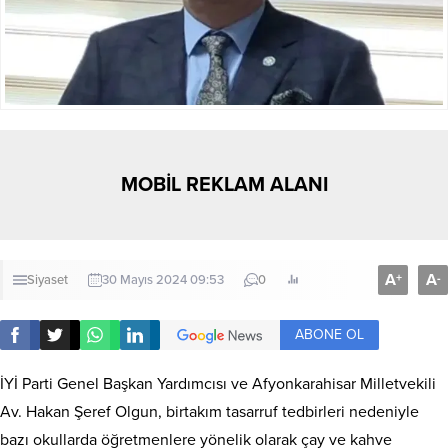
MOBİL REKLAM ALANI
A
A
+
-
Siyaset
30 Mayıs 2024 09:53
0
ABONE OL
İYİ Parti Genel Başkan Yardımcısı ve Afyonkarahisar Milletvekili
Av. Hakan Şeref Olgun, birtakım tasarruf tedbirleri nedeniyle
bazı okullarda öğretmenlere yönelik olarak çay ve kahve