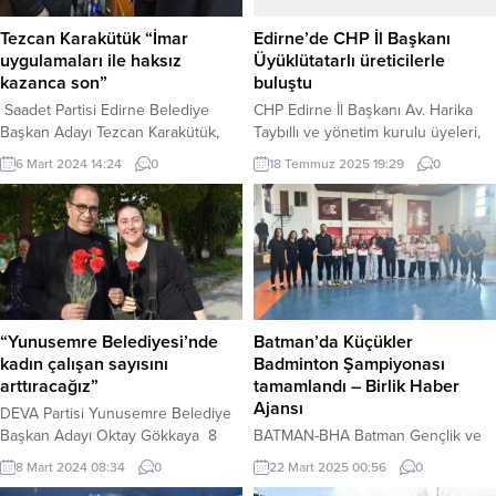
Tezcan Karakütük “İmar
Edirne’de CHP İl Başkanı
uygulamaları ile haksız
Üyüklütatarlı üreticilerle
kazanca son”
buluştu
Saadet Partisi Edirne Belediye
CHP Edirne İl Başkanı Av. Harika
Başkan Adayı Tezcan Karakütük,
Taybıllı ve yönetim kurulu üyeleri,
imar uygulamalarında, haksız rant
Üyüklütatar köyünü ziyaret ederek
6 Mart 2024 14:24
0
18 Temmuz 2025 19:29
0
elde etme yoluna asla izin
yerel üreticilerle bir araya geldi.
vermeyeceklerini söyledi. Erdoğan
Erdoğan DEMİR / EDİRNE (İGFA) –
DEMİR / EDİRNE (İGFA) – Saadet
Edirne’nin Üyüklütatar köyünü
Partisi Edirne Belediye Başkan
ziyaret eden CHP Edirne İl Başkanı
Adayı Tezcan Karakütük, imar
Harika Taybıllı, köy kahvesinde
uygulamalarında, haksız rant elde
üreticilerle yaptığı sohbetin
etme yoluna asla izin
ardından, tarlalarda emek veren
vermeyeceklerini vurgulayarak
çiftçilerle de görüşme fırsatı...
“Yunusemre Belediyesi’nde
Batman’da Küçükler
yazılı bir açıklama yayınladı.
kadın çalışan sayısını
Badminton Şampiyonası
Karakütük’ün açıklaması
arttıracağız”
tamamlandı – Birlik Haber
şöyle;“Şehirlerimizin...
Ajansı
DEVA Partisi Yunusemre Belediye
Başkan Adayı Oktay Gökkaya 8
BATMAN-BHA Batman Gençlik ve
Mart Dünya Kadınlar Günü
Spor İl Müdürlüğü tarafından
8 Mart 2024 08:34
0
22 Mart 2025 00:56
0
dolayısıyla başta esnaf kadınlar
düzenlenen 2024-2025 Okul