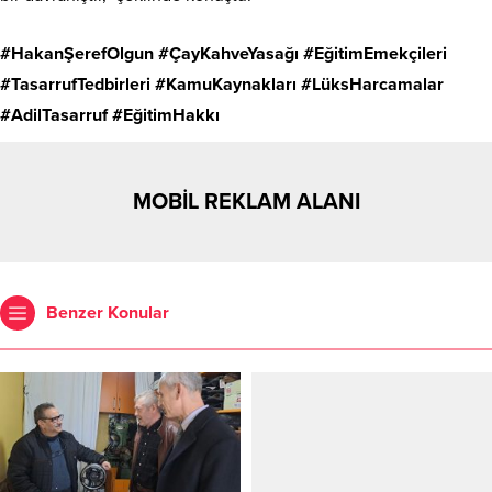
#HakanŞerefOlgun #ÇayKahveYasağı #EğitimEmekçileri
#TasarrufTedbirleri #KamuKaynakları #LüksHarcamalar
#AdilTasarruf #EğitimHakkı
MOBİL REKLAM ALANI
Benzer Konular