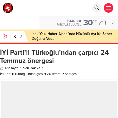
30
°C
İSTANBUL
PARÇALI BULUTLU
İpek Yolu Haber Ajansı’nda Hüzünlü Ayrılık: Seher
Doğan’a Veda
İYİ Parti’li Türkoğlu’ndan çarpıcı 24
Temmuz önergesi
Anasayfa
Son Dakika
İYİ Parti’li Türkoğlu’ndan çarpıcı 24 Temmuz önergesi