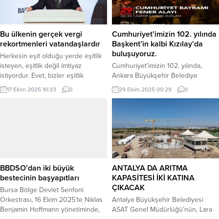
Bu ülkenin gerçek vergi
Cumhuriyet’imizin 102. yılında
rekortmenleri vatandaşlardır
Başkent’in kalbi Kızılay’da
buluşuyoruz.
Herkesin eşit olduğu yerde eşitlik
isteyen, eşitlik değil imtiyaz
Cumhuriyet’imizin 102. yılında,
istiyordur. Evet, bizler eşitlik
Ankara Büyükşehir Belediye
istiyoruz. Söylediğimiz sözlerden
Başkanımız Sayın Mansur Yavaş ile
17 Ekim 2025 10:33
0
29 Ekim 2025 00:29
0
ötürü yargılanmadığımız bir siyasi
birlikte Başkent’in kalbi Kızılay’da
düzen istiyoruz. Siz istediklerinizi
buluşuyoruz. Zafer Çarşısı önünde,
söyleyebilirken biz de en azından
Mareşal Atatürk Anıtı’ndan,
sizi uyarabilmek istiyoruz Mansur
meşalelerimizle 1. Meclis’e
Yavaş açıklaması. Türkiye’de
yürüyerek Cumhuriyet coşkusunu
şirazenin kaydının göstergesi şu;
hep birlikte yaşamak için
sizin bir suç işlemiş gibi muamele
düzenlenen Fener Alayı’nda sizin
görmeniz için suç işlemiş...
de aramıza katılmanızı bekliyoruz.
BBDSO’dan iki büyük
ANTALYA DA ARITMA
Yaşasın Cumhuriyet! 29 Ekim 2025,
bestecinin başyapıtları
KAPASİTESİ İKİ KATINA
Çarşamba Zafer Çarşısı (Kızılay)
ÇIKACAK
Bursa Bölge Devlet Senfoni
Zafer...
Orkestrası, 16 Ekim 2025’te Niklas
Antalya Büyükşehir Belediyesi
Benjamin Hoffmann yönetiminde,
ASAT Genel Müdürlüğü’nün, Lara