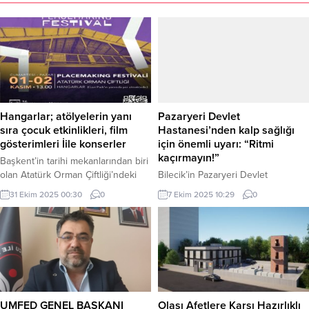
Hangarlar; atölyelerin yanı
Pazaryeri Devlet
sıra çocuk etkinlikleri, film
Hastanesi’nden kalp sağlığı
gösterimleri İile konserler
için önemli uyarı: “Ritmi
kaçırmayın!”
Başkent’in tarihi mekanlarından biri
olan Atatürk Orman Çiftliği’ndeki
Bilecik’in Pazaryeri Devlet
Hangarlar, Ankara Büyükşehir
Hastanesi, 29 Eylül Dünya Kalp
31 Ekim 2025 00:30
0
7 Ekim 2025 10:29
0
Belediyesi’nin restorasyon
Günü dolayısıyla yaptığı açıklamada,
çalışmalarının ardından yeniden
kalp ve damar hastalıklarının dünya
kente kazandırılıyor. Ankara’nın
genelinde ve ülkemizde ölüm
yeni kültür sanat alanı olacak
nedenleri arasında ilk sırada yer
Hangarlar, 31 Ekim-2 Kasım
almaya devam ettiğini vurgulayarak
tarihlerinde gerçekleştirilecek
vatandaşları sağlıklı yaşam
PlaceMaking Festivali’ne ev
alışkanlıklarına davet etti. Pazaryeri
sahipliği yapmaya hazırlanıyor.
Gündem / BİLECİK (İGFA) – Dünya
UMFED GENEL BAŞKANI
Olası Afetlere Karşı Hazırlıklı