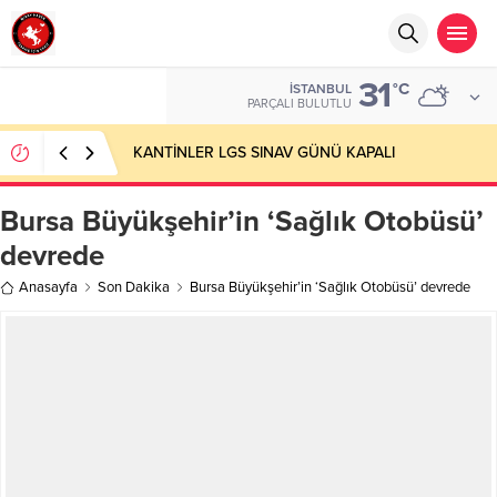
31
°C
İSTANBUL
PARÇALI BULUTLU
KANTİNLER LGS SINAV GÜNÜ KAPALI
Bursa Büyükşehir’in ‘Sağlık Otobüsü’
devrede
Anasayfa
Son Dakika
Bursa Büyükşehir’in ‘Sağlık Otobüsü’ devrede