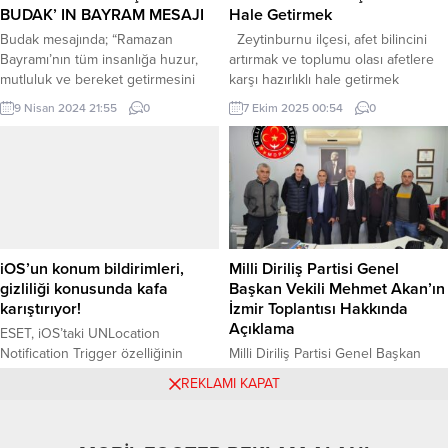
Ankara Büyükşehir Belediyesi,
Sağlık Örgütü (DSÖ) verilerine göre
BUDAK’ IN BAYRAM MESAJI
Hale Getirmek
tarihi alanları Başkentlilerin
her yıl...
Budak mesajında; “Ramazan
Zeytinburnu ilçesi, afet bilincini
kullanımına kazandırırken kültür ve
Bayramı’nın tüm insanlığa huzur,
artırmak ve toplumu olası afetlere
sanat etkinliklerine verdiği
mutluluk ve bereket getirmesini
karşı hazırlıklı hale getirmek
desteklerini...
dilerim. Bu kutsal günlerde, birlik
amacıyla modern bir Afet Eğitim
9 Nisan 2024 21:55
0
7 Ekim 2025 00:54
0
ve beraberlik duygularımızı daha da
Parkı projesini hayata geçiriyor. Bu
pekiştirmek için bir araya gelirken,
proje, hem çocuklar hem de
Bu Ramazan Bayramı vesilesiyle,
yetişkinler için interaktif eğitim
hep birlikte daha sağlıklı, daha
alanları sunarak, afet öncesi, sırası
güvenli ve daha huzurlu bir toplum
ve sonrasında yapılması
için çaba sarf etmeye devam
gerekenleri uygulamalı olarak
etmekten mutluluk duyuyorum.
öğretmeyi hedefliyor.
Bayramınızı...
iOS’un konum bildirimleri,
Milli Diriliş Partisi Genel
gizliliği konusunda kafa
Başkan Vekili Mehmet Akan’ın
karıştırıyor!
İzmir Toplantısı Hakkında
Açıklama
ESET, iOS’taki UNLocation
Notification Trigger özelliğinin
Milli Diriliş Partisi Genel Başkan
kullanıcılar arasında yanlış izlenim
Vekili Mehmet Akan, Milli Diriliş
13 Ekim 2025 13:49
0
6 Mart 2025 08:33
0
REKLAMI KAPAT
oluşturabileceğini belirtti. Bu
Partisi İzmir toplantısının sona
özelliğin konum bildirimleri
erdiğini duyurdu. Toplantının
dolayısıyla gizlilik endişesi
başarılı bir şekilde gerçekleştiğini