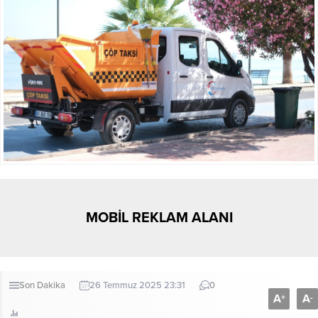
MOBİL REKLAM ALANI
Son Dakika
26 Temmuz 2025 23:31
0
A
A
+
-