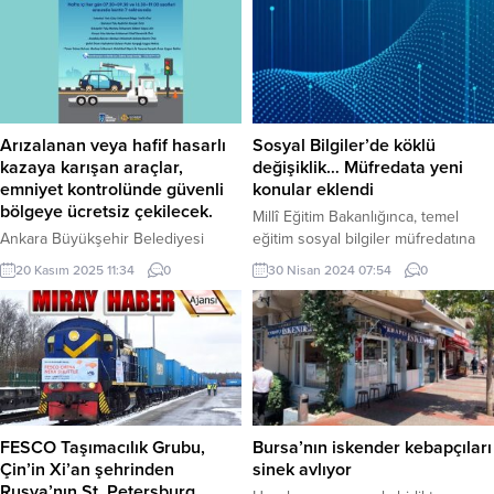
Arızalanan veya hafif hasarlı
Sosyal Bilgiler’de köklü
kazaya karışan araçlar,
değişiklik… Müfredata yeni
emniyet kontrolünde güvenli
konular eklendi
bölgeye ücretsiz çekilecek.
Millî Eğitim Bakanlığınca, temel
Ankara Büyükşehir Belediyesi
eğitim sosyal bilgiler müfredatına
(ABB), trafikte arızalanan veya hafif
“dijital vatandaşlık”, “siber zorbalık”,
20 Kasım 2025 11:34
0
30 Nisan 2024 07:54
0
hasarlı kazaya karışan araçların
“teknoloji bağımlılığı”, “Kovid-19
sürücü mağduriyetini en aza
salgını” ve “afetler” gibi konular
indirmek amacıyla başlattığı
eklendi. Türkiye Yüzyılı Maarif
“Ücretsiz Çekici Hizmeti”ni
Modeli’nde, öğretim programları
sürdürüyor. 19 Kasım 2025
ortak metninde yer alan bilgilere
Çarşamba gününden itibaren 7
göre sosyal bilimlerde yerli ve
farklı kritik noktada sabah ve akşam
yabancı literatür, alanın kendine
yoğun saatlerde kayar kasalı
özgü yapısı ve çağın gereklilikleri
FESCO Taşımacılık Grubu,
Bursa’nın iskender kebapçıları
çekiciler hazır bekleyecek.
göz önünde bulundurularak 21....
Çin’in Xi’an şehrinden
sinek avlıyor
Vatandaşlar yolda kaldıklarında
Rusya’nın St. Petersburg