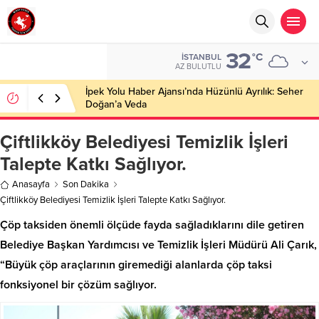
32
°C
İSTANBUL
AZ BULUTLU
İpek Yolu Haber Ajansı’nda Hüzünlü Ayrılık: Seher
Doğan’a Veda
Çiftlikköy Belediyesi Temizlik İşleri
Talepte Katkı Sağlıyor.
Anasayfa
Son Dakika
Çiftlikköy Belediyesi Temizlik İşleri Talepte Katkı Sağlıyor.
Çöp taksiden önemli ölçüde fayda sağladıklarını dile getiren
Belediye Başkan Yardımcısı ve Temizlik İşleri Müdürü Ali Çarık,
“Büyük çöp araçlarının giremediği alanlarda çöp taksi
fonksiyonel bir çözüm sağlıyor.