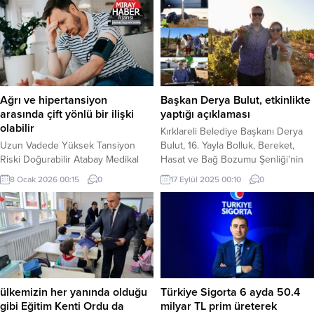
Ağrı ve hipertansiyon
Başkan Derya Bulut, etkinlikte
arasında çift yönlü bir ilişki
yaptığı açıklaması
olabilir
Kırklareli Belediye Başkanı Derya
Uzun Vadede Yüksek Tansiyon
Bulut, 16. Yayla Bolluk, Bereket,
Riski Doğurabilir Atabay Medikal
Hasat ve Bağ Bozumu Şenliği’nin
Direktörü Uzman Dr. Murat Yaycı,
kapanış programında “Geleneksel
8 Ocak 2026 00:15
0
17 Eylül 2025 00:10
0
kronik ağrıların uzun vadede
Bağ Bozumu ve Can Tutuğ Trio
hipertansiyon gelişimiyle ilişkili
Müzik Dinletisi” etkinliğine katıldı.
olabileceğini söyledi. Dr. Yaycı,
Şenlik, Dessera Bağ Evi’nde
“Yeni bilimsel veriler, kronik ağrının
düzenlendi; hem bağ bozumu
yüksek tansiyon için bağımsız bir
geleneği yaşatıldı hem de Can
risk faktörü olabileceğini
Tutuğ Trio’nun müziğiyle katılımcılar
gösteriyor” dedi. Hipertansiyon
gönüllerince eğlendi. Başkan
dergisinde yayımlanan ve yaklaşık
Derya Bulut, etkinlikte...
ülkemizin her yanında olduğu
Türkiye Sigorta 6 ayda 50.4
207 bin yetişkin bireyin
gibi Eğitim Kenti Ordu da
milyar TL prim üreterek
değerlendirildiği “Kronik...