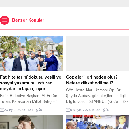
Benzer Konular
Fatih’te tarihî dokusu yeşili ve
Göz alerjileri neden olur?
sosyal yaşamı buluşturan
Nelere dikkat edilmeli?
meydan ortaya çıkıyor
Göz Hastalıkları Uzmanı Op. Dr.
Fatih Belediye Başkanı M. Ergün
Şeyda Atabay, göz alerjileri ile ilgili
Turan, Karasurları Millet Bahçesi’nin
bilgile verdi. İSTANBUL (İGFA) – Yaz
başlangıç noktası Topkapı Kaleiçi
aylarında göz alerjileri genellikle
23 Eylül 2025 11:31
0
5 Mayıs 2025 13:09
0
Meydanı’ndaki çalışmaları inceledi.
polen alerjisi olarak bilinen
Proje; 120 ağaç türü, yürüyüş
mevsimsel ürünler konjonktivitisten
yolları ve dinlenme alanlarıyla yeşili
ayrılır. Polenler, ağaçlar, çimenler ve