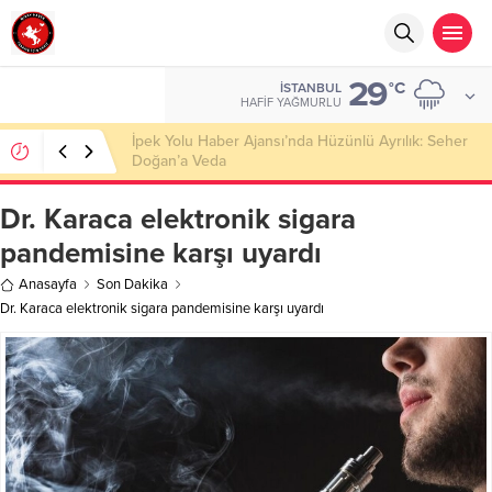
29
°C
İSTANBUL
HAFIF YAĞMURLU
Başkan Nihat Öztürk, Şanahan’da Hacı Eryaman’a
Misafir Oldu
Dr. Karaca elektronik sigara
pandemisine karşı uyardı
Anasayfa
Son Dakika
Dr. Karaca elektronik sigara pandemisine karşı uyardı