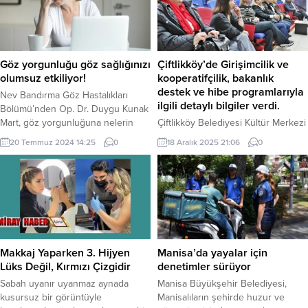
ve sosyal yaşamı Fatihlilerle
çiçekler gibi üreme sürecinde
buluşturacak. İstanbul’un tarihî
saldığı tozlaşma ürünleridir. Bu
kimliğini gelecek kuşaklara aktarma
polenler rüzgâr tarafından taşındığı
ve modern kente yeni yaşam
için havada yaygın bir şekilde...
alanları kazandırma vizyonuyla
Göz yorgunluğu göz sağlığınızı
Çiftlikköy’de Girişimcilik ve
hareket eden Fatih Belediyesi,...
olumsuz etkiliyor!
kooperatifçilik, bakanlık
destek ve hibe programlarıyla
Nev Bandırma Göz Hastalıkları
ilgili detaylı bilgiler verdi.
Bölümü’nden Op. Dr. Duygu Kunak
Mart, göz yorgunluğuna nelerin
Çiftlikköy Belediyesi Kültür Merkezi
sebep olduğu, belirtileri ve nasıl
Salonu’nda düzenlenen ‘Kooperatif
20 Temmuz 2024 14:25
0
18 Aralık 2025 21:06
0
tedavi edildiği hakkında
ve Girişimcilik Semineri’,
açıklamalarda bulundu. BALIKESİR
Çiftlikköy’deki girişimci
(İGFA) – Göz yorgunluğunun diğer
adaylarından ilgi gördü. Çiftlikköy
bir deyişle astenopinin uzun süre
Belediye Meclis Üyesi Nilüfer
odaklanmayı gerektiren aktivitelerin
Dilek’in yanı sıra Belediye Kültür,
sonucu olarak gözlerin kuruması
Sanat ve Sosyal İşler Müdürü Ali
ve yorulması durumu olduğunu
İhsan Demirhan’ın ve genç
ifade eden Nev Bandırma Göz
girişimcilerin de dikkatle takip ettiği
Makkaj Yaparken 3. Hijyen
Manisa’da yayalar için
Hastalıkları...
seminerde Yalova Ticaret İl
Lüks Değil, Kırmızı Çizgidir
denetimler sürüyor
Müdürlüğü’nden Ömer Faruk Yiğit
Sabah uyanır uyanmaz aynada
Manisa Büyükşehir Belediyesi,
ve Hatice...
kusursuz bir görüntüyle
Manisalıların şehirde huzur ve