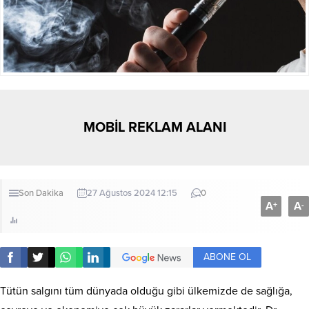
MOBİL REKLAM ALANI
Son Dakika
27 Ağustos 2024 12:15
0
A
A
+
-
ABONE OL
Tütün salgını tüm dünyada olduğu gibi ülkemizde de sağlığa,