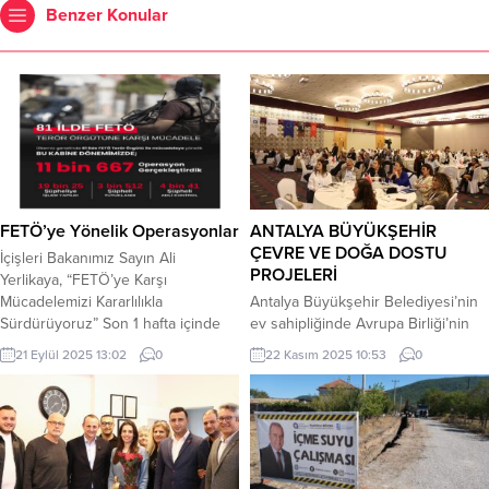
Benzer Konular
FETÖ’ye Yönelik Operasyonlar
ANTALYA BÜYÜKŞEHİR
ÇEVRE VE DOĞA DOSTU
İçişleri Bakanımız Sayın Ali
PROJELERİ
Yerlikaya, “FETÖ’ye Karşı
Mücadelemizi Kararlılıkla
Antalya Büyükşehir Belediyesi’nin
Sürdürüyoruz” Son 1 hafta içinde
ev sahipliğinde Avrupa Birliği’nin
FETÖ’ye yönelik 39 operasyon
desteklediği CLIMAAX Projesi
21 Eylül 2025 13:02
0
22 Kasım 2025 10:53
0
düzenledik. 97 şüpheli yakalandı ve
kapsamında ‘İklim Değişikliğinde
işlem yapıldı. 16’sı tutuklandı. 27’si
Bilimden Eyleme: Antalya’nın Aşırı
hakkında adli kontrol hükümleri
Sıcaklardan Etkilenebilirliği Çalıştayı’
uygulandı. Bu kabine dönemimizde
düzenlendi. Avrupa Birliği’nin
FETÖ’ye yönelik 11 bin 667
desteklediği CLIMAXX çağrısı
operasyon gerçekleştirdik. Bu
kapsamında Antalya Büyükşehir