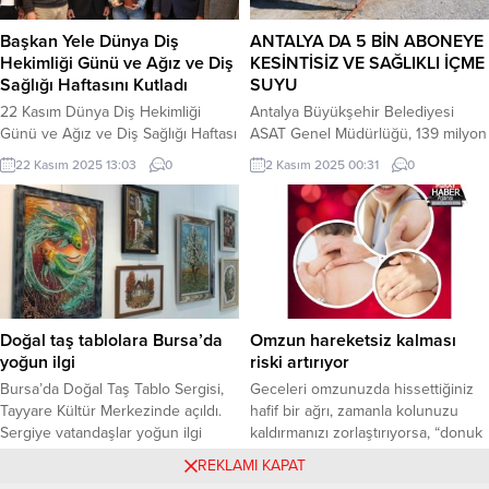
operasyonlarımızda toplam; 19 bin
Belediyesi’nin yürüttüğü Antalya’da
25 şüpheli yakalandı...
Kentsel Isı Adası (UHI) Etkisini
Başkan Yele Dünya Diş
ANTALYA DA 5 BİN ABONEYE
Azaltma Stratejileri: Gelişmiş İklim
Hekimliği Günü ve Ağız ve Diş
KESİNTİSİZ VE SAĞLIKLI İÇME
Dayanıklılığı için Yüksek
Sağlığı Haftasını Kutladı
SUYU
Çözünürlüklü Yerel Verilerin
22 Kasım Dünya Diş Hekimliği
Antalya Büyükşehir Belediyesi
Entegrasyonu MUHIR Projesine...
Günü ve Ağız ve Diş Sağlığı Haftası
ASAT Genel Müdürlüğü, 139 milyon
kapsamında, Çiftlikköy Belediye
500 bin TL bedelle ihale edilen
22 Kasım 2025 13:03
0
2 Kasım 2025 00:31
0
Başkanı Adil Yele, CHP İlçe Başkanı
“Dağbeli-Bayatbademleri-Akkoç-
Savaş Kaşıkçı ve CHP ilçe teşkilatı
Çomaklı-Garipçe Mahalleleri ve
ile birlikte Çiftlikköy’deki diş
Çevre Mahalleleri İçme suyu Yapım
hekimlerini ziyaret ederek günlerini
İşi” kapsamında önemli bir altyapı
kutladı. İlçedeki 4 diş kliniğinin
yatırımına başladı. Büyükşehir
yanısıra ve 6 diş hekimi
Belediyesi ASAT Genel Müdürlüğü,
muayenehanesini ziyaret eden
merkez ve kırsal mahallelerde
Başkan Yele,...
sürdürdüğü içme suyu
Doğal taş tablolara Bursa’da
Omzun hareketsiz kalması
seferberliğine kararlılıkla devam
yoğun ilgi
riski artırıyor
ediyor. Kent genelinde artan nüfus
Bursa’da Doğal Taş Tablo Sergisi,
Geceleri omzunuzda hissettiğiniz
ve...
Tayyare Kültür Merkezinde açıldı.
hafif bir ağrı, zamanla kolunuzu
Sergiye vatandaşlar yoğun ilgi
kaldırmanızı zorlaştırıyorsa, “donuk
gösterdi. Emine Pınar Turan
omuz” sinyal veriyor olabilir! Tıbbi
8 Temmuz 2024 14:53
0
12 Ocak 2026 02:27
0
REKLAMI KAPAT
KAHRAMAN / HERKES DUYSUN
olarak “adeziv kapsülit” olarak