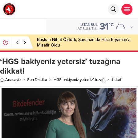
31
°C
İSTANBUL
AZ BULUTLU
Başkan Nihat Öztürk, Şanahan’da Hacı Eryaman’a
Misafir Oldu
‘HGS bakiyeniz yetersiz’ tuzağına
dikkat!
Anasayfa
Son Dakika
‘HGS bakiyeniz yetersiz’ tuzağına dikkat!