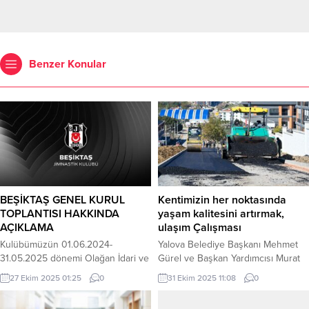
Benzer Konular
BEŞİKTAŞ GENEL KURUL
Kentimizin her noktasında
TOPLANTISI HAKKINDA
yaşam kalitesini artırmak,
AÇIKLAMA
ulaşım Çalışması
Kulübümüzün 01.06.2024-
Yalova Belediye Başkanı Mehmet
31.05.2025 dönemi Olağan İdari ve
Gürel ve Başkan Yardımcısı Murat
Mali Genel Kurul Toplantısı’nın 26
Tiryaki, Mustafakemalpaşa
27 Ekim 2025 01:25
0
31 Ekim 2025 11:08
0
Ekim 2025 Pazar günü saat
Mahallesi’nde yürütülen altyapı ve
10.00’da Zuhuratbaba Mahallesi,
üstyapı çalışmalarını yerinde