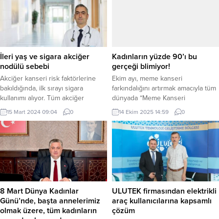
Ataköy Bulvarı No:14 Bakırköy
inceledi. Başkan Gürel, Hüseyin
İstanbul adresinde bulunan Sinan
Altan Caddesi’nde tamamlanmak
Erdem Spor Salonu’nda aşağıda
üzere olan asfaltlama çalışmalarını
yazılı gündem maddelerini
ve 236/3 Sokak’ta devam eden
görüşmek üzere yapılacağı ilan
istinat duvarı yapımını yakından
edilmişti. Ancak 26 Ekim 2025
takip etti. Fen İşleri Müdürlüğü
İleri yaş ve sigara akciğer
Kadınların yüzde 90’ı bu
Pazar günü (bugün) toplantı
ekiplerinden bilgi alan Gürel, Yalova
nodülü sebebi
gerçeği blimiyor!
çoğunluğu sağlanamadığı için...
genelinde sürdürülen...
Akciğer kanseri risk faktörlerine
Ekim ayı, meme kanseri
bakıldığında, ilk sırayı sigara
farkındalığını artırmak amacıyla tüm
kullanımı alıyor. Tüm akciğer
dünyada “Meme Kanseri
kanseri hastalarına bakıldığında,
Farkındalık Ayı” olarak kabul
15 Mart 2024 09:04
0
14 Ekim 2025 14:59
0
yüzde 90’ında sigara kullanımı
ediliyor. Bu kapsamda her yıl 15
olduğu görülüyor. İSTANBUL (İGFA)
Ekim “Dünya Meme Sağlığı Günü”
– Akciğerlerde görülen nodüllerin
olarak anılıyor ve erken tanının
yüzde 95’e yakını iyi huylu
önemi bir kez daha hatırlatılıyor.
kitlelerdir. İleri yaş, aşırı sigara
İSTANBUL (İGFA) – Meme kanseri,
kullanımı, asbest, radon veya
kadınlarda en sık görülen kanser
uranyum gibi diğer inhaler
türü olmaya devam ediyor....
kanserojenlere maruz kalmanın
8 Mart Dünya Kadınlar
ULUTEK firmasından elektrikli
yanı sıra...
Günü’nde, başta annelerimiz
araç kullanıcılarına kapsamlı
olmak üzere, tüm kadınların
çözüm