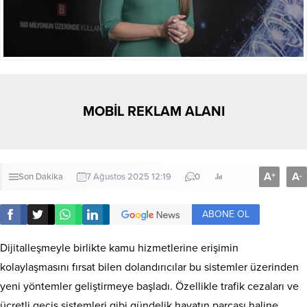
MOBİL REKLAM ALANI
A
A
+
-
Son Dakika
7 Ağustos 2025 12:19
0
ABONE OL
Dijitalleşmeyle birlikte kamu hizmetlerine erişimin
kolaylaşmasını fırsat bilen dolandırıcılar bu sistemler üzerinden
yeni yöntemler geliştirmeye başladı. Özellikle trafik cezaları ve
ücretli geçiş sistemleri gibi gündelik hayatın parçası haline