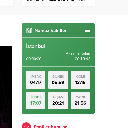
Namaz Vakitleri
İstanbul
Akşama Kalan
00:00:00
00:13:42
İMSAK
GÜNEŞ
ÖĞLE
04:17
05:59
13:15
İKİNDİ
AKŞAM
YATSI
17:07
20:21
21:56
Popüler Konular