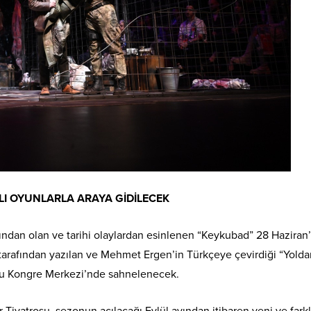
LI OYUNLARLA ARAYA GİDİLECEK
ndan olan ve tarihi olaylardan esinlenen “Keykubad” 28 Haziran’
tarafından yazılan ve Mehmet Ergen’in Türkçeye çevirdiği “Yolda
lu Kongre Merkezi’nde sahnelenecek.
Tiyatrosu, sezonun açılacağı Eylül ayından itibaren yeni ve farkl