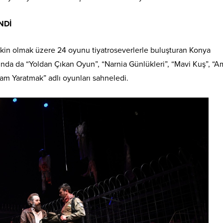
NDİ
işkin olmak üzere 24 oyunu tiyatroseverlerle buluşturan Konya
ında da “Yoldan Çıkan Oyun”, “Narnia Günlükleri”, “Mavi Kuş”, “A
dam Yaratmak” adlı oyunları sahneledi.