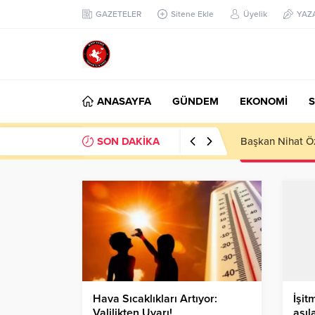
GAZETELER
Sitene Ekle
Üyelik
YAZ
ANASAYFA
GÜNDEM
EKONOMİ
S
SON DAKİKA
Başkan Nihat Öz
Hava Sıcaklıkları Artıyor:
İşit
Valilikten Uyarı!
aşıl