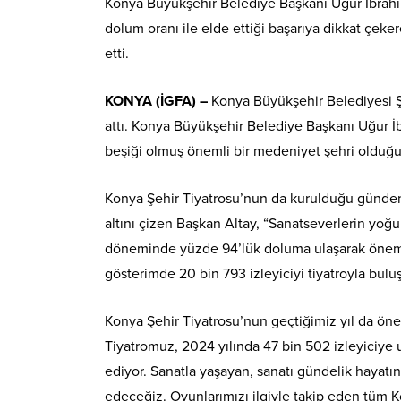
Konya Büyükşehir Belediye Başkanı Uğur İbrahim
dolum oranı ile elde ettiği başarıya dikkat çeker
etti.
KONYA (İGFA) –
Konya Büyükşehir Belediyesi Şe
attı. Konya Büyükşehir Belediye Başkanı Uğur İbr
beşiği olmuş önemli bir medeniyet şehri olduğun
Konya Şehir Tiyatrosu’nun da kurulduğu günden
altını çizen Başkan Altay, “Sanatseverlerin yoğun
döneminde yüzde 94’lük doluma ulaşarak önemli
gösterimde 20 bin 793 izleyiciyi tiyatroyla bulu
Konya Şehir Tiyatrosu’nun geçtiğimiz yıl da önem
Tiyatromuz, 2024 yılında 47 bin 502 izleyiciye u
ediyor. Sanatla yaşayan, sanatı gündelik hayatı
edeceğiz. Oyunlarımızı ilgiyle takip eden tüm Ko