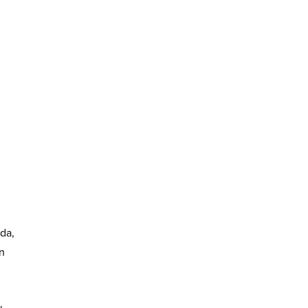
da,
n
ı