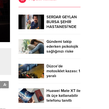
SERDAR GEYLAN
BURSA ŞEHİR
HASTANESİ’NDE
MUCİZELERE İMZA
ATIYOR
Gündemi takip
ederken psikolojik
sağlığınızı riske
atmayın!
Düzce’de
motosiklet kazası: 1
yaralı
A
-
Huawei Mate XT ile
ilk üçe katlanabilir
telefonu tanıttı