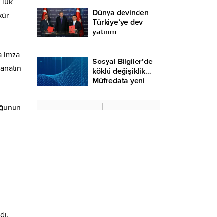
’lük
Dünya devinden
kür
Türkiye’ye dev
yatırım
a imza
Sosyal Bilgiler’de
sanatın
köklü değişiklik…
Müfredata yeni
konular eklendi
uğunun
dı.