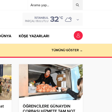
32
°C
İSTANBUL
PARÇALI BULUTLU
DÜNYA
KÖŞE YAZARLARI
TÜMÜNÜ GÖSTER →
nat
ÖĞRENCİLERE GÜNAYDIN
ÇORBASI HİZMETE TAM NOT