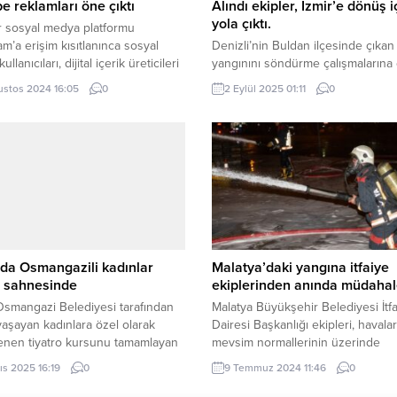
e reklamları öne çıktı
Alındı ekipler, İzmir’e dönüş i
yola çıktı.
r sosyal medya platformu
am’a erişim kısıtlanınca sosyal
Denizli’nin Buldan ilçesinde çıka
llanıcıları, dijital içerik üreticileri
yangınını söndürme çalışmalarına
kalar da soluğu Google
amacıyla bölgeye sevk edilen İzmi
ustos 2024 16:05
0
2 Eylül 2025 01:11
0
arında ve diğer sosyal medya
Büyükşehir Belediyesi İtfaiye Dair
mlarında aldı. Bu süreçte çok
Başkanlığı’na bağlı ekipler görevin
 pazarlama stratejilerinin önemini
başarıyla tamamlandı. Yangının kon
 daha ortaya konuldu. İSTANBUL
altına alınmasının ardından ekipler,
 Dijital içerik üreticilerinin anbean
dönüş için yola çıktı. İzmir Büyükş
mlar yaptığı, markaların ürün ve
Belediyesi İtfaiye Dairesi Başkanlı
rini...
bağlı ekipler, Denizli’de 29 Ağusto
Çatak Mahallesi ile Aydın’ın...
da Osmangazili kadınlar
Malatya’daki yangına itfaiye
o sahnesinde
ekiplerinden anında müdaha
smangazi Belediyesi tarafından
Malatya Büyükşehir Belediyesi İtf
yaşayan kadınlara özel olarak
Dairesi Başkanlığı ekipleri, havalar
enen tiyatro kursunu tamamlayan
mevsim normallerinin üzerinde
, Kozalar adlı tiyatro oyunu ile ilk
seyretmesiyle birlikte kent genel
ıs 2025 16:19
0
9 Temmuz 2024 11:46
0
eneyimini yaşamaya hazırlanıyor.
çıkan yangınlara anında müdahale
İGFA) – Kadınların bastırılmış
ederek, olası can kayıplarının ön