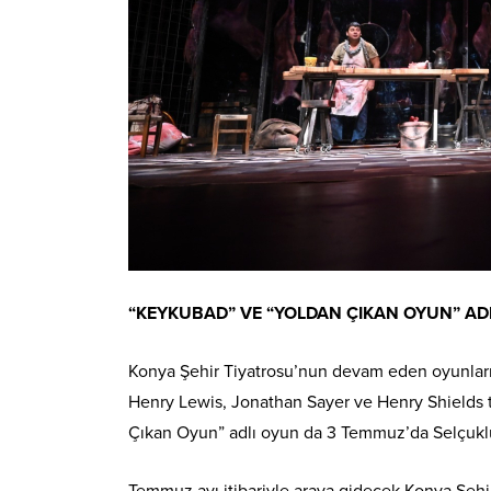
“KEYKUBAD” VE “YOLDAN ÇIKAN OYUN” AD
Konya Şehir Tiyatrosu’nun devam eden oyunları
Henry Lewis, Jonathan Sayer ve Henry Shields 
Çıkan Oyun” adlı oyun da 3 Temmuz’da Selçuk
Temmuz ayı itibariyle araya gidecek Konya Şehir 