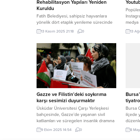
Rehabilitasyon Yapıları Yeniden
Youtub
Kuruldu
Popüle
Fatih Belediyesi, sahipsiz hayvanlara
Instagr
yönelik dört etaplık yenileme sürecinde
medya ku
bir aşamayı daha tamamladı. Yedikule
ve mar
13 Kasım 2025 21:18
0
13 Ağ
Sahipsiz Hayvan Bakım Evi’nin 3. Etabıyla
reklaml
doğal yaşam alanları ve hizmet birimleri
platfor
yenilendi. Barınakta bugün 950 köpek
kanallı
bulunuyor; projenin tamamlanmasıyla
bir kez
kapasitenin 1500’e çıkarılması
(İGFA) –
planlanıyor. Fatih Belediyesi, İstanbul’un
paylaşı
en köklü hayvan bakım merkezlerinden
hizmetle
biri olan Yedikule...
Gazze ve Filistin’deki soykırıma
Bursa’
karşı sesimizi duyurmaktır
tiyatr
Üsküdar Üniversitesi Çarşı Yerleşkesi
Bursa O
bahçesinde, Gazze’de yaşanan sivil
ilçede 
katliamları ve süregelen insanlık dramına
düzenl
dikkat çekmek amacıyla “Sessiz Çağrı ve
kadınlar
9 Ekim 2025 14:54
0
8 May
Gıyabi Cenaze Namazı” etkinliği
sahne d
düzenlendi. Etkinlikte, Türkçe, İngilizce
BURSA (