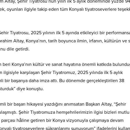
 Altay, Şehir Tiyatrosu’nun yılın ilk 5 aylık döneminde yüzde 94
ek, oyunları ilgiyle takip eden tüm Konyalı tiyatroseverlere teşek
hir Tiyatrosu, 2025 yılının ilk 5 ayında etkileyici bir performans
ahim Altay, Konya’nın, tarih boyunca ilmin, irfanın, kültürün ve 
u dile getirdi.
 beri Konya’nın kültür ve sanat hayatına önemli katkıda bulund
 ilgisiyle karşılaşan Şehir Tiyatromuz, 2025 yılında ilk 5 aylık
 bir başarıya daha imza attı. Bu dönemde gerçekleştirilen 38
şturduk” diye konuştu.
li bir başarı hikayesi yazdığını anımsatan Başkan Altay, “Şehir
laşmıştı. Şehir Tiyatromuza hemşehrilerimizin ilgisi bizleri mutlu
n parçası hâline getiren bir Konya vizyonuyla çalışmaya devam
nyalı tiyatroseverlere şükranlarımı sunuyorum” ifadelerini kullan