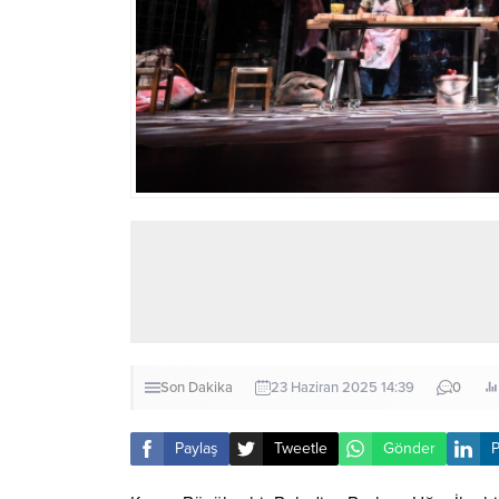
Son Dakika
23 Haziran 2025 14:39
0
Paylaş
Tweetle
Gönder
P