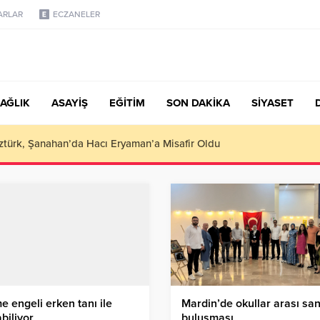
ARLAR
ECZANELER
AĞLIK
ASAYİŞ
EĞİTİM
SON DAKİKA
SİYASET
türk, Şanahan’da Hacı Eryaman’a Misafir Oldu
me engeli erken tanı ile
Mardin’de okullar arası sa
abiliyor
buluşması