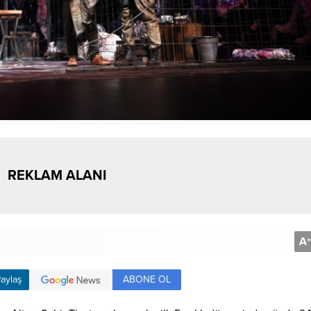
REKLAM ALANI
A
+
ABONE OL
aylaş