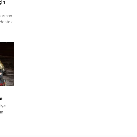
çin
n orman
 destek
r
esi
i
trol
 İzmir’e
ehir
ğına
s’ta
le
aiye
ın
inde
üne