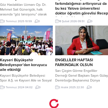
farkındalığımızı arttırıyoruz da
Göz Hastalıkları Uzmanı Op. Dr.
bu kez Yalova üniversitesi
Mehmet Sait Günerigök, halk
doktor öğretim görevlisi Recep
arasında “göz tansiyonu” olarak
özcimder’i konuk etti.
bilinen glokomun, genellikle belirti
2 Temmuz 2025 10:59
0
18 Şubat 2026 09:51
0
vermeden ilerleyen ve erken
Program KATFA-DER güçbirliği
teşhis edilmediğinde kalıcı görme
derneği ve Yalova Belediyesi’nin
kaybına yol açabilen sinsi bir
katkıları ile gerçekleşti. Güç Birliği
hastalık olduğuna dikkat çekti.
federasyonu başkan yardımcısı
İSTANBUL (İGFA) – Glokom, göz içi
Bahattin sabahçı, siyasi parti
basıncının yükselmesi sonucu göz
temsilcileri, sivil toplum
sinirlerinin zarar görmesiyle
kuruluşlarının temsilcilerinin
oluşuyor. En tehlikeli...
katılımıyla gerçekleşen programa
Kayseri Büyükşehir
ENGELLİLER HAFTASI
halktan yoğun ilgi vardı.
Belediyespor’dan koruyucu
FARKINDALIK OLSUN
Moderatörlüğünü dernek başkanı
aile etkinliği
Sarı Çizgim Görme Engelliler
Nurten Anıl’ın gerçekleştirdiği
Kayseri Büyükşehir Belediyesi
Derneği Genel Başkanı Sayın Gülay
programda Güçbirliği dernek
Spor A.Ş. ve Kayseri Aile ve Sosyal
Demirboğa Başkanımız Dünya
başkanı Recep Özcimder eğitim ve
Hizmetler İl Müdürlüğü iş birliğiyle
Engelliler Haftası etkinlikleri
öğretim konusunda ayrıntılı bilgiler
3 Temmuz 2024 04:02
0
2 Aralık 2025 22:30
0
Recep Tayyip Erdoğan Millet
çerçevesinde yaptığı basın
verdi....
Bahçesi’nde “Koruyucu Aile Günü”
açıklamasında şunları söyledi Yer
etkinliği düzenlendi. Mehmet UZEL
yüzünde sağlıklı insanlar kadar
(KAYSERİ İGFA) Kayseri Büyükşehir
Engelli insanlar da aynı hayatı iç içe