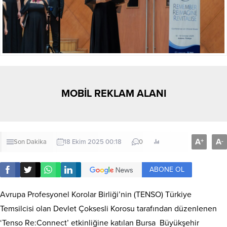
MOBİL REKLAM ALANI
A
A
+
-
Son Dakika
18 Ekim 2025 00:18
0
ABONE OL
Avrupa Profesyonel Korolar Birliği’nin (TENSO) Türkiye
Temsilcisi olan Devlet Çoksesli Korosu tarafından düzenlenen
‘Tenso Re:Connect’ etkinliğine katılan Bursa Büyükşehir