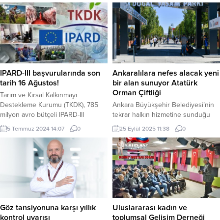
IPARD-III başvurularında son
Ankaralılara nefes alacak yeni
tarih 16 Ağustos!
bir alan sunuyor Atatürk
Orman Çiftliği
Tarım ve Kırsal Kalkınmayı
Destekleme Kurumu (TKDK), 785
Ankara Büyükşehir Belediyesi’nin
milyon avro bütçeli IPARD-III
tekrar halkın hizmetine sunduğu
programını 81 il için hayata geçirdi.
Atatürk Orman Çiftliği arazisi
5 Temmuz 2024 14:07
0
25 Eylül 2025 11:38
0
İSTANBUL (İGFA) – Geçtiğimiz yıl
içerisindeki Atatürk Çocukları Doğal
IPARD-II kapsamında toplam 3
Yaşam Parkı, açılışının ardından kısa
milyar lira hibe desteği sağlayarak;
sürede Başkentlilerin yeni uğrak
kırsalda sürdürülebilir kalkınmayı
mekânı hâline geldi. Ankaralıların
arttıran, yeni istihdam sağlayan ve
yoğun ilgi gösterdiği park, açıldığı
ekonomik faaliyet düzeyinin
günden bu yana 500 binden fazla
yükselmesini hedefleyen destek
ziyaretçiyi ağırladı. Başkentliler,
programı, bu yıl 81 ili...
Atatürk Çocukları Doğal Yaşam
Göz tansiyonuna karşı yıllık
Uluslararası kadın ve
Parkı ile kentin merkezinde...
kontrol uyarısı
toplumsal Gelişim Derneği