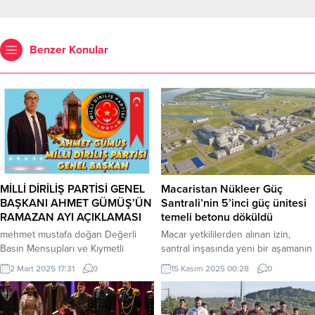
Benzer Konular
MİLLİ DİRİLİŞ PARTİSİ GENEL
Macaristan Nükleer Güç
BAŞKANI AHMET GÜMÜŞ’ÜN
Santrali’nin 5’inci güç ünitesi
RAMAZAN AYI AÇIKLAMASI
temeli betonu döküldü
mehmet mustafa doğan Değerli
Macar yetkililerden alınan izin,
Basın Mensupları ve Kıymetli
santral inşasında yeni bir aşamanın
Vatandaşlar, Bugün, Milli Diriliş
önünü açıyor Macaristan Atom
2 Mart 2025 17:31
0
15 Kasım 2025 00:28
0
Partisi olarak Ramazan ayının
Enerjisi Kurumu, Paks Nükleer Güç
bereket ve dayanışma ayı
Santrali’nin 5’inci güç ünitesinin
olduğunu vurgulamak, bu mübarek
temeline ilk betonunun dökülmesi