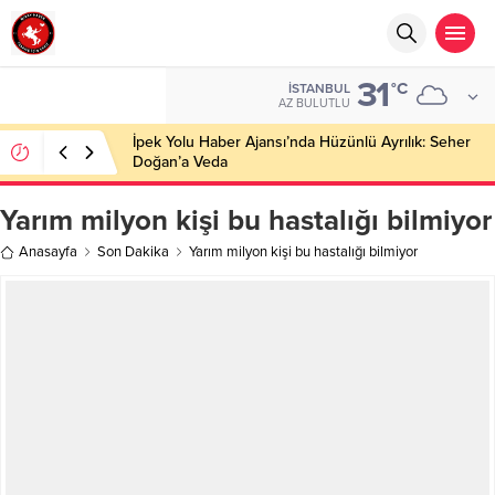
31
°C
İSTANBUL
AZ BULUTLU
İpek Yolu Haber Ajansı’nda Hüzünlü Ayrılık: Seher
Doğan’a Veda
Yarım milyon kişi bu hastalığı bilmiyor
Anasayfa
Son Dakika
Yarım milyon kişi bu hastalığı bilmiyor