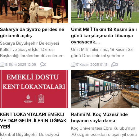
ayda toplumsal sorumluluklarımızı
için izinleri verdi. Bu izinle nükleer
hatırlatmak istiyorum. Ramazan ayı,
ada binalarının inşasına da
yardımlaşma, dayanışma ve
başlanacak. Rusya Devlet Nükleer
fedakârlık ayıdır. Her bireyin, her
Enerji Kuruluşu Rosatom’un
toplumun yardımlaşma
Mühendislik Bölümü’nün genel
Sakarya’da tiyatro perdesine
Ümit Millî Takım 18 Kasım Salı
duygusunun en üst seviyeye
tasarımcı ve ana yükleni olduğu...
görkemli açılış
günü karşılaşmada Litvanya
çıktığı, empati ve duyarlılığın arttığı...
oynayacak….
Sakarya Büyükşehir Belediyesi
Kültür ve Sosyal İşler Dairesi
Ümit Millî Takımımız, 18 Kasım Salı
Başkanlığı tarafından düzenlenen
günü Druskininkai şehrinde
kültür sanat etkinlikleri kapsamında,
Litvanya ile oynayacağı 2027 UEFA
13 Ekim 2025 12:09
0
17 Kasım 2025 01:13
0
yeni sezonun ilk tiyatro oyunu
Avrupa U21 Şampiyonası grup
sanatseverlerle buluştu. SAKARYA
eleme maçının hazırlıklarına bugün
(İGFA) – Sakarya Büyükşehir
öğle saatlerinde TFF Riva Hasan
Belediyesi, Ekim ayı kültür sanat
Doğan Millî Takımlar Kamp ve
etkinlikleri kapsamında yeni
Eğitim Tesisleri’nde yaptığı
sezonun ilk tiyatro oyununda
antrenmanla devam etti. Antrenman
tiyatro perdesi “Bu Da Geçer Ya
öncesinde A Millî Takım aday
Hu” komedisiyle açıldı ve usta...
kadrosuna geçiş yapan Yusuf
KENT LOKANTALARI EMEKLİ
Rahmi M. Koç Müzesi’nde
Akçiçek ve...
VE DAR GELİRLİLERİN UĞRAK
boyanın suyla dansı
YERİ
Koç Üniversitesi Ebru Kulübü’nün
İstanbul Büyükşehir Belediyesi
70 özgün eserden oluşan yıl sonu