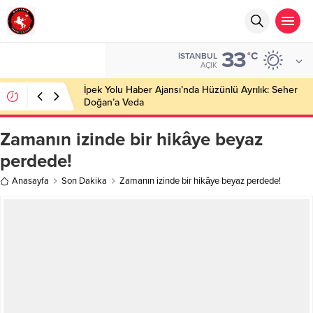
33
°C
İSTANBUL
AÇIK
İpek Yolu Haber Ajansı’nda Hüzünlü Ayrılık: Seher
Doğan’a Veda
Zamanın izinde bir hikâye beyaz
perdede!
Anasayfa
Son Dakika
Zamanın izinde bir hikâye beyaz perdede!