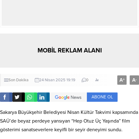
MOBİL REKLAM ALANI
A
A
+
-
Son Dakika
24 Nisan 2025 19:19
0
ABONE OL
Sakarya Büyükşehir Belediyesi Nisan Kültür Takvimi kapsamında
SAÜ’de beyaz perdeye yansıyan “Hep Otuz Üç Yaşında” film
gösterimi sanatseverlere keyifli bir seyir deneyimi sundu.