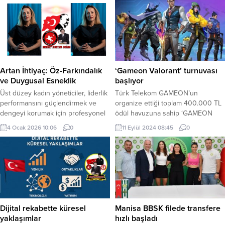
Artan İhtiyaç: Öz-Farkındalık
‘Gameon Valorant’ turnuvası
ve Duygusal Esneklik
başlıyor
Üst düzey kadın yöneticiler, liderlik
Türk Telekom GAMEON’un
performansını güçlendirmek ve
organize ettiği toplam 400.000 TL
dengeyi korumak için profesyonel
ödül havuzuna sahip ‘GAMEON
koçluğa yöneliyor. İş dünyasında
VALORANT Turnuvası’ kayıtları
4 Ocak 2026 10:06
0
11 Eylül 2024 08:45
0
başarıyı belirleyen unsurlar artık
başladı. İSTANBUL (İGFA) –
yalnızca performans ve sonuçlar
Türkiye’de oyunun ve oyuncunun
değil. Yoğun iş temposu, artan
ihtiyaç duyduğu teknolojinin sahibi
hedefler ve yüksek sorumluluklar
Türk Telekom GAMEON, oyun
arasında liderlik koltuğunda yer
ekosistemine katkı sağlamaya
alan kadın yöneticiler, sürdürülebilir
devam ediyor. GAMEON’un
başarı için yaşam koçluğunu
oyunseverleri çevrim içi ve fiziksel
stratejik bir araç olarak
etkinliklerle bir araya getiren
Dijital rekabette küresel
Manisa BBSK filede transfere
benimsiyor....
turnuvaları devam ediyor....
yaklaşımlar
hızlı başladı