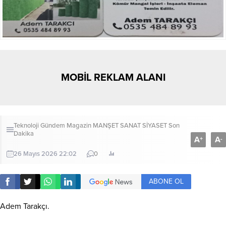
MOBİL REKLAM ALANI
Teknoloji
Gündem
Magazin
MANŞET
SANAT
SİYASET
Son
Dakika
A
A
+
-
26 Mayıs 2026 22:02
0
ABONE OL
Adem Tarakçı.