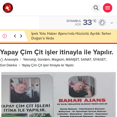
33
°C
İSTANBUL
AÇIK
İpek Yolu Haber Ajansı’nda Hüzünlü Ayrılık: Seher
Doğan’a Veda
Yapay Çim Çit işler itinayla ile Yapılır.
Anasayfa
Teknoloji
,
Gündem
,
Magazin
,
MANŞET
,
SANAT
,
SİYASET
,
Son Dakika
Yapay Çim Çit işler itinayla ile Yapılır.