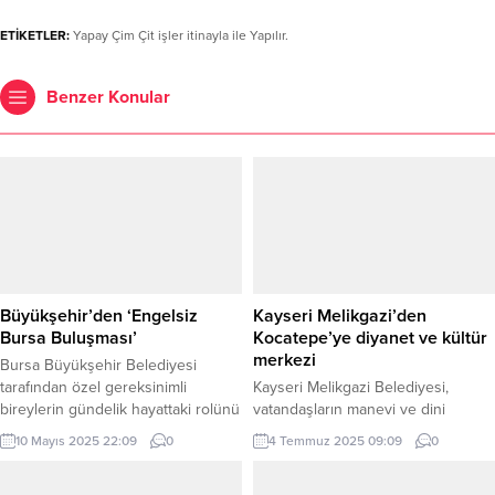
ETİKETLER:
Yapay Çim Çit işler itinayla ile Yapılır.
Benzer Konular
Büyükşehir’den ‘Engelsiz
Kayseri Melikgazi’den
Bursa Buluşması’
Kocatepe’ye diyanet ve kültür
merkezi
Bursa Büyükşehir Belediyesi
tarafından özel gereksinimli
Kayseri Melikgazi Belediyesi,
bireylerin gündelik hayattaki rolünü
vatandaşların manevi ve dini
artırmak, karşılaştıkları gerçek
eğitimlerine katkı sağlamak
10 Mayıs 2025 22:09
0
4 Temmuz 2025 09:09
0
engellere dikkat çekmek ve
amacıyla Kocatepe Mahallesi’ne
dayanışmayı büyütmek amacıyla
diyanet eğitim ve kültür merkezi