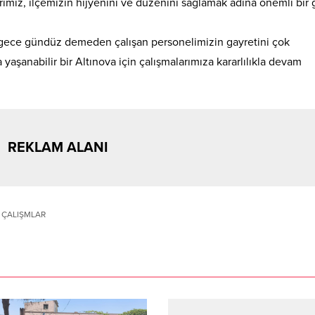
imiz, ilçemizin hijyenini ve düzenini sağlamak adına önemli bir 
ve gece gündüz demeden çalışan personelimizin gayretini çok
aşanabilir bir Altınova için çalışmalarımıza kararlılıkla devam
REKLAM ALANI
Z ÇALIŞMLAR