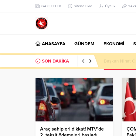
GAZETELER
Sitene Ekle
Üyelik
YAZ
ANASAYFA
GÜNDEM
EKONOMİ
S
SON DAKİKA
Başkan Nihat Öz
Araç sahipleri dikkat! MTV’de
ÇOM
2. taksit ödemeleri başladı
Fakü