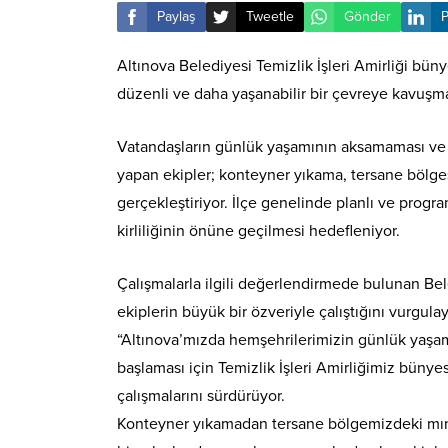
Paylaş
Tweetle
Gönder
P
Altınova Belediyesi Temizlik İşleri Amirliği bün
düzenli ve daha yaşanabilir bir çevreye kavuşm
Vatandaşların günlük yaşamının aksamaması ve s
yapan ekipler; konteyner yıkama, tersane bölgesi
gerçekleştiriyor. İlçe genelinde planlı ve program
kirliliğinin önüne geçilmesi hedefleniyor.
Çalışmalarla ilgili değerlendirmede bulunan B
ekiplerin büyük bir özveriyle çalıştığını vurgulay
“Altınova’mızda hemşehrilerimizin günlük yaşa
başlaması için Temizlik İşleri Amirliğimiz büny
çalışmalarını sürdürüyor.
Konteyner yıkamadan tersane bölgemizdeki mınt