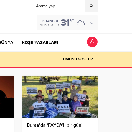
31
°C
İSTANBUL
AZ BULUTLU
DÜNYA
KÖŞE YAZARLARI
TÜMÜNÜ GÖSTER →
Bursa’da ‘FAYDA’lı bir gün!