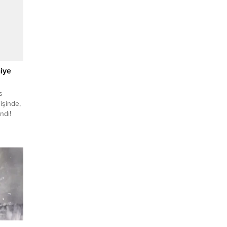
miye
s
işinde,
ndı!
ine’dan
ustos
işte
ne’dan