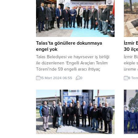
Talas’ta gönüllere dokunmaya
İzmir 
engel yok
30 ilç
Talas Belediyesi ve hayırsever iş birliği
İzmir B
ile düzenlenen ‘Engelli Araçları Teslim
ekiple 
Töreni’nde 59 engelli aracı ihtiyaç
üreme a
sahiplerine teslim edildi. Törende
sürdürü
15 Mart 2024 06:55
0
8 Tem
konuşan Talas Belediye Başkanı Mustafa
Büyükşe
Yalçın, “Engelli kardeşlerimizin sevincine
ekiple 
ortak olmaktan çok mutluyuz.” dedi.
haşerey
Mehmet UZEL / KAYSERİ (İGFA) – Esma
çalışma
Hatun Sosyal Tesisleri’nde düzenlenen
Koruma 
törene AK Parti Kayseri Milletvekili Sayın
Vektör 
Bayar...