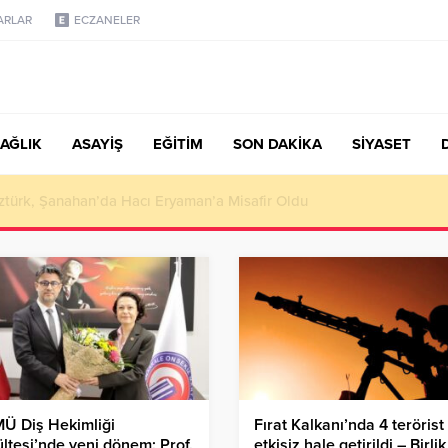
ARLAR
ECZANELER
AĞLIK
ASAYİŞ
EĞİTİM
SON DAKİKA
SİYASET
türk, Şanahan’da Hacı Eryaman’a Misafir Oldu
Ü Diş Hekimliği
Fırat Kalkanı’nda 4 terörist
ltesi’nde yeni dönem: Prof.
etkisiz hale getirildi – Birlik