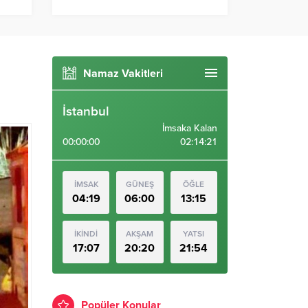
Namaz Vakitleri
İstanbul
İmsaka Kalan
00:00:00
02:14:20
İMSAK
GÜNEŞ
ÖĞLE
04:19
06:00
13:15
İKİNDİ
AKŞAM
YATSI
17:07
20:20
21:54
Popüler Konular