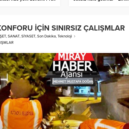
Esra Ercan göreve başladı –
Haber Ajansı
ik Haber Ajansı
KONFORU İÇİN SINIRSIZ ÇALIŞMLAR
ŞET
,
SANAT
,
SİYASET
,
Son Dakika
,
Teknoloji
LIŞMLAR