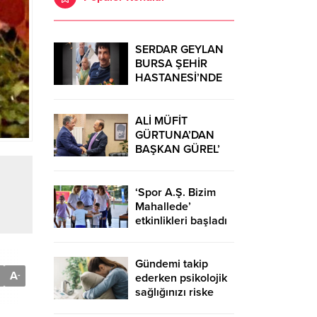
SERDAR GEYLAN
BURSA ŞEHİR
HASTANESİ’NDE
MUCİZELERE İMZA
ATIYOR
ALİ MÜFİT
GÜRTUNA’DAN
BAŞKAN GÜREL’
KUTLAMA
ZİYARETİ
‘Spor A.Ş. Bizim
Mahallede’
etkinlikleri başladı
Gündemi takip
A
-
ederken psikolojik
sağlığınızı riske
atmayın!