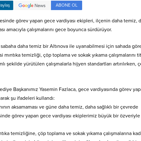
ABONE OL
aylaş
yesinde görev yapan gece vardiyası ekipleri, ilçenin daha temiz, 
ası amacıyla çalışmalarını gece boyunca sürdürüyor.
abaha daha temiz bir Altınova ile uyanabilmesi için sahada gör
 mıntıka temizliği, çöp toplama ve sokak yıkama çalışmalarını tit
lı şekilde yürütülen çalışmalarla hijyen standartları artırılırken, 
elediye Başkanımız Yasemin Fazlaca, gece vardiyasında görev ya
arak şu ifadeleri kullandı:
mının aksamaması ve güne daha temiz, daha sağlıklı bir çevrede
esinde görev yapan gece vardiyası ekiplerimiz büyük bir özveriyle
ıka temizliğine, çöp toplama ve sokak yıkama çalışmalarına kad