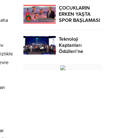
ÇOCUKLARIN
ERKEN YAŞTA
daha
SPOR BAŞLAMASI
ÇEŞİTLİ
TEHLİKELERDEN
UZAK TUTUMUŞ
Teknoloji
OLACAKTIR
ev
Kaptanları
Ödülleri’ne
izlikle
başvurular sürüyor
çevre
pan
ar