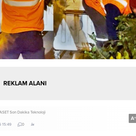
REKLAM ALANI
YASET
Son Dakika
Teknoloji
A
+
6 15:49
0