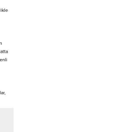
ikle
n
atta
enli
ar,