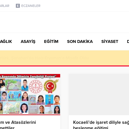
ARLAR
ECZANELER
AĞLIK
ASAYİŞ
EĞİTİM
SON DAKİKA
SİYASET
türk, Şanahan’da Hacı Eryaman’a Misafir Oldu
m ve Atasözlerini
Kocaeli’de işaret diliyle sağ
ettiler
beslenme eğitimi