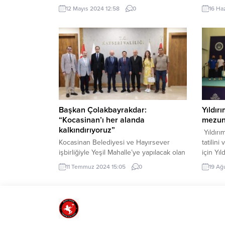
kutlandı. Partililerin yoğun katılımıyla
kış mev
12 Mayıs 2024 12:58
0
16 Ha
yapılan kongrede, Merkez ilçe
ve arıla
başkanlığına Abdullah KIRAZ seçildi.
direnci
Emekli öğretmen olan KIRAZ, partisinin
EDİRNE 
gelecek seçimlere hazırlanması için tüm
Sanayi 
üyelerle birlikte yoğun bir şekilde çalışma
“Istranc
sözü verdi. Afyonkarahisar Merkez ilçe
Uyum Ka
kongresi, tek listeyle ve büyük bir
coşkuyla...
Başkan Çolakbayrakdar:
Yıldır
“Kocasinan’ı her alanda
mezunl
kalkındırıyoruz”
Yıldırı
Kocasinan Belediyesi ve Hayırsever
tatilini
işbirliğiyle Yeşil Mahalle’ye yapılacak olan
için Yı
aile sağlık merkezi için Valilikte protokol
geçirdi
11 Temmuz 2024 15:05
0
19 Ağ
imzalandı. Türkiye’ye model ve marka
Okullar
olan Kayseri’nin hayırseverlik alanında da
sertifik
örnek olduğunu belirten Başkan
Karapın
Çolakbayrakdar, Kocasinan’ı; kültür,
düzenle
sanat, bilim, turizm, eğitim, spor, sosyal
Başkanı
ve sağlık gibi her alanda kalkındırmaya
Kaymaka