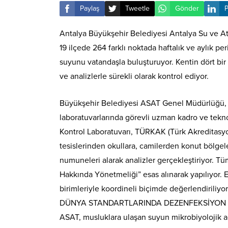
Paylaş
Tweetle
Gönder
P
Antalya Büyükşehir Belediyesi Antalya Su ve A
19 ilçede 264 farklı noktada haftalık ve aylık pe
suyunu vatandaşla buluşturuyor. Kentin dört bir 
ve analizlerle sürekli olarak kontrol ediyor.
Büyükşehir Belediyesi ASAT Genel Müdürlüğü, Ant
laboratuvarlarında görevli uzman kadro ve teknol
Kontrol Laboratuvarı, TÜRKAK (Türk Akreditasy
tesislerinden okullara, camilerden konut bölgele
numuneleri alarak analizler gerçekleştiriyor. Tü
Hakkında Yönetmeliği” esas alınarak yapılıyor. E
birimleriyle koordineli biçimde değerlendiriliyor
DÜNYA STANDARTLARINDA DEZENFEKSİYON
ASAT, musluklara ulaşan suyun mikrobiyolojik 