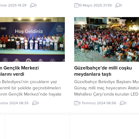
simi sonunda yaşandığını belirtti
Öğretmen Akademileri, “Şehir ve
ziran 2025 14:29
0
10 Mayıs 2025 21:59
0
rın iklim değişikliğine karşı
Gastronomi” başlığıyla İnegöl’de b
ne dikkat çekti. Erdoğan DEMİR /
İnegöl Belediyesi tarafından Gast
(İGFA) – Kırklareli Ticaret ve
İnegöl Restoranında misafir edile
Odası tarafından yürütülen
konuklar, şehrin coğrafi işaretli ü
a Arıcılığının İklim Değişikliğine
İnegöl Piyazının yapımını şeflerde
pasitesinin Arttırılması...
öğrendi. BURSA (İGFA) – Yaşadıkla
görev yaptıkları şehir ile ilgili bilgile
ım Gençlik Merkezi
Güzelbahçe’de milli coşku
arını verdi
meydanlara taştı
m Belediyesi’nin çocukların yaz
Güzelbahçe Belediye Başkanı Mus
 verimli bir şekilde geçirebilmeleri
Günay, milli maç heyecanını Atatü
ldırım Gençlik Merkezi’nde hayata
Mahallesi Çarşı’sında kurulan LED
ği Yaz Akademisi ve Spor
ekranda Güzelbahçeli hemşehriler
ustos 2024 08:35
0
3 Temmuz 2024 06:56
0
ı’nda eğitim gören çocuklar
birlikte yaşadı. İZMİR (İGFA) – Türk
alarını aldı. BURSA (İGFA) – Yıldırım
Avusturya karşısında 2-1’lik sonuç
ar Gençlik Merkezi’nde
ettiği zaferi, Güzelbahçe Belediye
nen programa Yıldırım Belediye
Atatürk Mahallesi Cumhuriyet
 Oktay Yılmaz, Yıldırım İlçe
Meydanı’nda kurduğu dev ekran
mı Metin Esen, Yıldırım İlçe
izleyen Güzelbahçeliler, CHP İl Ba