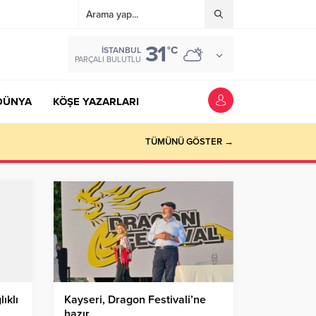
31
°C
İSTANBUL
PARÇALI BULUTLU
DÜNYA
KÖŞE YAZARLARI
TÜMÜNÜ GÖSTER →
lıklı
Kayseri, Dragon Festivali’ne
hazır