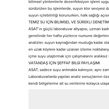
bilimsel yöntemlerle dezenfeksiyon işlemi uygu
sürdürülen bu işlemlerde, suyun klor seviyesi da
suyun içilebilirliği korunurken, halk sağlığı açı
TEMİZ SU İÇİN BİLİMSEL VE SÜREKLİ DENETİM
ASAT’ın güçlü laboratuvar altyapısı, uzman kad
genelinde her hafta yüzlerce numune değerlendi
analizler, suyun kaynağından musluğa kadar ola
en uzak köylere kadar uzanan izleme noktalarıy
içme suyu ulaştırmak için çalışmalarını aralıksız
VATANDAŞ İÇİN ŞEFFAF BİLGİ PAYLAŞIMI
ASAT, sadece suyu arıtmakla kalmıyor; aynı zama
Laboratuvarlarda yapılan analiz sonuçlarının öze
kendi bölgelerine ait su verilerine kolayca ulaş