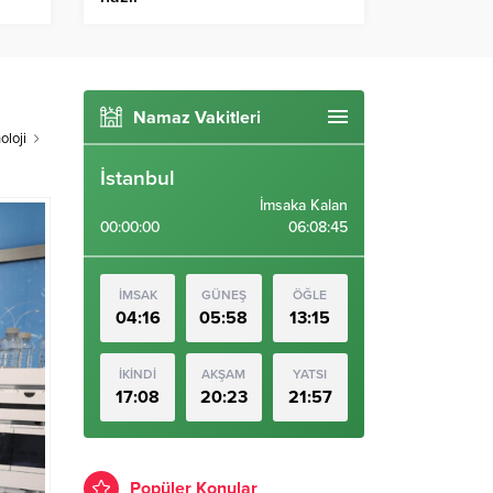
Namaz Vakitleri
oloji
İstanbul
İmsaka Kalan
00:00:00
06:08:44
İMSAK
GÜNEŞ
ÖĞLE
04:16
05:58
13:15
İKİNDİ
AKŞAM
YATSI
17:08
20:23
21:57
Popüler Konular