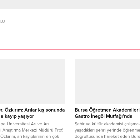
OLU
Dr. Özkırım: Arılar kış sonunda
Bursa Öğretmen Akademileri
la kayıp yaşıyor
Gastro İnegöl Mutfağı’nda
pe Üniversitesi Arı ve Arı
Şehir ve kültür akademisi çalışmal
i Araştırma Merkezi Müdürü Prof.
yaşadıkları şehri yerinde öğrenm
 Özkırım, arı kayıplarının en çok
doğrultusunda hareket eden Bur