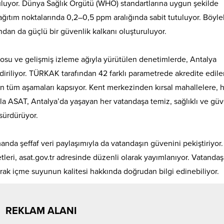
luyor. Dünya Sağlık Örgütü (WHO) standartlarına uygun şekilde
ğıtım noktalarında 0,2–0,5 ppm aralığında sabit tutuluyor. Böylel
sından da güçlü bir güvenlik kalkanı oluşturuluyor.
rosu ve gelişmiş izleme ağıyla yürütülen denetimlerde, Antalya
riliyor. TÜRKAK tarafından 42 farklı parametrede akredite edile
n tüm aşamaları kapsıyor. Kent merkezinden kırsal mahallelere, h
la ASAT, Antalya’da yaşayan her vatandaşa temiz, sağlıklı ve güv
 sürdürüyor.
nda şeffaf veri paylaşımıyla da vatandaşın güvenini pekiştiriyor.
tleri, asat.gov.tr adresinde düzenli olarak yayımlanıyor. Vatandaşl
arak içme suyunun kalitesi hakkında doğrudan bilgi edinebiliyor.
REKLAM ALANI