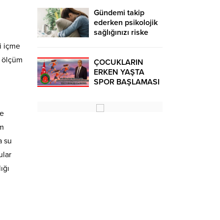
Gündemi takip
ederken psikolojik
sağlığınızı riske
atmayın!
li içme
l ölçüm
ÇOCUKLARIN
ERKEN YAŞTA
SPOR BAŞLAMASI
ÇEŞİTLİ
TEHLİKELERDEN
UZAK TUTUMUŞ
te
OLACAKTIR
im
a su
ular
ığı