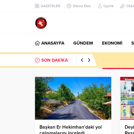
GAZETELER
Sitene Ekle
Üyelik
YAZ
ANASAYFA
GÜNDEM
EKONOMİ
S
SON DAKİKA
Başkan Nihat Öz
Başkan Er Hekimhan’daki yol
Deyi
çalışmalarını inceledi
Resm