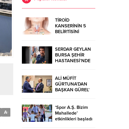
TİROİD
KANSERİNİN 5
BELİRTİSİNİ
ÖNSEMSEYİN
SERDAR GEYLAN
BURSA ŞEHİR
HASTANESİ’NDE
MUCİZELERE İMZA
ATIYOR
ALİ MÜFİT
GÜRTUNA’DAN
BAŞKAN GÜREL’
KUTLAMA
ZİYARETİ
‘Spor A.Ş. Bizim
A
-
Mahallede’
etkinlikleri başladı