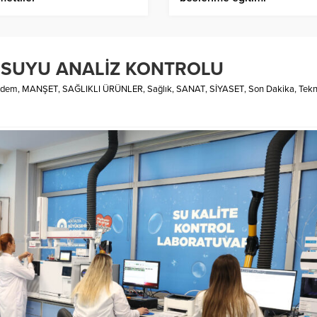
E SUYU ANALİZ KONTROLU
ndem
,
MANŞET
,
SAĞLIKLI ÜRÜNLER
,
Sağlık
,
SANAT
,
SİYASET
,
Son Dakika
,
Tekn