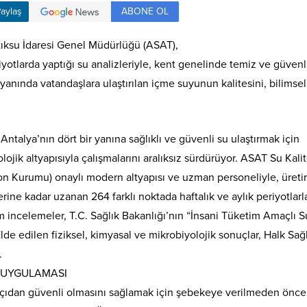
ABONE OL
aylaş
tıksu İdaresi Genel Müdürlüğü (ASAT),
riyotlarda yaptığı su analizleriyle, kent genelinde temiz ve güven
yanında vatandaşlara ulaştırılan içme suyunun kalitesini, bilimse
alya’nın dört bir yanına sağlıklı ve güvenli su ulaştırmak için
ojik altyapısıyla çalışmalarını aralıksız sürdürüyor. ASAT Su Kali
on Kurumu) onaylı modern altyapısı ve uzman personeliyle, üret
rine kadar uzanan 264 farklı noktada haftalık ve aylık periyotlarl
m incelemeler, T.C. Sağlık Bakanlığı’nın “İnsani Tüketim Amaçlı S
lde edilen fiziksel, kimyasal ve mikrobiyolojik sonuçlar, Halk Sağl
.
 UYGULAMASI
açıdan güvenli olmasını sağlamak için şebekeye verilmeden önce