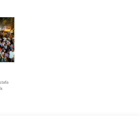
uluştu.
ro
n
rünü
n
rı ve
ri...
tafa
rk
iyle
iye’nin
la elde
si’nin
dan
şkanı