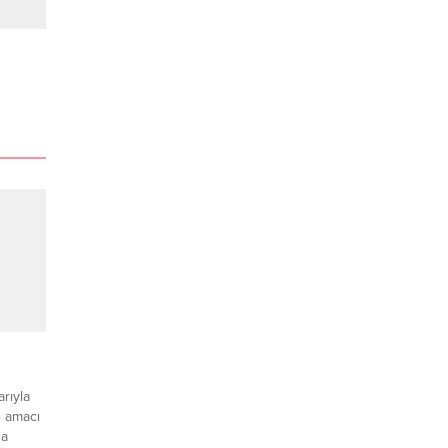
arıyla
e amacı
sa