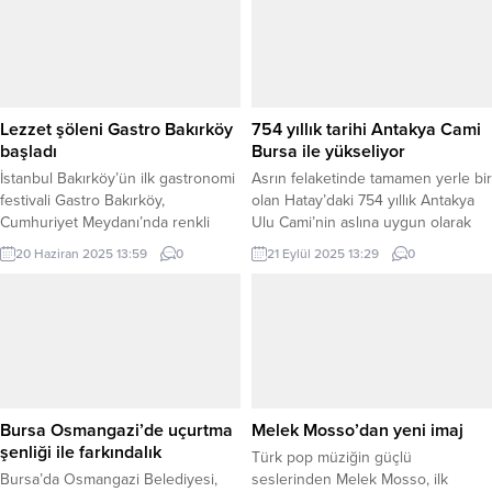
Lezzet şöleni Gastro Bakırköy
754 yıllık tarihi Antakya Cami
başladı
Bursa ile yükseliyor
İstanbul Bakırköy’ün ilk gastronomi
Asrın felaketinde tamamen yerle bir
festivali Gastro Bakırköy,
olan Hatay’daki 754 yıllık Antakya
Cumhuriyet Meydanı’nda renkli
Ulu Cami’nin aslına uygun olarak
görüntülerle başladı. İSTANBUL
yeniden ayağa kaldırılması için
20 Haziran 2025 13:59
0
21 Eylül 2025 13:29
0
(İGFA) – İstanbul’da festivalin
çalışmalarını tüm hızıyla sürdüren
açılışını, Bakırköy Belediye Başkanı
Bursa Büyükşehir Belediyesi,
Doç. Dr. Ayşegül Ovalıoğlu ve ünlü
cami’nin harim (ana cami) ve minare
gastronomi yazarı Sahrap Soysal,
bölümlerindeki imalatların 26
birlikte Adana usulü kısır yaparak
Haziran 2026 tarihinde
gerçekleştirdi. İstanbul Bakırköy
tamamlayarak Cuma namazıyla
Belediyesi’nin ev sahipliğinde bu
ibadete açılmasını planlıyor. BURSA
yıl ilk kez düzenlenen Gastro
(İGFA) –Türkiye’yi yasa boğan
Bursa Osmangazi’de uçurtma
Melek Mosso’dan yeni imaj
Bakırköy Festivali...
Kahramanmaraş...
şenliği ile farkındalık
Türk pop müziğin güçlü
Bursa’da Osmangazi Belediyesi,
seslerinden Melek Mosso, ilk