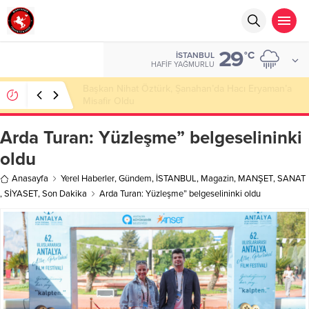
29
°C
İSTANBUL
HAFIF YAĞMURLU
Başkan Nihat Öztürk, Şanahan’da Hacı Eryaman’a
Misafir Oldu
Arda Turan: Yüzleşme” belgeselininki
oldu
Anasayfa
Yerel Haberler
,
Gündem
,
İSTANBUL
,
Magazin
,
MANŞET
,
SANAT
,
SİYASET
,
Son Dakika
Arda Turan: Yüzleşme” belgeselininki oldu