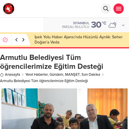
30
°C
İSTANBUL
PARÇALI BULUTLU
İpek Yolu Haber Ajansı’nda Hüzünlü Ayrılık: Seher
Doğan’a Veda
Armutlu Belediyesi Tüm
öğrencilerimize Eğitim Desteği
Anasayfa
Yerel Haberler
,
Gündem
,
MANŞET
,
Son Dakika
Armutlu Belediyesi Tüm öğrencilerimize Eğitim Desteği