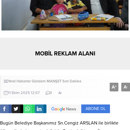
MOBİL REKLAM ALANI
Yerel Haberler
Gündem
MANŞET
Son Dakika
A
A
+
-
11 Ekim 2025 12:57
0
ABONE OL
Bugün Belediye Başkanımız Sn.Cengiz ARSLAN ile birlikte