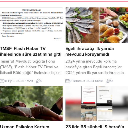
TMSF, Flash Haber TV
Egeli ihracatçı ilk yarıda
ihalesinde süre uzatımına gitti
mevcudu koruyamadı
Tasarruf Mevduatı Sigorta Fonu
2024 yılına mevcudu koruma
(TMSF), “Flash Haber TV Ticari ve
hedefiyle giren Egeli ihracatçılar,
İktisadi Bütünlüğü” ihalesine ilişkin
2024 yılının ilk yarısında ihracatta
takvimin uzatıldığını duyurdu.
yüzde 5’lik gerilemeye engel
18 Eylül 2025 17:29
0
9 Temmuz 2024 06:41
0
Bugünkü Resmi Gazete’de
olamadı ve ihracatta 20 milyar 912
yayımlanan ilana göre, ihale süreci
milyon dolardan 19 milyar 783
yeni tarihlerle güncellendi.
milyon dolara geriledi. İZMİR (İGFA)
ANKARA (İGFA) – TMSF Satış
– 2023 yılının Ocak-Haziran
Komisyonu Başkanlığı, 12 Ağustos
döneminde 20 milyar 912 milyon
2025 tarihli Resmi Gazete’de ilan
dolar dış satıma imza atan Egeli
edilen Flash Haber TV ihale
ihracatçılar, 2024...
takviminde değişiklik yaptı....
Uzman Psikolog Kartum,
23 ilde 68 şüpheli ‘Siberağ’a