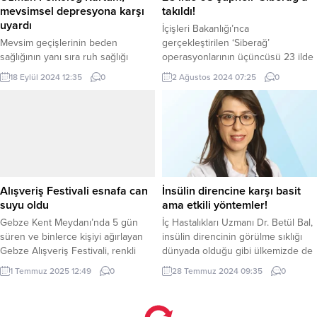
mevsimsel depresyona karşı
takıldı!
uyardı
İçişleri Bakanlığı’nca
Mevsim geçişlerinin beden
gerçekleştirilen ‘Siberağ’
sağlığının yanı sıra ruh sağlığı
operasyonlarının üçüncüsü 23 ilde
üzerinde de etkileri bulunuyor.
düzenlendi. Siber suçlardan arama
18 Eylül 2024 12:35
0
2 Ağustos 2024 07:25
0
Uzmanlar, mevsimsel depresyona
kaydı bulunan 68 şüpheli yakalandı.
karşı vatandaşları uyarıyor. BURSA
ANKARA (İGFA) – 23 ilde “Nitelikli
(İGFA) – Mevsimsel depresyon,
Dolandırıcılık, Nitelikli Hırsızlık,
birçok kişinin karşılaştığı fakat
Çevrimiçi Çocuk Müstehcenliği ve
farkında olmadığı sağlık
Tacizi, Futbol ve Diğer Spor
sorunlarından biri olarak son
Müsabakalarında Bahis ve Şans
yıllarda gündeme gelen önemli
Oyunları Düzenlenmesi Hakkında
konulardan biri olarak gündemdeki
Kanuna Muhalefet (7258 sayılı)”
Alışveriş Festivali esnafa can
İnsülin direncine karşı basit
yerini kullanıyor. Mevsim
suçlarına yönelik düzenlenen
suyu oldu
ama etkili yöntemler!
geçişlerinin beden sağlığı kadar
“SİBERAĞ-3”...
Gebze Kent Meydanı’nda 5 gün
İç Hastalıkları Uzmanı Dr. Betül Bal,
ruh...
süren ve binlerce kişiyi ağırlayan
insülin direncinin görülme sıklığı
Gebze Alışveriş Festivali, renkli
dünyada olduğu gibi ülkemizde de
etkinlikler ve indirimli alışveriş
son yıllarda hızlı artış gösterdiğine
1 Temmuz 2025 12:49
0
28 Temmuz 2024 09:35
0
fırsatlarıyla dolu dolu geçti KOCAELİ
dikkati çekerek, insülin direncini
(İGFA) – Kocaeli Büyükşehir
dengede tutmanın etkili yollarını
Belediyesi tarafından
anlattı. İSTANBUL (İGFA) – Kendinizi