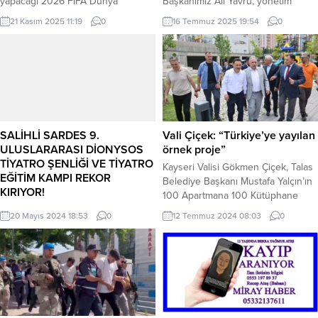
yapacağı 2026 FIFA Dünya
Başkanımız Ali Yavru, yönetim
Kupası’na Avrupa’dan katılacak son
kurulumuz, Sportif Direktörümüz
21 Kasım 2025 11:19
0
16 Temmuz 2025 19:54
0
takımların belli olacağı Avrupa
Faruk Yiğit ve Teknik Direktörümüz
Elemeleri Play-Off Turu’nun kura
Algun Erdem’in katılımıyla sezon
çekimi yapıldı. İsviçre’nin Zürih
öncesi kahvaltı organizasyonu
kentindeki FIFA merkezinde
gerçekleştirdik.
düzenlenen törende, öncelikle
kıtalararası play-off kuraları
çekilirken; ardından A Millî
Takımımızın da yer aldığı Avrupa
SALİHLİ SARDES 9.
Vali Çiçek: “Türkiye’ye yayılan
Elemeleri’nin play-off turu...
ULUSLARARASI DİONYSOS
örnek proje”
TİYATRO ŞENLİĞİ VE TİYATRO
Kayseri Valisi Gökmen Çiçek, Talas
EĞİTİM KAMPI REKOR
Belediye Başkanı Mustafa Yalçın’ın
KIRIYOR!
100 Apartmana 100 Kütüphane
Tiyatro sanatının doğduğu, tiyatro
uygulamasının tüm Türkiye’ye
20 Mayıs 2024 18:53
0
12 Temmuz 2024 08:03
0
kelimesinin ilk kez kullanıldığı;
yayılan örnek bir proje olduğunu
tiyatro binalarının ilk yapıldığı şehir;
söyledi. KAYSERİ (İGFA) -Talas
Lidya Krallığının başkenti de olmuş
Boyçelik ERVA Spor Kulübü
olan Salihli ilçesi Sardes Antik
açılışında konuşan Vali Çiçek,
Kentinde, “tiyatro Sanatçıları”
Başkan Yalçın’ın projelerini takdirle
arasında birlik beraberlik,
karşıladığını ifade ederek, “Projeyi
dayanışma örneği olarak
çok önemsiyorum ve bu projenin