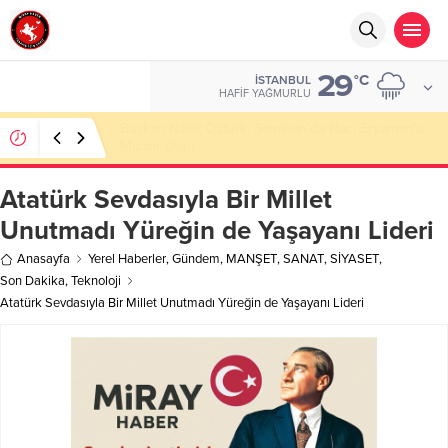
29
°C
İSTANBUL
HAFIF YAĞMURLU
Başkan Nihat Öztürk, Şanahan’da Hacı Eryaman’a
Misafir Oldu
Atatürk Sevdasıyla Bir Millet
Unutmadı Yüreğin de Yaşayanı Lideri
Anasayfa
Yerel Haberler
,
Gündem
,
MANŞET
,
SANAT
,
SİYASET
,
Son Dakika
,
Teknoloji
Atatürk Sevdasıyla Bir Millet Unutmadı Yüreğin de Yaşayanı Lideri