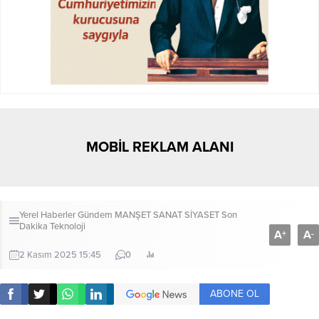
MOBİL REKLAM ALANI
Yerel Haberler
Gündem
MANŞET
SANAT
SİYASET
Son
Dakika
Teknoloji
A
A
+
-
2 Kasım 2025 15:45
0
ABONE OL