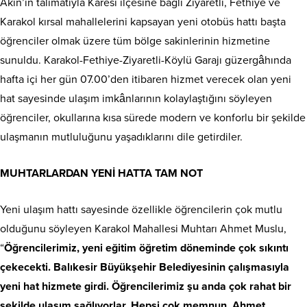
Akın’ın talimatıyla Karesi ilçesine bağlı Ziyaretli, Fethiye ve
Karakol kırsal mahallelerini kapsayan yeni otobüs hattı başta
öğrenciler olmak üzere tüm bölge sakinlerinin hizmetine
sunuldu. Karakol-Fethiye-Ziyaretli-Köylü Garajı güzergâhında
hafta içi her gün 07.00’den itibaren hizmet verecek olan yeni
hat sayesinde ulaşım imkânlarının kolaylaştığını söyleyen
öğrenciler, okullarına kısa sürede modern ve konforlu bir şekilde
ulaşmanın mutluluğunu yaşadıklarını dile getirdiler.
MUHTARLARDAN YENİ HATTA TAM NOT
Yeni ulaşım hattı sayesinde özellikle öğrencilerin çok mutlu
olduğunu söyleyen Karakol Mahallesi Muhtarı Ahmet Muslu,
“
Öğrencilerimiz, yeni eğitim öğretim döneminde çok sıkıntı
çekecekti. Balıkesir Büyükşehir Belediyesinin çalışmasıyla
yeni hat hizmete girdi. Öğrencilerimiz şu anda çok rahat bir
şekilde ulaşım sağlıyorlar. Hepsi çok memnun. Ahmet