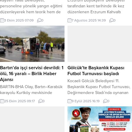
Kayseri Talas Belediyesi,
Erzurum Büyükşehir Belediyesi
personeline yönelik yangın eğitimi
tarafından kent tarihinde ilk kez
düzenleyerek hem teorik hem de
düzenlenen Erzurum Kahvaltı
pratik bilgilerle afetlere karşı bilinç
Festivali yoğun ilgi gördü.
3 Ekim 2025 07:09
0
7 Ağustos 2025 14:39
0
ve hazırlığı artırdı. KAYSERİ (İGFA) –
ERZURUM (İGFA) – Havuzbaşı’nda
Kayseri Talas Belediye Meclis
düzenlenen festivalde toplam 55
Salonu’nda gerçekleştirilen
yöresel ürün vatandaşların
eğitimde yangınların çıkış
beğenisine sunuldu. Festivalin
nedenleri, alınacak tedbirler ve
açılışında konuşan Erzurum
doğru müdahale yöntemleri
Büyükşehir Belediyesi Genel
konusunda detaylı bilgiler verildi.
Sekreteri Zafer Aynalı
Eğitimin ardındann belediye
“Erzurum’umuz kadim bir şehir…
Bartın’da işçi servisi devrildi: 1
Gölcük’te Başkanlık Kupası
meydanında kurulan özel araçla...
Binlerce yıl birçok medeniyete,
ölü, 16 yaralı – Birlik Haber
Futbol Turnuvası başladı
tarihe ve kültüre ev...
Ajansı
Kocaeli Gölcük Belediyesi 11.
BARTIN-BHA Olay, Bartın–Karabük
Başkanlık Kupası Futbol Turnuvası,
karayolu Kurtköy mevkisinde
Değirmendere Stadı’nda oynanan
meydana geldi. Organize sanayi
maçla başladı. KOCAELİ (İGFA) – Bu
25 Ekim 2025 09:17
0
9 Eylül 2025 16:19
0
bölgesine işçi taşıyan midibüs,
yıl da büyük heyecana sahne
sürücüsünün direksiyon
olacak Gölcük Belediyesi 11.
hakimiyetini kaybetmesi sonucu
Başkanlık Kupası Futbol Turnuvası,
yoldan çıkarak devrildi. İhbar
Hisareynspor ile Harb-İş Spor
üzerine bölgeye sağlık, jandarma
arasında oynanan karşılaşma ile