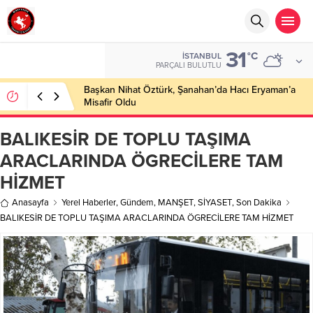
31
°C
İSTANBUL
PARÇALI BULUTLU
Başkan Nihat Öztürk, Şanahan’da Hacı Eryaman’a
Misafir Oldu
BALIKESİR DE TOPLU TAŞIMA
ARACLARINDA ÖGRECİLERE TAM
HİZMET
Anasayfa
Yerel Haberler
,
Gündem
,
MANŞET
,
SİYASET
,
Son Dakika
BALIKESİR DE TOPLU TAŞIMA ARACLARINDA ÖGRECİLERE TAM HİZMET