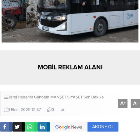
MOBİL REKLAM ALANI
Yerel Haberler
Gündem
MANŞET
SİYASET
Son Dakika
A
A
+
-
1 Ekim 2025 12:37
0
ABONE OL