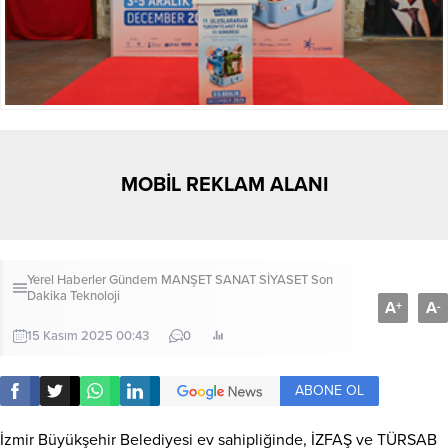
MOBİL REKLAM ALANI
Yerel Haberler
Gündem
MANŞET
SANAT
SİYASET
Son
Dakika
Teknoloji
A
A
+
-
15 Kasım 2025 00:43
0
ABONE OL
İzmir Büyükşehir Belediyesi ev sahipliğinde, İZFAŞ ve TÜRSAB