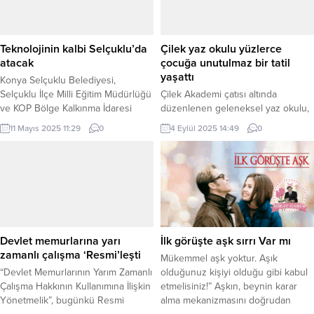
Teknolojinin kalbi Selçuklu’da
Çilek yaz okulu yüzlerce
atacak
çocuğa unutulmaz bir tatil
yaşattı
Konya Selçuklu Belediyesi,
Selçuklu İlçe Milli Eğitim Müdürlüğü
Çilek Akademi çatısı altında
ve KOP Bölge Kalkınma İdaresi
düzenlenen geleneksel yaz okulu,
Başkanlığı iş birliğiyle düzenlenen
eğitim ve eğlenceyi bir araya
11 Mayıs 2025 11:29
0
4 Eylül 2025 14:49
0
TEKNO-SEL 2025 Teknoloji ve
getirdi. BURSA (İGFA) – Çilek,
Robot Yarışması 13 Mayıs Salı günü
çalışanlarının çocuklarının yaz
başlıyor. KONYA (İGFA) –
tatillerini verimli ve eğlenceli
Konya Selçuklu Belediyesi,
geçirmelerini sağlamak amacıyla
Selçuklu İlçe Milli Eğitim Müdürlüğü
2015 yılından bu yana Çilek
ve KOP Bölge Kalkınma İdaresi
Akademi çatısı altında Yaz Okulu
Başkanlığı iş birliğiyle düzenlenen
etkinlikleri düzenliyor. Bugüne
TEKNO-SEL 2025 yarışmasına...
kadar 1000’i aşkın çocuğa ulaşan
Devlet memurlarına yarı
İlk görüşte aşk sırrı Var mı
etkinlikler çocukların fiziksel ve...
zamanlı çalışma ‘Resmi’leşti
Mükemmel aşk yoktur. Aşık
“Devlet Memurlarının Yarım Zamanlı
olduğunuz kişiyi olduğu gibi kabul
Çalışma Hakkının Kullanımına İlişkin
etmelisiniz!” Aşkın, beynin karar
Yönetmelik”, bugünkü Resmi
alma mekanizmasını doğrudan