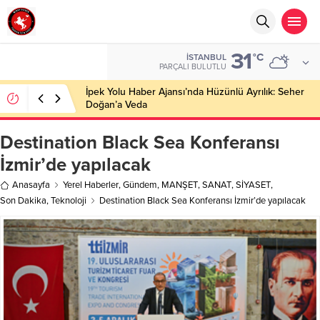
31
°C
İSTANBUL
PARÇALI BULUTLU
İpek Yolu Haber Ajansı’nda Hüzünlü Ayrılık: Seher
Doğan’a Veda
Destination Black Sea Konferansı
İzmir’de yapılacak
Anasayfa
Yerel Haberler
,
Gündem
,
MANŞET
,
SANAT
,
SİYASET
,
Son Dakika
,
Teknoloji
Destination Black Sea Konferansı İzmir’de yapılacak