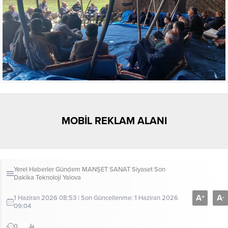
MOBİL REKLAM ALANI
Yerel Haberler
Gündem
MANŞET
SANAT
Siyaset
Son
Dakika
Teknoloji
Yalova
A
A
+
-
1 Haziran 2026 08:53 | Son Güncellenme: 1 Haziran 2026
09:04
0