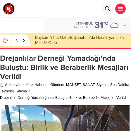
31
°C
İSTANBUL
AZ BULUTLU
Başkan Nihat Öztürk, Şanahan’da Hacı Eryaman’a
Misafir Oldu
Drejanlılar Derneği Yamadağı’nda
Buluştu: Birlik ve Beraberlik Mesajları
Verildi
Anasayfa
Yerel Haberler
,
Gündem
,
MANŞET
,
SANAT
,
Siyaset
,
Son Dakika
,
Teknoloji
,
Yalova
Drejanlılar Derneği Yamadağı’nda Buluştu: Birlik ve Beraberlik Mesajları Verildi