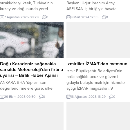
sıcaklıklar yüksek, Türkiye’nin
Başkanı Uğur İbrahim Altay,
kuzey ve doğusunda yerel
ASELSAN iş birliğiyle hayata
sağanak bekleniyor. Marmara ve
geçirecekleri Konya’nın 2030 Akıllı
7 Ağustos 2025 08:29
0
9 Mart 2024 12:55
0
Ege’de kuvvetli rüzgar ve kısa
Şehirler vizyonunu ortaya koyan
süreli fırtına uyarısı yapıldı.
projeleri kamuoyuyla paylaştı.
ANKARA (İGFA) – Meteoroloji Genel
KONYA (İGFA) – Konya Büyükşehir
Müdürlüğü 07 Ağustos Perşembe
Belediyesi ve ASELSAN iş birliğiyle
gününe ilişkin hava tahmin
Konya’nın 2030 Akıllı Şehirler
raporunu yayımladı. Meteoroloji
Vizyonunu ortaya koyan “Konya
Genel Müdürlüğü tarafından
Akıllı Şehir Stratejisi ve Yol Haritası
yapılan tahminlere göre, yurdun
Tanıtım Programı” düzenlendi.
Doğu Karadeniz sağanakla
İzmirliler İZMAR’dan memnun
kuzey ve doğu...
Selçuklu Kongre...
sarsıldı: Meteoroloji’den fırtına
İzmir Büyükşehir Belediyesi’nin
uyarısı – Birlik Haber Ajansı
halkı sağlıklı, ucuz ve güvenli
ANKARA-BHA Yapılan son
gıdayla buluşturmak için hizmete
değerlendirmelere göre; ülke
açtığı İZMAR mağazaları, 9
genelinde hava parçalı ve çok
şubesiyle hizmet vermeye devam
29 Ekim 2025 09:50
0
16 Ağustos 2025 16:29
0
bulutlu olacak. İç Anadolu’nun
ediyor. Fiyat politikasından ürün
güney ve doğusu, Karadeniz, Doğu
kalitesine İzmirlilerden tam not alan
Anadolu (Hakkari hariç) ile Afyon’un
İZMAR mağazaları için yurttaşlar “10
güneyi, Adana’nın kuzey ve
numara 5 yıldız” diyor. İZMİR (İGFA)
doğusu, Osmaniye, Hatay,
– İzmir Büyükşehir Belediye
Kahramanmaraş, Isparta, Diyarbakır,
Başkanı Dr. Cemil Tugay’ın kaliteli