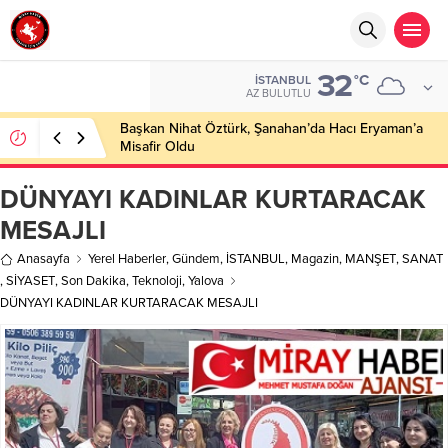
32
°C
İSTANBUL
AZ BULUTLU
Başkan Nihat Öztürk, Şanahan’da Hacı Eryaman’a
Misafir Oldu
DÜNYAYI KADINLAR KURTARACAK
MESAJLI
Anasayfa
Yerel Haberler
,
Gündem
,
İSTANBUL
,
Magazin
,
MANŞET
,
SANAT
,
SİYASET
,
Son Dakika
,
Teknoloji
,
Yalova
DÜNYAYI KADINLAR KURTARACAK MESAJLI