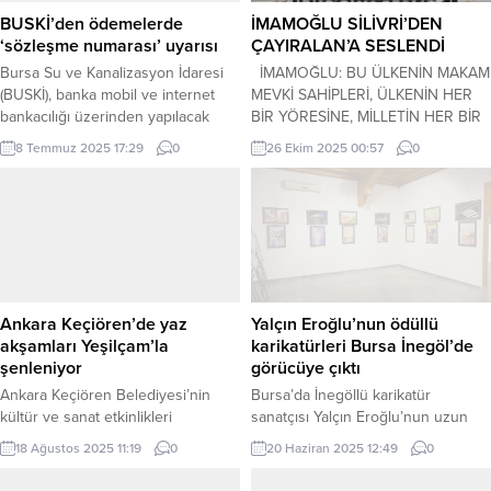
BUSKİ’den ödemelerde
İMAMOĞLU SİLİVRİ’DEN
‘sözleşme numarası’ uyarısı
ÇAYIRALAN’A SESLENDİ
Bursa Su ve Kanalizasyon İdaresi
İMAMOĞLU: BU ÜLKENİN MAKAM
(BUSKİ), banka mobil ve internet
MEVKİ SAHİPLERİ, ÜLKENİN HER
bankacılığı üzerinden yapılacak
BİR YÖRESİNE, MİLLETİN HER BİR
ödemelerde sözleşme numarasının
FERDİNE, ‘BİZDEN–ONLARDAN’
8 Temmuz 2025 17:29
0
26 Ekim 2025 00:57
0
kullanılması gerektiğini duyurdu.
DİYE AYIRMADAN HİZMET ETMEYE
BURSA (İGFA) – Bursa Büyükşehir
MECBURDUR ADLİYELERİNDE
Belediyesi iştiraki olan BUSKİ,
ADALET DAĞITILDIĞINA
sistemsel altyapı ve iyileştirme
İNANILMAYAN BİR ÜLKEDE HUZUR
çalışmaları kapsamında tahsilat
OLMAZ MİLLETİMİZ SANDIKTA EN
işlemlerinde yeni bir düzenlemeye
DOĞRUSUNU YAPACAK VE
gitti. Kurumdan SMS yoluyla yapılan
YAŞAMAKTA OLDUĞUMUZ KRİZİ
açıklamada, banka mobil ve internet
KÖKÜNDEN ÇÖZECEK Seçilmiş İBB
Ankara Keçiören’de yaz
Yalçın Eroğlu’nun ödüllü
bankacılığı...
Başkanı Ekrem İmamoğlu, Yozgat’a
akşamları Yeşilçam’la
karikatürleri Bursa İnegöl’de
bağlı Çayıralan’ın önceki dönem...
şenleniyor
görücüye çıktı
Ankara Keçiören Belediyesi’nin
Bursa’da İnegöllü karikatür
kültür ve sanat etkinlikleri
sanatçısı Yalçın Eroğlu’nun uzun
kapsamında düzenlediği açık hava
yıllar boyunca büyük emeklerle
18 Ağustos 2025 11:19
0
20 Haziran 2025 12:49
0
sinema gösterimleri, ilçe sakinlerini
hazırladığı, çeşitli ulusal ve
nostaljik bir yolculuğa çıkarıyor.
uluslararası yarışmalarda dereceler