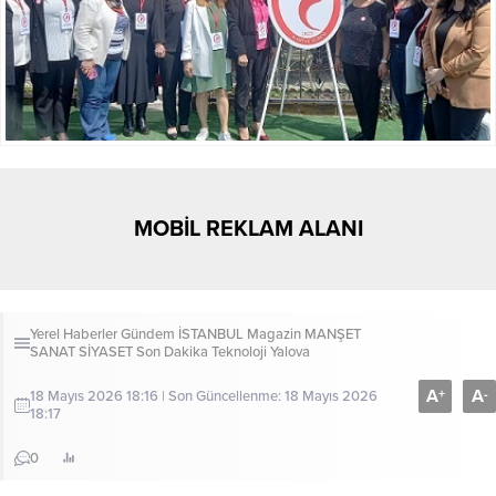
MOBİL REKLAM ALANI
Yerel Haberler
Gündem
İSTANBUL
Magazin
MANŞET
SANAT
SİYASET
Son Dakika
Teknoloji
Yalova
A
A
+
-
18 Mayıs 2026 18:16 | Son Güncellenme: 18 Mayıs 2026
18:17
0