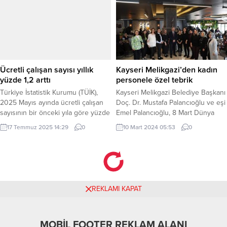
39 bin 600 TL nakit para ele
tasarımıyla büyük beğeni toplayan
geçirilirken, olayla ilgili 4 şüpheli
“Nefes” Bursa eğitim camiasında da
hakkında adli işlem başlatıldı.
ilgiyle karşılandı. BURSA (İGFA) –
Erdoğan DEMİR / EDİRNE (İGFA) –
Nuri Erbak Ortaokulu öğretmenleri
Edirne İl Jandarma Komutanlığı,
ve öğrencileri Bursa İlçe Müdürü
Keşan ilçesinde uyuşturucuyla
Mustafa Sevinç ve şube
mücadele kapsamında
müdürlerini ziyaret...
Ücretli çalışan sayısı yıllık
Kayseri Melikgazi’den kadın
gerçekleştirdiği operasyonda
yüzde 1,2 arttı
personele özel tebrik
önemli bir...
Türkiye İstatistik Kurumu (TÜİK),
Kayseri Melikgazi Belediye Başkanı
2025 Mayıs ayında ücretli çalışan
Doç. Dr. Mustafa Palancıoğlu ve eşi
sayısının bir önceki yıla göre yüzde
Emel Palancıoğlu, 8 Mart Dünya
1,2 artarak 15 milyon 883 bin 683
Kadınlar Günü’nde belediyenin
17 Temmuz 2025 14:29
0
10 Mart 2024 05:53
0
kişiye ulaştığını duyurdu. Ancak
farklı birimlerinde çalışan kadın
aylık bazda değişim gözlenmedi.
personeli ile bir araya gelerek
ANKARA (İGFA) – TÜİK verileri,
günlerini tebrik etti. Mehmet UZEL
inşaat ve ticaret-hizmet
(KAYSERİ İGFA) Tüm kadınların 8
sektörlerinin istihdama olumlu katkı
Mart Dünya Kadınlar Günü’nü
sağladığını, sanayi sektöründe ise
kutlayarak konuşmasına başlayan
REKLAMI KAPAT
daralmanın devam ettiğini ortaya...
Kayseri Melikgazi Belediye Başkanı
Doç. Dr....
MOBİL FOOTER REKLAM ALANI