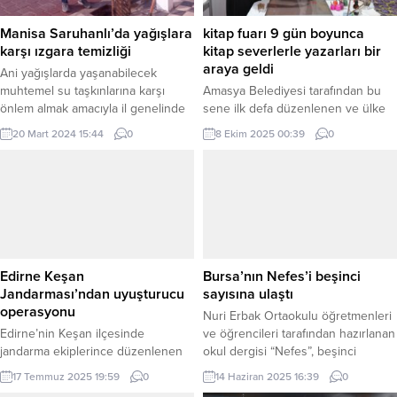
Manisa Saruhanlı’da yağışlara
kitap fuarı 9 gün boyunca
karşı ızgara temizliği
kitap severlerle yazarları bir
araya geldi
Ani yağışlarda yaşanabilecek
muhtemel su taşkınlarına karşı
Amasya Belediyesi tarafından bu
önlem almak amacıyla il genelinde
sene ilk defa düzenlenen ve ülke
çalışmalarını sürdüren MASKİ Genel
çapından birçok yayınevi ve değerli
20 Mart 2024 15:44
0
8 Ekim 2025 00:39
0
Müdürlüğü, Saruhanlı ilçesine bağlı
yazarları bir araya getiren dev kitap
Cengiz Topel ve İstasyon
fuarı sona erdi. Amasya Belediyesi
mahallelerinde bulunan
tarafından bu yıl ilki düzenlenen
yağmursuyu ızgaralarında temizlik
kitap fuarı 9 gün boyunca kitap
çalışması gerçekleştirdi. MANİSA
severlerle yazarları bir araya
(İGFA) – Manisa Su ve Kanalizasyon
getirdi. 27 Eylül-5 Ekim tarihleri
İdaresi (MASKİ) Genel Müdürlüğü, il
arasında İstasyon Mahallesi’ndeki
genelinde ani ve yoğun
kapalı...
Edirne Keşan
Bursa’nın Nefes’i beşinci
yağışlardan kaynaklı
Jandarması’ndan uyuşturucu
sayısına ulaştı
yaşanabilecek...
operasyonu
Nuri Erbak Ortaokulu öğretmenleri
Edirne’nin Keşan ilçesinde
ve öğrencileri tarafından hazırlanan
jandarma ekiplerince düzenlenen
okul dergisi “Nefes”, beşinci
operasyonda 1 kilo 225 gram
sayısıyla okurlarıyla buluştu. Hem
17 Temmuz 2025 19:59
0
14 Haziran 2025 16:39
0
metamfetamin, hassas teraziler ve
içerik kalitesiyle hem de özgün