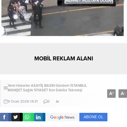
MOBİL REKLAM ALANI
Yerel Haberler
ASAYİŞ
BASIN
Gündem
İSTANBUL
MANŞET
Sağlık
SİYASET
Son Dakika
Teknoloji
A
A
+
-
9 Ocak 2026 14:31
0
ABONE OL