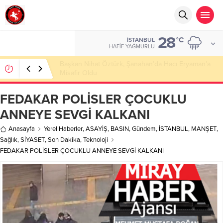
28
°C
İSTANBUL
HAFIF YAĞMURLU
Başkan Nihat Öztürk, Şanahan’da Hacı Eryaman’a
Misafir Oldu
FEDAKAR POLİSLER ÇOCUKLU
ANNEYE SEVGİ KALKANI
Anasayfa
Yerel Haberler
,
ASAYİŞ
,
BASIN
,
Gündem
,
İSTANBUL
,
MANŞET
,
Sağlık
,
SİYASET
,
Son Dakika
,
Teknoloji
FEDAKAR POLİSLER ÇOCUKLU ANNEYE SEVGİ KALKANI