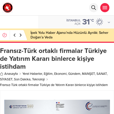
31
°C
İSTANBUL
AÇIK
İpek Yolu Haber Ajansı’nda Hüzünlü Ayrılık: Seher
Doğan’a Veda
Fransız-Türk ortaklı firmalar Türkiye
de Yatırım Kararı binlerce kişiye
istihdam
Anasayfa
Yerel Haberler
,
Eğitim
,
Ekonomi
,
Gündem
,
MANŞET
,
SANAT
,
SİYASET
,
Son Dakika
,
Teknoloji
Fransız-Türk ortaklı firmalar Türkiye de Yatırım Kararı binlerce kişiye istihdam