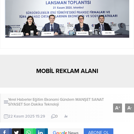
MOBİL REKLAM ALANI
Yerel Haberler
Eğitim
Ekonomi
Gündem
MANŞET
SANAT
SİYASET
Son Dakika
Teknoloji
A
A
+
-
22 Kasım 2025 15:29
0
ABONE OL