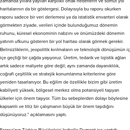
zamanda yıllara yayılan karşılıklı ortak hedeflerin ve somut yol
haritalarının da bir göstergesi. Dolayısıyla bu raporu okurken
raporu sadece bir veri derlemesi ya da istatistik envanteri olarak
görmekten ziyade, verileri içinde bulunduğumuz dönemin
ruhunu, küresel ekonominin nabzını ve önümüzdeki dönemin
yatırım ufkunu gösteren bir yol haritası olarak görmek gerekir.
Belirsizliklerin, jeopolitik kırılmaların ve teknolojik dönüşümün iç
içe geçtiği bir çağda yaşıyoruz. Üretim, tedarik ve lojistik ağları
artık sadece maliyete göre değil; aynı zamanda dayanıklılık,
coğrafi çeşitlilik ve stratejik konumlanma kriterlerine göre
yeniden tasarlanıyor. Bu eğilim de özellikle bizim gibi üretim
kabiliyeti yüksek, bölgesel merkez olma potansiyeli taşıyan
ülkeler için önem taşıyor. Tüm bu sebeplerden dolayı böylesine
kapsamlı ve titiz bir çalışmanın büyük bir önem taşıdığını
düşünüyoruz.” açıklamasını yaptı.