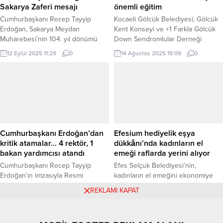
Orhangazi, Karacabey ve İnegöl’de
Sakarya Zaferi mesajı
önemli eğitim
ünlü şefleri vatandaşlarla
Cumhurbaşkanı Recep Tayyip
Kocaeli Gölcük Belediyesi, Gölcük
buluşturarak...
Erdoğan, Sakarya Meydan
Kent Konseyi ve +1 Farkla Gölcük
Muharebesi’nin 104. yıl dönümü
Down Sendromlular Derneği
dolayısıyla bir mesaj yayımladı.
işbirliğinde, ailelere yönelik,
12 Eylül 2025 11:29
0
14 Ağustos 2025 19:09
0
Sakarya Zaferi’ni “Milli Mücadele’nin
“Güvenli Beden Güçlü Alan:
dönüm noktası” olarak nitelendiren
Mahremiyetin Temeli Ailedir” eğitimi
Erdoğan, kahraman ordunun
gerçekleştirildi. KOCAELİ (İGFA) –
direnişi ve Türk milletinin
Kocaeli Gölcük Belediyesi, Sanat
bağımsızlık iradesinin bu zaferle
Galeri’sinde aileler için önemli bir
dünyaya ilan edildiğini vurguladı.
eğitim gerçekleştirdi. Gölcük’te
ANKARA (İGFA) – Cumhurbaşkanı
down sendromlu bireylere ve
Recep Tayyip Erdoğan, 13 Eylül
ailelerine destek verme amacıyla
Cumhurbaşkanı Erdoğan’dan
Efesium hediyelik eşya
1921’de kazanılan Sakarya
Gölcük Belediyesi,...
kritik atamalar… 4 rektör, 1
dükkânı’nda kadınların el
Zaferi’nin...
bakan yardımcısı atandı
emeği raflarda yerini alıyor
Cumhurbaşkanı Recep Tayyip
Efes Selçuk Belediyesi’nin,
Erdoğan’ın imzasıyla Resmi
kadınların el emeğini ekonomiye
Gazete’de yayımlanan kararlarla,
kazandırmak amacıyla kurduğu
11 Temmuz 2025 09:39
0
27 Haziran 2025 12:09
0
REKLAMI KAPAT
Sağlık Bakanlığı ve üniversitelerde
Efesium Hediyelik Eşya Dükkânı,
önemli görev değişiklikleri ile yeni
her geçen gün artan ilgiyle
rektör atamaları yapıldı. Erdoğan, 1
büyümeye devam ediyor. İZMİR