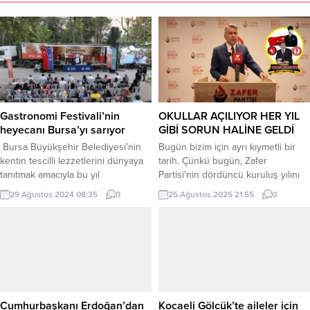
Gastronomi Festivali’nin
OKULLAR AÇILIYOR HER YIL
heyecanı Bursa’yı sarıyor
GİBİ SORUN HALİNE GELDİ
Bursa Büyükşehir Belediyesi’nin
Bugün bizim için ayrı kıymetli bir
kentin tescilli lezzetlerini dünyaya
tarih. Çünkü bugün, Zafer
tanıtmak amacıyla bu yıl
Partisi’nin dördüncü kuruluş yılını
3’üncüsünü düzenleyeceği
tamamlıyoruz. Yani Zafer Partisi
29 Ağustos 2024 08:35
0
25 Ağustos 2025 21:55
0
Gastronomi Festivali’ne geri sayım
artık 4 yaşında. Bundan tam 4 yıl
sürüyor. 13-14-15 Eylül tarihlerinde
önce, 26 Ağustos 2021 tarihinde
‘Damağımdaki Bursa’ temasıyla
kurulan Zafer Partisi, kurucu önderi
düzenlenecek festival öncesinde
Sayın Prof. Dr. Ümit Özdağ’ın genel
ilçe ilçe gezerek Bursa’nın eşsiz
başkanlığında geçen bu 4 yıllık
lezzetlerini tanıtan ‘Gastronomi Tırı’,
süre içerisinde, Türk siyasal...
bugüne kadar Osmangazi,
Mustafakemalpaşa, Nilüfer, Keles,
Cumhurbaşkanı Erdoğan’dan
Kocaeli Gölcük’te aileler için