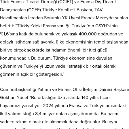
Türk-Fransız Ticaret Derneği (CCIFT) ve Fransa Dış Ticaret
Danışmanları (CCEF) Türkiye Komitesi Başkanı, TAV
Havalimanları İcradan Sorumlu YK Üyesi Franck Mereyde şunları
belirtti: “Türkiye’deki Fransa varlığı, Türkiye’nin GSYH’sinin
%1,6’sına katkıda bulunarak ve yaklaşık 400.000 doğrudan ve
dolaylı istihdam sağlayarak, ülke ekonomisinin temel taşlarından
biri ve birçok sektörde istihdamın önemli bir itici gücü
konumundadır. Bu durum, Türkiye ekonomisine duyulan
güvenin ve Türkiye’yi uzun vadeli stratejik bir ortak olarak
görmenin açık bir göstergesidir.”
Cumhurbaşkanlığı Yatırım ve Finans Ofisi İletişim Dairesi Başkanı
Gökhan Yücel “Bu ortaklığın özü aslında 140 yıllık ticari
hayatımızı yansıtıyor. 2024 yılında Fransa ve Türkiye arasındaki
ikili yatırım stoğu 8,4 milyar doları aşmış durumda. Bu hacmi
sadece rakam olarak ele almamak daha doğru olur. Bu aynı