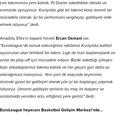
Lee takımımıza yeni katıldı, PJ Dozier sakatlıktan döndü ve
evimizde oynuyoruz. Kızılyıldız gibi bir takıma karşı önemli bir
mücadele olacak. İyi bir performans sergileyip, galibiyeti elde
etmek istiyoruz”
dedi.
Anadolu Efes’in başarılı forveti
Ercan Osmani
ise;
“Euroleague’de konuk edeceğimiz rakibimiz Kızılyıldız kaliteli
oyuncuları olan tehlikeli bir takım. Lige de hızlı başlamışlardı ve
onlar da play-off için mücadele ediyor. Bizde sakatlığı iyileşen
bazı arkadaşlarımız takıma katıldı ve her geçen gün daha iyi
olacağımıza inanıyoruz. Yeni yılın ilk maçında seyircimiz
önünde güzel bir galibiyet alarak yıla iyi bir başlangıç yapmak
istiyoruz. Umarım galibiyet serisine bu maç ile başlarız ve
sıralamada yeniden arzu ettiğimiz yere geliriz”
dedi.
EuroLeague heyecanı Basketbol Gelişim Merkezi’nde…