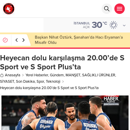
30
°C
İSTANBUL
AÇIK
Başkan Nihat Öztürk, Şanahan’da Hacı Eryaman’a
Misafir Oldu
Heyecan dolu karşılaşma 20.00’de S
Sport ve S Sport Plus’ta
Anasayfa
Yerel Haberler
,
Gündem
,
MANŞET
,
SAĞLIKLI ÜRÜNLER
,
SİYASET
,
Son Dakika
,
Spor
,
Teknoloji
Heyecan dolu karşılaşma 20.00’de S Sport ve S Sport Plus’ta