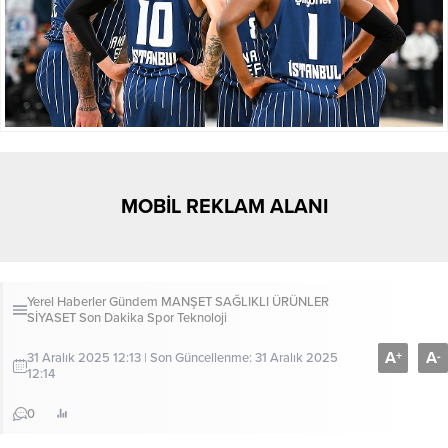
MOBİL REKLAM ALANI
Yerel Haberler
Gündem
MANŞET
SAĞLIKLI ÜRÜNLER
SİYASET
Son Dakika
Spor
Teknoloji
A
A
+
-
31 Aralık 2025 12:13 | Son Güncellenme: 31 Aralık 2025
12:14
0