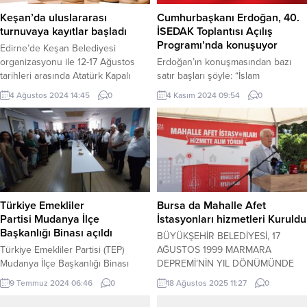
Keşan’da uluslararası
Cumhurbaşkanı Erdoğan, 40.
turnuvaya kayıtlar başladı
İSEDAK Toplantısı Açılış
Programı’nda konuşuyor
Edirne’de Keşan Belediyesi
organizasyonu ile 12-17 Ağustos
Erdoğan’ın konuşmasından bazı
tarihleri arasında Atatürk Kapalı
satır başları şöyle: “İslam
Spor Salonu’nda gerçekleştirilecek
dünyasının en önemli ekonomik ve
4 Ağustos 2024 14:45
0
4 Kasım 2024 09:54
0
satranç turnuvası için kayıtlar
ticari işbirliği platformu olan
başladı. Erdoğan DEMİR / EDİRNE
İSEDAK’ın 40’ıncı oturumu
(İGFA) – Keşan Belediyesi XIX.
münasebetiyle bir araya gelmiş
Uluslararası Açık Satranç
bulunuyoruz. Her birinize hoş
Turnuvası’nın kayıtlarının
geldiniz, safalar getirdiniz diyorum.
başladığını duyurdu. Türkiye
Burada alınacak kararların, çıkacak
satranç tarihinde önemli bir yere
sonuçların bütün İSEDAK üyesi
sahip olan Keşan Belediyesi XIX.
ülkeler için hayırlara vesile olmasını
Türkiye Emekliler
Bursa da Mahalle Afet
Uluslararası Açık Satranç Turnuva...
rabbimden niyaz ediyorum.”
Partisi Mudanya İlçe
İstasyonları hizmetleri Kuruldu
Ayrıntılar geliyor…
Başkanlığı Binası açıldı
BÜYÜKŞEHİR BELEDİYESİ, 17
Türkiye Emekliler Partisi (TEP)
AĞUSTOS 1999 MARMARA
Mudanya İlçe Başkanlığı Binası
DEPREMİ’NİN YIL DÖNÜMÜNDE
düzenlenen törenle açıldı. YOLCU
MAHALLE AFET İSTASYONLARI’NI
9 Temmuz 2024 06:46
0
18 Ağustos 2025 11:27
0
TV HABER / BURSA (İGFA) –
HİZMETE ALDI BAŞKAN BOZBEY,
Türkiye Emekliler Partisi (TEP )
“YIL SONUNA KADAR BU SAYIYI