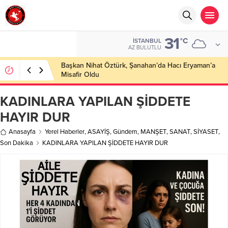
31
°C
İSTANBUL
AZ BULUTLU
Başkan Nihat Öztürk, Şanahan’da Hacı Eryaman’a
Misafir Oldu
KADINLARA YAPILAN ŞİDDETE
HAYIR DUR
Anasayfa
Yerel Haberler
,
ASAYİŞ
,
Gündem
,
MANŞET
,
SANAT
,
SİYASET
,
Son Dakika
KADINLARA YAPILAN ŞİDDETE HAYIR DUR