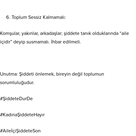
Toplum Sessiz Kalmamalı:
Komşular, yakınlar, arkadaşlar; şiddete tanık olduklarında “aile
içidir” deyip susmamalı. İhbar edilmeli.
Unutma: Şiddeti önlemek, bireyin değil toplumun
sorumluluğudur.
#ŞiddeteDurDe
#KadınaŞiddeteHayır
#AileİçiŞiddeteSon