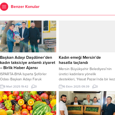
Benzer Konular
Başkan Adayı Daşdöner’den
Kadın emeği Mersin’de
kadın taksiciye anlamlı ziyaret
hasatla taçlandı
– Birlik Haber Ajansı
Mersin Büyükşehir Belediyesi’nin
ISPARTA-BHA Isparta Şoförler
üretici kadınlara yönelik
Odası Başkan Adayı Faruk
destekleri, ‘Hasat Pazarı’nda bir kez
Daşdöner, 8 Mart Dünya Kadınlar
daha hayat buldu. MERSİN (İGFA) –
8 Mart 2025 19:42
0
16 Ekim 2025 09:39
0
Günü dolayısıyla kadın şoför
Mersin’de üretici kadınların el
esnafını unutmadı. Daşdöner, kadın
emeğiyle hazırladığı yöresel ve
taksi şoförlerini ziyaret ederek
doğal ürünler, Kadın ve Aile
onların özel gününü kutladı ve
Hizmetleri Dairesi Başkanlığı
karanfil takdim etti. Başkan Adayı
tarafından Galatasaray Meydanı’nda