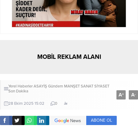
MOBİL REKLAM ALANI
Yerel Haberler
ASAYİŞ
Gündem
MANŞET
SANAT
SİYASET
Son Dakika
A
A
+
-
28 Ekim 2025 15:02
0
ABONE OL