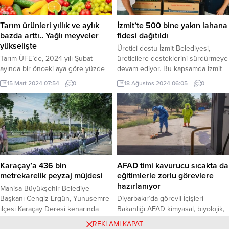
Faruk Daşdöner, kadın esnafların
kurulan stantlarda Mersinlilerle
toplumdaki ve ekonomideki yerinin
buluşuyor. 19 Ekim Pazar gününe
önemine vurgu yaparak, “Ahilik
kadar açık olacak olan pazarda,
Tarım ürünleri yıllık ve aylık
İzmit’te 500 bine yakın lahana
kültürünün vazgeçilmezi olan ve...
farklı ilçelerden...
bazda arttı.. Yağlı meyveler
fidesi dağıtıldı
yükselişte
Üretici dostu İzmit Belediyesi,
Tarım-ÜFE’de, 2024 yılı Şubat
üreticilere desteklerini sürdürmeye
ayında bir önceki aya göre yüzde
devam ediyor. Bu kapsamda İzmit
7,18 artış, bir önceki yılın Aralık
Belediyesi, kentin çeşitli
15 Mart 2024 07:54
0
18 Ağustos 2024 06:05
0
ayına göre yüzde 11,30 artış, bir
noktalarında İstanbul Büyükşehir
önceki yılın aynı ayına göre yüzde
Belediyesinden hibe olarak alınan
58,29 artış ve 12 aylık ortalamalara
480 bin lahana fidesi vatandaşlara
göre yüzde 60,28 artış gerçekleşti.
dağıttı KOCAELİ (İGFA) – Üretici
ANKARA (İGFA) – TÜİK, Tarım
dostu İzmit Belediyesi, üreticilere
Ürünleri Üretici Fiyat Endeksi
desteklerini sürdürmeye devam
(Tarım-ÜFE) ‘ne...
ediyor. Bu kapsamda İzmit
Belediyesi, kentin çeşitli
Karaçay’a 436 bin
AFAD timi kavurucu sıcakta da
noktalarında İstanbul Büyükşehir
metrekarelik peyzaj müjdesi
eğitimlerle zorlu görevlere
Belediyesinden...
hazırlanıyor
Manisa Büyükşehir Belediye
Başkanı Cengiz Ergün, Yunusemre
Diyarbakır’da görevli İçişleri
ilçesi Karaçay Deresi kenarında
Bakanlığı AFAD kimyasal, biyolojik,
projelendirilen ve 1. etabı
radyolojik ve nükleer tehditler keşif
4 Mart 2024 14:13
0
17 Ağustos 2024 16:15
0
REKLAMI KAPAT