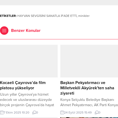
ETİKETLER:
HAYVAN SEVGİSİNİ SANATLA İFADE ETTİ
,
minikler
Benzer Konular
Kocaeli Çayırova’da film
Başkan Pekyatırmacı ve
platosu yükseliyor
Milletvekili Akyürek’ten saha
ziyareti
Uzun yıllar Çayırova’ya hizmet
edecek ve uluslararası düzeyde
Konya Selçuklu Belediye Başkanı
birçok projenin Çayırova’da hayat
Ahmet Pekyatırmacı, AK Parti Konya
bulmasına olanak sağlayacak, film
Milletvekili Tahir Akyürek ile birlikte
7 Ekim 2025 10:20
0
24 Eylül 2025 15:49
0
platosunda çalışmalar hızla sürüyor.
Şeyh Şamil Mahallesi’nde esnaf ve