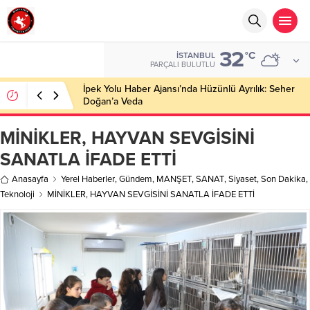
32
°C
İSTANBUL
PARÇALI BULUTLU
İpek Yolu Haber Ajansı’nda Hüzünlü Ayrılık: Seher
Doğan’a Veda
MİNİKLER, HAYVAN SEVGİSİNİ
SANATLA İFADE ETTİ
Anasayfa
Yerel Haberler
,
Gündem
,
MANŞET
,
SANAT
,
Siyaset
,
Son Dakika
,
Teknoloji
MİNİKLER, HAYVAN SEVGİSİNİ SANATLA İFADE ETTİ