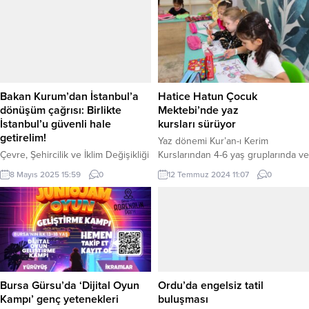
Film platosunu ziyaret eden
vatandaşlarla buluştu. KONYA
Çayırova Belediye Başkanı
(İGFA) – Konya Selçuklu’nun farklı
Bünyamin Çiftçi, “Bu proje;
noktalarında esnaf ve vatandaşlarla
Çayırova’nın kültürel vizyonunu,
bir araya gelmeye özen gösteren
ülkemizin sinema gücüyle dünyaya
Selçuklu Belediye Başkanı Ahmet
taşıyacak!” dedi. KOCAELİ (İGFA) –
Pekyatırmacı, AK Parti Konya
Göreve geldiği günden bu yana
Milletvekili Tahir Akyürek ile birlikte
Bakan Kurum’dan İstanbul’a
Hatice Hatun Çocuk
Çayırova’yı birçok konuda...
Doç....
dönüşüm çağrısı: Birlikte
Mektebi’nde yaz
İstanbul’u güvenli hale
kursları sürüyor
getirelim!
Yaz dönemi Kur’an-ı Kerim
Çevre, Şehircilik ve İklim Değişikliği
Kurslarından 4-6 yaş gruplarında ve
Bakanı Murat Kurum, Deprem
ilkokul-ortaokul seviyesinde 250
8 Mayıs 2025 15:59
0
12 Temmuz 2024 11:07
0
Dönüşümü Değerlendirme
öğrenci faydalanıyor. KONYA (İGFA)
Toplantısı’nda, “İstanbul’un
– Selçuklu Belediyesi tarafından
dönüşümü sadece iktidarın ya da
çocukların milli ve manevi değerler
belediyelerin yükü olmamalı”
çerçevesinde eğitim almaları
diyerek, deprem korkusunun
amacıyla Hacıkaymak Mahallesi’ne
olmadığı bir şehir için bütüncül
kazandırılan Hatice Hatun
projeler hayata geçirileceğini
Külliyesi’nde yaz döneminde de
açıkladı. İSTANBUL (İGFA) – Çevre,
eğitimler sürüyor. 4-6 yaş aralığının
Bursa Gürsu’da ‘Dijital Oyun
Ordu’da engelsiz tatil
Şehircilik ve İklim Değişikliği Bakanı
yanı sıra ilkokul ve ortaokul
Kampı’ genç yetenekleri
buluşması
Murat Kurum, İstanbul’un deprem
seviyesinde bulunan...