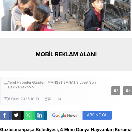
MOBİL REKLAM ALANI
Yerel Haberler
Gündem
MANŞET
SANAT
Siyaset
Son
Dakika
Teknoloji
A
A
+
-
6 Ekim 2025 10:13
0
ABONE OL
Gaziosmanpaşa Belediyesi, 4 Ekim Dünya Hayvanları Koruma