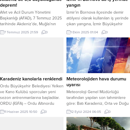
deprem!
yangın
Afet ve Acil Durum Yönetimi
İzmir’in Bornova ilçesinde demir
Başkanlığı (AFAD), 7 Temmuz 2025
atölyesi olarak kullanılan iş yerinde
tarihinde Akdeniz’de, Muğla’nın
çıkan yangına, İzmir Büyükşehir
Datça ilçesi açıklarında 5.0
Belediyesi İtfaiyesi çok sayıda araç
7 Temmuz 2025 21:59
0
1 Ekim 2025 01:04
0
büyüklüğünde bir deprem
ve personelle müdahale etti.
meydana geldiğini duyurdu.
Yangını kontrol altına alan ekipler
Deprem, çevre illerde de hissedildi.
soğutma çalışmalarını sürdürüyor.
ANKARA (İGFA) – Afet ve Acil
İzmir’in Bornova ilçesine bağlı
Durum Yönetimi Başkanlığı (AFAD),
Gürpınar Mahallesi’nde saat 18.30
saat 20:46’da Akdeniz’de,
sıralarında, demir atölyesi olarak
Muğla’nın Datça ilçesine 188.73
kullanılan iş yerinde yangın çıktı.
kilometre mesafede 5.0
İhbar üzerine 8...
Karadeniz kanolarla renklendi
Meteorolojiden hava durumu
büyüklüğünde bir...
uyarısı
Ordu Büyükşehir Belediyesi Yelken
ve Kano Kulübü sporcuları yeni
Meteoroloji Genel Müdürlüğü
sezon antrenmanlarına başladılar.
tarafından yapılan son tahminlere
ORDU (İGFA) – Ordu Altınordu
göre: Batı Karadeniz, Orta ve Doğu
İlçesi’nde gerçekleştirilen
Karadeniz kıyıları, Kıyı Ege ile
11 Haziran 2025 10:50
0
12 Eylül 2024 06:05
0
antrenmanlara vatandaşların ilgisi
Tekirdağ, Çanakkale, Sakarya,
yoğun oldu. Civil ırmağı ve sahil
Manisa, Balıkesir’in kuzeyi,
şeridinde yapılan antrenmanlarda
Bursa’nın güneyi ve Antalya’nın iç