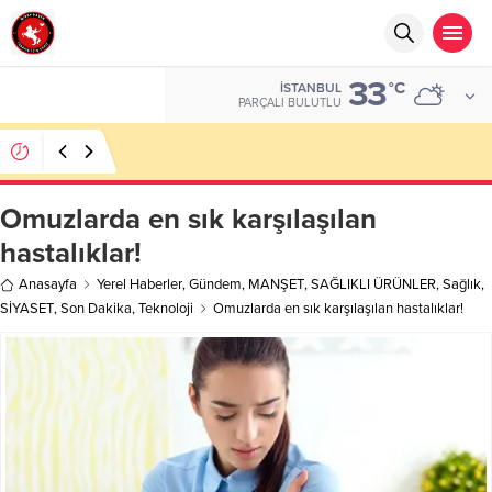
33
°C
İSTANBUL
PARÇALI BULUTLU
Başkan Nihat Öztürk, Şanahan’da Hacı Eryaman’a
Misafir Oldu
Omuzlarda en sık karşılaşılan
hastalıklar!
Anasayfa
Yerel Haberler
,
Gündem
,
MANŞET
,
SAĞLIKLI ÜRÜNLER
,
Sağlık
,
SİYASET
,
Son Dakika
,
Teknoloji
Omuzlarda en sık karşılaşılan hastalıklar!