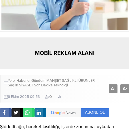
MOBİL REKLAM ALANI
Yerel Haberler
Gündem
MANŞET
SAĞLIKLI ÜRÜNLER
Sağlık
SİYASET
Son Dakika
Teknoloji
A
A
+
-
6 Ekim 2025 09:53
0
ABONE OL
Şiddetli ağrı, hareket kısıtlılığı, işlerde zorlanma, uykudan