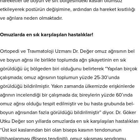
hareketler de boyun ve sırt bölgesindeki kasları olumsuz
etkileyerek postürün değişimine, ardından da hareket kısıtlılığı
ve ağrılara neden olmaktadır.
Omuzlarda en sık karşılaşılan hastalıklar!
Ortopedi ve Travmatoloji Uzmanı Dr. Değer omuz ağrısının bel
ve boyun ağrısı ile birlikte toplumda ağrı şikayetinin en sık
görüldüğü üç bölgeden biri olduğunu belirterek “Yapılan birçok
çalışmada; omuz ağrısının toplumun yüzde 25-30’unda
görüldüğü bildirilmiştir. Yakın zamanda ülkemizde erişkinlerde
ağrının incelendiği bir çalışmada da; bireylerin yüzde 60’ında
omuz ağrısı olduğu tespit edilmiştir ve bu hasta grubunda bel-
boyun ağrısından fazla görüldüğü bildirilmiştir” diyor. Dr. Göker
Utku Değer son yıllarda omuzlarda en sık karşılaşılan hastalıkları
“Üst kol kaslarından biri olan biseps kasının tendonunun
iltihaplanması (Biseps tendiniti), omuz sıkışması sendromu,