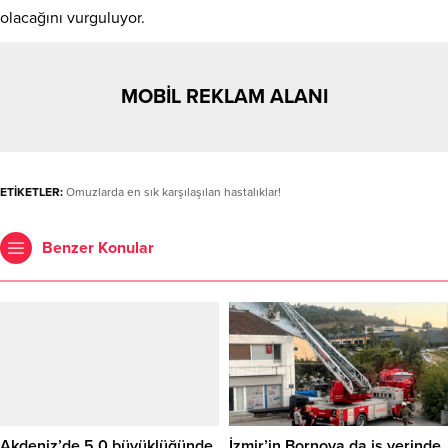
olacağını vurguluyor.
MOBİL REKLAM ALANI
ETİKETLER:
Omuzlarda en sık karşılaşılan hastalıklar!
Benzer Konular
Akdeniz’de 5,0 büyüklüğünde
İzmir’in Bornova da iş yerinde