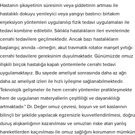
Hastanın şikayetinin süresinin veya şiddetinin artması ile
hastalıklı dokuyu yenileyici veya yangıyı bastırıcı birtakım
enjeksiyon yöntemleri uygulanılıp fizik tedavi uygulamaları ile
tedavi kombine edilebilir. Sıklıkla hastalıkların ileri evrelerinde
cerrahi tedavilere geçilmektedir. Ancak bazı hastalıkların
başlangıç anında –örneğin; akut travmatik rotator manşet yırtığı-
cerrahi tedavilere gereksinim duyulmaktadır. Günümüzde omuz
ilişkili birçok hastalığa kapalı yöntemlerle cerrahi tedavi
uygulamaktayız. Bu sayede ameliyat sonrasında daha az ağrı
daha az ameliyat izleri ile hızlı iyileşme sağlanabilmektedir.
Teknolojik gelişmeler ile hem cerrahi yöntemler pratikleşmekte
hem de uygulanan materyallerin çeşitliliği ve dayanıklılığı
artmaktadır.” Dr. Değer omuz çevresi, boyun ve sırt kaslarının
bilinçli bir şekilde yapılacak egzersizle kuvvetlendirilmesi, doğru
duruş alışkanlığının kazanılması ve omuzları riske atan yanlış
hareketlerden kaçınılması ile omuz sağlığını korumanın mümkün