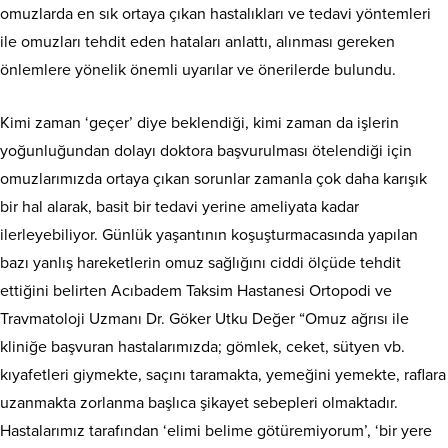
omuzlarda en sık ortaya çıkan hastalıkları ve tedavi yöntemleri
ile omuzları tehdit eden hataları anlattı, alınması gereken
önlemlere yönelik önemli uyarılar ve önerilerde bulundu.
Kimi zaman ‘geçer’ diye beklendiği, kimi zaman da işlerin
yoğunluğundan dolayı doktora başvurulması ötelendiği için
omuzlarımızda ortaya çıkan sorunlar zamanla çok daha karışık
bir hal alarak, basit bir tedavi yerine ameliyata kadar
ilerleyebiliyor. Günlük yaşantının koşuşturmacasında yapılan
bazı yanlış hareketlerin omuz sağlığını ciddi ölçüde tehdit
ettiğini belirten Acıbadem Taksim Hastanesi Ortopodi ve
Travmatoloji Uzmanı Dr. Göker Utku Değer “Omuz ağrısı ile
kliniğe başvuran hastalarımızda; gömlek, ceket, sütyen vb.
kıyafetleri giymekte, saçını taramakta, yemeğini yemekte, raflara
uzanmakta zorlanma başlıca şikayet sebepleri olmaktadır.
Hastalarımız tarafından ‘elimi belime götüremiyorum’, ‘bir yere