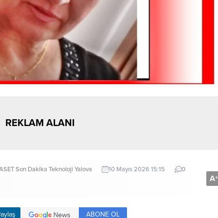
REKLAM ALANI
YASET
Son Dakika
Teknoloji
Yalova
10 Mayıs 2026 15:15
0
A
+
ABONE OL
aylaş