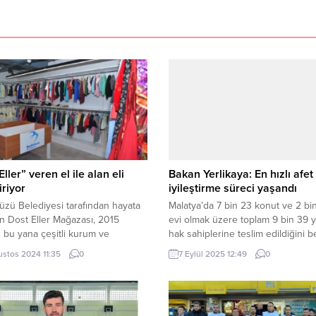
ller” veren el ile alan eli
Bakan Yerlikaya: En hızlı afet
iriyor
iyileştirme süreci yaşandı
üzü Belediyesi tarafından hayata
Malatya’da 7 bin 23 konut ve 2 bi
en Dost Eller Mağazası, 2015
evi olmak üzere toplam 9 bin 39 
n bu yana çeşitli kurum ve
hak sahiplerine teslim edildiğini b
lar ile hayırsever vatandaşların
İçişleri Bakanı Ali Yerlikaya, Türkiy
ustos 2024 11:35
0
7 Eylül 2025 12:49
0
ev tekstili, züccaciye ve beyaz
genelinde 18 ilde 304 bin 836 ba
ğışlarını kabul ederek
bölüm teslim edilerek, dünya tarih
üzü’ndeki ihtiyaç sahiplerine
hızlı afet iyileştirme sürecinin
yor. Veren el ile alan elin birbirini
gerçekleştirildiğini söyledi. ANKA