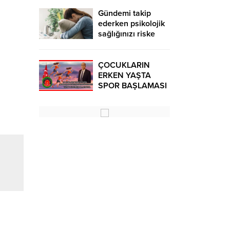
Gündemi takip
ederken psikolojik
sağlığınızı riske
atmayın!
ÇOCUKLARIN
ERKEN YAŞTA
SPOR BAŞLAMASI
ÇEŞİTLİ
TEHLİKELERDEN
UZAK TUTUMUŞ
OLACAKTIR