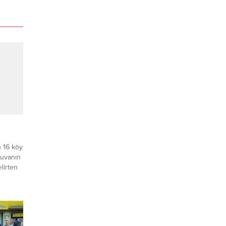
n 16 köy
yuvanın
elirten
e
ğımsız
inin en
RA