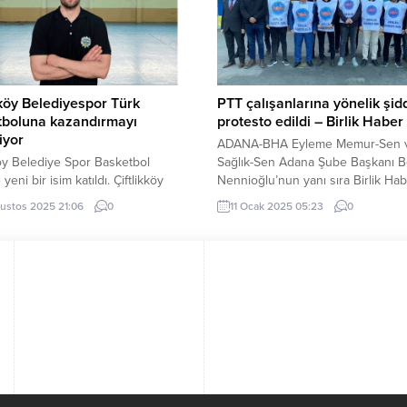
ği bir sistemle faaliyetlerini
(İGFA) –...
n Dost Eller Mağazası, ihtiyaç
 ile...
kköy Belediyespor Türk
PTT çalışanlarına yönelik şid
tboluna kazandırmayı
protesto edildi – Birlik Haber
iyor
ADANA-BHA Eyleme Memur-Sen 
köy Belediye Spor Basketbol
Sağlık-Sen Adana Şube Başkanı B
 yeni bir isim katıldı. Çiftlikköy
Nennioğlu’nun yanı sıra Birlik Ha
yespor Basketbol Şube Sorumlusu
üyeleri ve PTT çalışanları katıldı.
ustos 2025 21:06
0
11 Ocak 2025 05:23
0
 Akgül, bu sezon TB2L’de
Aydın, yapmış olduğu açıklamada 
le edecek olan takımda teknik
ifadeleri kullandı: “Değerli basın
e Yavuz’un katıldığını açıkladı.
mensupları:Yakın coğrafyamızda
“Altyapılardaki çalışmaları ve
süregelen savaşlarda masum insa
e verdiği değerle Yalova’nın
katledildiği, terörle mücadelede
n tanıdığı Efe Yavuz, artık
verdiğimiz şehitlerin haberleriyle m
ızda yardımcı antrenör ve altyapı
olarak yüreğimizin dağlandığı, zor
rü olarak görev...
dolu bir süreçten...