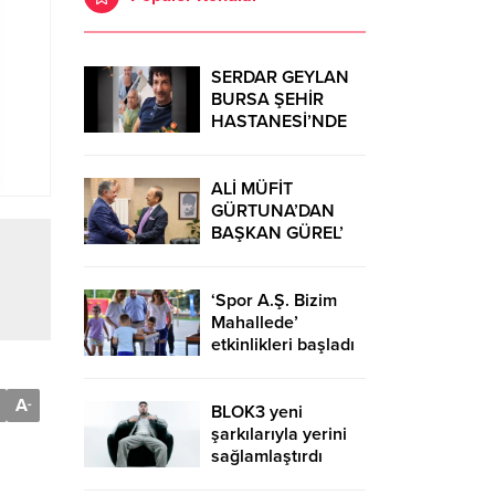
SERDAR GEYLAN
BURSA ŞEHİR
HASTANESİ’NDE
MUCİZELERE İMZA
ATIYOR
ALİ MÜFİT
GÜRTUNA’DAN
BAŞKAN GÜREL’
KUTLAMA
ZİYARETİ
‘Spor A.Ş. Bizim
Mahallede’
etkinlikleri başladı
A
-
BLOK3 yeni
şarkılarıyla yerini
sağlamlaştırdı