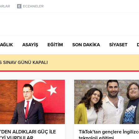
ARLAR
ECZANELER
AĞLIK
ASAYİŞ
EĞİTİM
SON DAKİKA
SİYASET
S SINAV GÜNÜ KAPALI
’DEN ALDIKLARI GÜÇ İLE
TikTok’tan gençlere İngiliz
’Yİ VURDULAR
teknoloji eğitimi