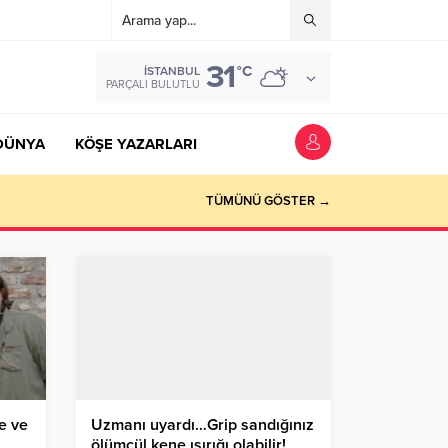
31
°C
İSTANBUL
PARÇALI BULUTLU
DÜNYA
KÖŞE YAZARLARI
TÜMÜNÜ GÖSTER →
ce ve
Uzmanı uyardı…Grip sandığınız
ölümcül kene ısırığı olabilir!