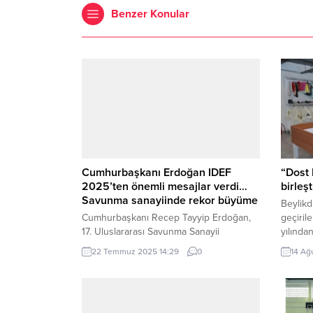
Benzer Konular
Cumhurbaşkanı Erdoğan IDEF
“Dost E
2025’ten önemli mesajlar verdi…
birleşt
Savunma sanayiinde rekor büyüme
Beylikd
Cumhurbaşkanı Recep Tayyip Erdoğan,
geçiril
17. Uluslararası Savunma Sanayii
yılında
Fuarı’nda (IDEF 2025) Gazze’deki
kuruluş
22 Temmuz 2025 14:29
0
14 Ağ
soykırımı kınadı, Türkiye’nin savunma
giyim, 
sanayiindeki yükselişini vurguladı.
eşya ba
Erdoğan, 2024’te savunma ihracatı
Beylikd
yüzde 29 artarak 7,15 milyar dolara
ulaştırı