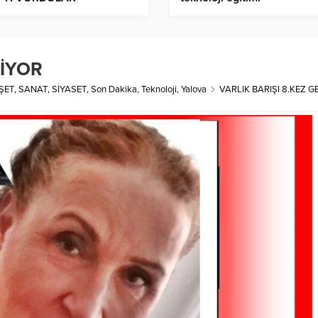
EDİYEYİ ALDILAR
LİYOR
ŞET
,
SANAT
,
SİYASET
,
Son Dakika
,
Teknoloji
,
Yalova
VARLIK BARIŞI 8.KEZ G