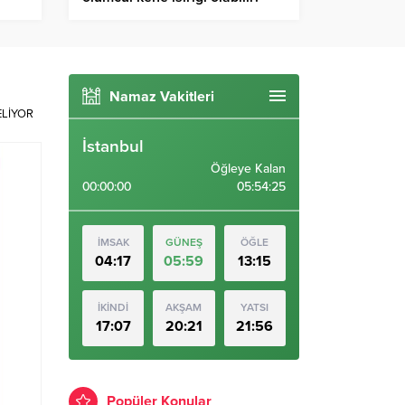
Namaz Vakitleri
ELİYOR
İstanbul
Öğleye Kalan
00:00:00
05:54:24
İMSAK
GÜNEŞ
ÖĞLE
04:17
05:59
13:15
İKİNDİ
AKŞAM
YATSI
17:07
20:21
21:56
Popüler Konular