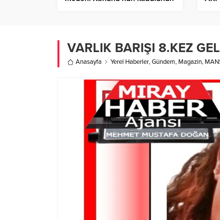
99’uncu yılı kutlandı
BEL
VARLIK BARIŞI 8.KEZ GE
Anasayfa
Yerel Haberler
,
Gündem
,
Magazin
,
MAN