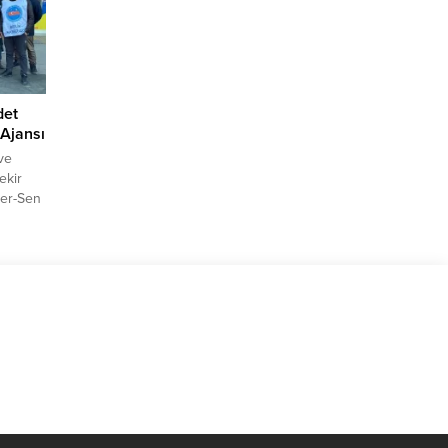
det
 Ajansı
ve
ekir
ber-Sen
Başkan
şu
nların
illet
 ve acı