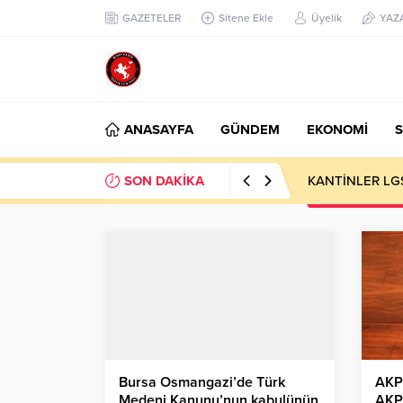
GAZETELER
Sitene Ekle
Üyelik
YAZ
ANASAYFA
GÜNDEM
EKONOMİ
S
SON DAKİKA
KANTİNLER LG
Bursa Osmangazi’de Türk
AKP
Medeni Kanunu’nun kabulünün
AKP