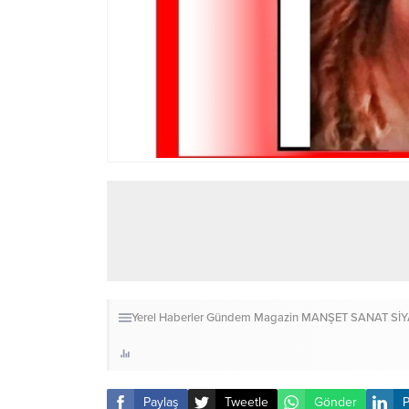
Yerel Haberler
Gündem
Magazin
MANŞET
SANAT
Sİ
Paylaş
Tweetle
Gönder
P