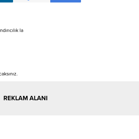
dırıcılık la
caksınız.
REKLAM ALANI