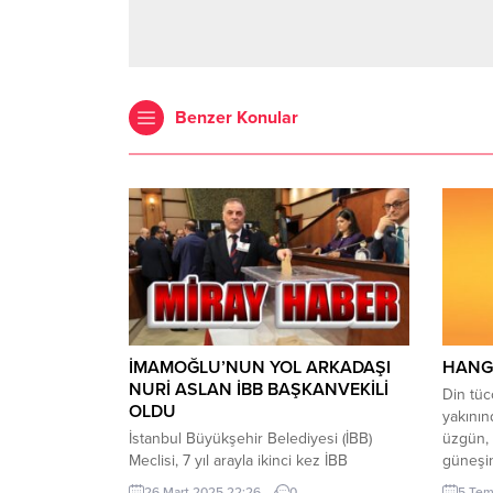
Benzer Konular
İMAMOĞLU’NUN YOL ARKADAŞI
HANGİ
NURİ ASLAN İBB BAŞKANVEKİLİ
Din tüc
OLDU
yakının
İstanbul Büyükşehir Belediyesi (İBB)
üzgün, 
Meclisi, 7 yıl arayla ikinci kez İBB
güneşin
Başkanı’nın görevden el çektirilmesi
çoğu ki
26 Mart 2025 22:26
0
5 Tem