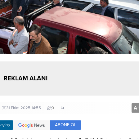
REKLAM ALANI
A
+
31 Ekim 2025 14:55
0
ABONE OL
aylaş