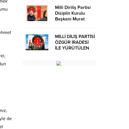
tmek
Milli Diriliş Partisi
humu
Disiplin Kurulu
Başkanı Murat
Avcı’dan Kira
Bedelleri Hakkında
Mehmet
Basın Açıklaması
MİLLİ DİLİŞ PARTİSİ
ÖZGÜR İRADESİ
İLE YÜRÜTÜLEN
BİR SİYASİ
el,
OLUŞUMUDUR
dun
mız,
iyle de
el