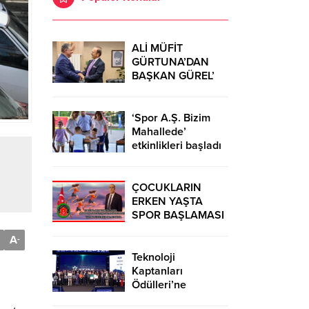
ALİ MÜFİT
GÜRTUNA’DAN
BAŞKAN GÜREL’
KUTLAMA
ZİYARETİ
‘Spor A.Ş. Bizim
Mahallede’
etkinlikleri başladı
ÇOCUKLARIN
ERKEN YAŞTA
SPOR BAŞLAMASI
ÇEŞİTLİ
A
-
TEHLİKELERDEN
UZAK TUTUMUŞ
Teknoloji
OLACAKTIR
Kaptanları
Ödülleri’ne
başvurular sürüyor