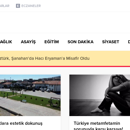
ARLAR
ECZANELER
AĞLIK
ASAYİŞ
EĞİTİM
SON DAKİKA
SİYASET
türk, Şanahan’da Hacı Eryaman’a Misafir Oldu
lara estetik dokunuş
Türkiye metamfetamin
sorunuyla karşı karşıya!