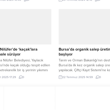
ça uzattığı şu amanda bende
ulaştırılmak üzere yola çıkardı. İ
ize bir insan olan, aldığı
(İGFA) – İstanbul Büyükşehir Bele
erlik görevi süresince kendisine
(İBB) kuruluşu İstanbul Vakfı, 202
ene su katmadan insanlara
yılından itibaren gerçekleştirdiği 
n, büyük insan Hz. Muhammed’in
bağışı kampanyasını 2024 yılında
ğil,...
düzenledi. Vakıf, 2024 yılı Kurban
Bayramı kurban...
Nilüfer’de ‘kaçak’lara
Bursa’da organik salep üreti
ale sürüyor
başlıyor
a Nilüfer Belediyesi, Yaylacık
Tarım ve Orman Bakanlığı’nın dest
si’nde kaçak olduğu tespit edilen
Bursa’da ilk kez organik salep üre
trekarelik bir iş yerinin yıkımını
yapılacak. Çiftçi Kayıt Sistemi’ne kay
eştirdi. BURSA (İGFA) – Nilüfer
üreticilere salep yumrularının %75
ül 2025 17:29
0
22 Temmuz 2025 14:59
0
esi, kent estetiğini bozan ve tarım
sertifikasyon masraflarının tamamı
ri üzerine imara aykırı olarak inşa
Bakanlık tarafından karşılanacak.
kaçak yapılarla mücadelesini
(İGFA) – Bursa, organik tarım potan
yor. Vatandaş ihbarlarının yanı
salep üretimiyle güçlendiriyor. Ta
ha denetimleri de yapan Nilüfer
Orman Bakanlığı’nın “Organik Tar
si ekipleri, son olarak...
Yaygınlaştırılması ve Kontrolü Proj
kapsamında, Bursa İl...