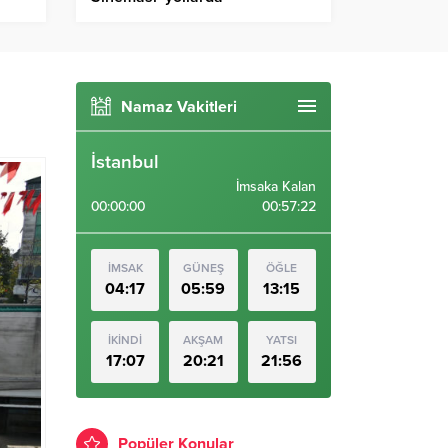
Namaz Vakitleri
İstanbul
İmsaka Kalan
00:00:00
00:57:21
İMSAK
GÜNEŞ
ÖĞLE
04:17
05:59
13:15
İKİNDİ
AKŞAM
YATSI
17:07
20:21
21:56
Popüler Konular