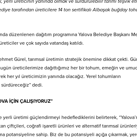
 yerli üreticinin yanında olmak ve sürdürülebilir tarımı teşvik e
ediye tarafından üreticilere 14 ton sertifikalı Albaşak buğday to
nda düzenlenen dağıtım programına Yalova Belediye Başkanı 
reticiler ve çok sayıda vatandaş katıldı.
et Gürel, tarımsal üretimin stratejik önemine dikkat çekti. Gür
Bugün üreticilerimize dağıttığımız her bir tohum, emeğin ve umu
rek her yıl üreticimizin yanında olacağız. Yerel tohumların
ı sürdüreceğiz” dedi.
OVA İÇİN ÇALIŞIYORUZ”
ve yerli üretimi güçlendirmeyi hedeflediklerini belirterek, “Yalova’
n çiftçileri, coğrafi işaretli ürünleri ve alternatif tarımsal ürünler
ma potansiyeline sahip. Biz de bu potansiyeli açığa çıkarmak, yer