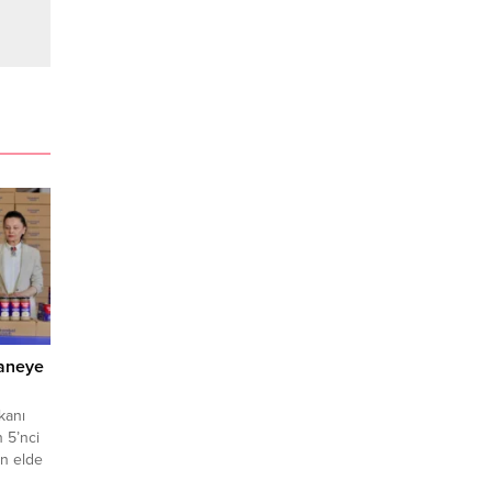
haneye
kanı
 5’nci
n elde
eye