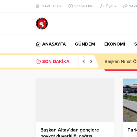
GAZETELER
Sitene Ekle
Üyelik
YAZ
ANASAYFA
GÜNDEM
EKONOMİ
S
SON DAKİKA
Başkan Nihat Öz
Başkan Altay’dan gençlere
Park
boykot duyarlılığı çağrısı