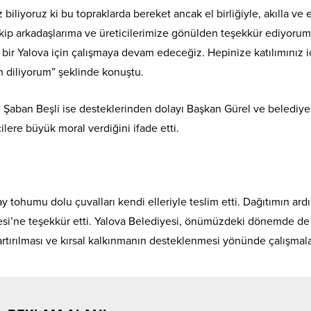
biliyoruz ki bu topraklarda bereket ancak el birliğiyle, akılla ve
ip arkadaşlarıma ve üreticilerimize gönülden teşekkür ediyoru
ü bir Yalova için çalışmaya devam edeceğiz. Hepinize katılımınız i
on diliyorum” şeklinde konuştu.
 Şaban Beşli ise desteklerinden dolayı Başkan Gürel ve belediye
ilere büyük moral verdiğini ifade etti.
tohumu dolu çuvalları kendi elleriyle teslim etti. Dağıtımın ard
yesi’ne teşekkür etti. Yalova Belediyesi, önümüzdeki dönemde de
 artırılması ve kırsal kalkınmanın desteklenmesi yönünde çalışmala