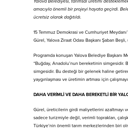
Yalova Belediyesi, tarımsal üretimi desteklemek,
amacıyla önemli bir projeyi hayata geçirdi. Bel
ücretsiz olarak dağıtıldı.
15 Temmuz Demokrasi ve Cumhuriyet Meydanı’
Gürel, Yalova Ziraat Odası Başkanı Şaban Beşli, ü
Programda konuşan Yalova Belediye Başkanı Mehm
“Buğday, Anadolu’nun bereketinin simgesidir. 
simgesidir. Bu desteği bir gelenek haline getire
yaygınlaşması ve üretimin artması için çalışmay
DAHA VERİMLİ VE DAHA BEREKETLİ BİR YAL
Gürel, üreticilerin girdi maliyetlerini azaltmayı 
sadece turizmiyle değil, verimli toprakları, çalışka
Türkiye’nin önemli tarım merkezlerinden biri ol