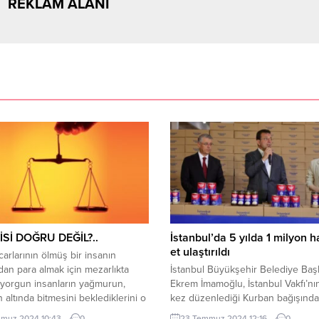
REKLAM ALANI
Sİ DOĞRU DEĞİL?..
İstanbul’da 5 yılda 1 milyon 
et ulaştırıldı
carlarının ölmüş bir insanın
dan para almak için mezarlıkta
İstanbul Büyükşehir Belediye Baş
yorgun insanların yağmurun,
Ekrem İmamoğlu, İstanbul Vakfı’nın
 altında bitmesini beklediklerini o
kez düzenlediği Kurban bağışında
msenin bilmediği duaları, süreleri
edilen konserveleri, 200 bin han
muz 2024 10:43
0
23 Temmuz 2024 12:16
0