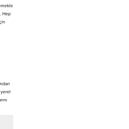
 emekle
m. Hep
çin
ından
 yerel
rını