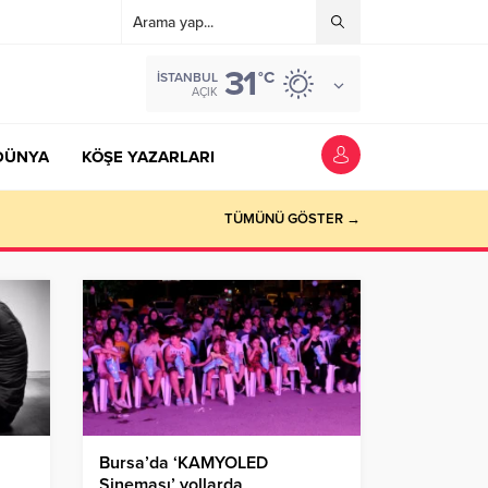
31
°C
İSTANBUL
AÇIK
DÜNYA
KÖŞE YAZARLARI
TÜMÜNÜ GÖSTER →
Bursa’da ‘KAMYOLED
Sineması’ yollarda