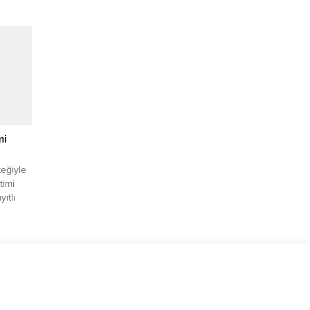
STANBUL
diyesi
0
kurban
 da
mi
eğiyle
timi
ıtlı
’i ve
 BURSA
siyelini
rım ve
ımın
esi”