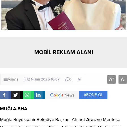
MOBİL REKLAM ALANI
A
A
+
-
Asayiş
2 Nisan 2025 16:07
0
ABONE OL
MUĞLA-BHA
Muğla Büyükşehir Belediye Başkanı Ahmet
Aras
ve Menteşe