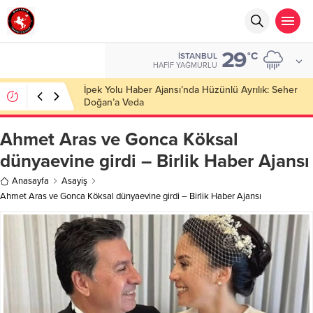
29
°C
İSTANBUL
HAFIF YAĞMURLU
Başkan Nihat Öztürk, Şanahan’da Hacı Eryaman’a
Misafir Oldu
Ahmet Aras ve Gonca Köksal
dünyaevine girdi – Birlik Haber Ajansı
Anasayfa
Asayiş
Ahmet Aras ve Gonca Köksal dünyaevine girdi – Birlik Haber Ajansı