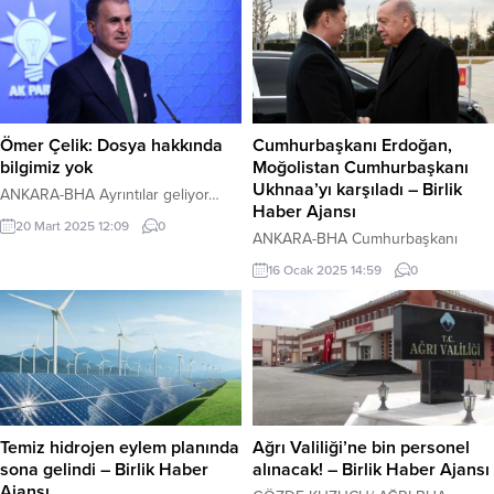
Ömer Çelik: Dosya hakkında
Cumhurbaşkanı Erdoğan,
bilgimiz yok
Moğolistan Cumhurbaşkanı
Ukhnaa’yı karşıladı – Birlik
ANKARA-BHA Ayrıntılar geliyor…
Haber Ajansı
20 Mart 2025 12:09
0
ANKARA-BHA Cumhurbaşkanı
Recep Tayyip Erdoğan, Türkiye’ye
16 Ocak 2025 14:59
0
resmi ziyarette bulunan Moğolistan
Cumhurbaşkanı Khurelsukh
Ukhnaa’yı Cumhurbaşkanlığı
Külliyesi’nde düzenlenen resmi
törenle karşıladı. Tören kapsamında
Ukhnaa’nın makam aracını
Cumhurbaşkanlığı Külliyesi
önündeki caddede karşılayan
Temiz hidrojen eylem planında
Ağrı Valiliği’ne bin personel
süvariler, araca protokol kapısına
sona gelindi – Birlik Haber
alınacak! – Birlik Haber Ajansı
kadar eşlik etti. Erdoğan, konuğunu
Ajansı