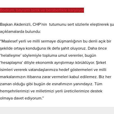
Bodrum, bayramı birlik ve beraberlikle karşılıyor
Başkan Akdenizli, CHP’nin tutumunu sert sözlerle eleştirerek şu
açıklamalarda bulundu:
“Maalesef yerli ve milli sermaye düşmanlığının bu denli açık bir
şekilde ortaya konduğuna ilk defa şahit oluyoruz. Daha önce
‘helalleşme’ söylemiyle topluma umut verenler, bugün
‘hesaplaşma’ diliyle ekonomik ayrıştırmayı körüklüyor. Şirket
isimleri vererek vatandaşlarımıza hedef göstermeleri ve milli
markalarımızın itibarına zarar vermeleri kabul edilemez. Biz her
zaman olduğu gibi bugün de esnafımızın yanındayız. Tüm
hemşehrilerimizi ve milletimizi yerli üreticilerimize destek
olmaya davet ediyorum.”