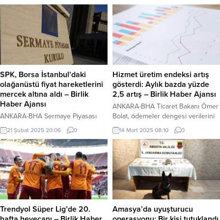
“Sürdürülebilir Gelecek İçin Çevre
Antalya’da düzenlenen 2025
Eğitimi Kongresi”nde projelerini
Ulusal Egemenlik Kupası’nda (TSP1)
katılımcılarla paylaştı. Jüri, başta dip
da fırtına gibi esti. Hem U21
çamuru temizliği olmak üzere
Kadınlar hem de Büyük Kadınlar
çalışmalarından ötürü Kocaeli
kategorisinde klasik yayda altın
Büyükşehir’e tam not verdi. Birçok
madalyaya uzanan Tarakçı, duble
konu ele alındı Kocaeli Büyükşehir
zaferle Samsun’a ve kulübüne
Belediyesi çevreye yönelik
büyük gurur yaşattı. 19-21 Mart
SPK, Borsa İstanbul’daki
Hizmet üretim endeksi artış
gerçekleştirdiği başarılı
2025 tarihleri arasında...
olağanüstü fiyat hareketlerini
gösterdi: Aylık bazda yüzde
çalışmalarını ve projelerini ulusal
mercek altına aldı – Birlik
2,5 artış – Birlik Haber Ajansı
alanda paylaşmaya devam ediyor.
Haber Ajansı
ANKARA-BHA Ticaret Bakanı Ömer
Kocaeli Büyükşehir’in...
ANKARA-BHA Sermaye Piyasası
Bolat, ödemeler dengesi verilerini
Kurulu (SPK), Borsa İstanbul’da
değerlendirdi Türkiye İstatistik
21 Şubat 2025 20:06
0
14 Mart 2025 08:10
0
(BİST) son dönemde gözlenen
Kurumu (TÜİK), Ocak ayına ilişkin
olağanüstü fiyat hareketlerine
hizmet üretim endeksi verilerini
yönelik kapsamlı bir inceleme
yayımladı. Verilere göre, hizmet
başlattığını duyurdu.
üretim endeksi, 2025 yılı Ocak
Cumhurbaşkanı Erdoğan, Kongo
ayında bir önceki yılın aynı
Demokratik Cumhuriyeti
dönemine göre yüzde 6,0 artış
Cumhurbaşkanı ile görüştü
gösterdi. Sektörler bazında ise,
SPK’dan yapılan açıklamada,
ulaştırma ve depolama
Trendyol Süper Lig’de 20.
Amasya’da uyuşturucu
piyasanın güven ve istikrarını
hizmetlerinde yüzde 3,2,
hafta heyecanı – Birlik Haber
operasyonu: Bir kişi tutuklandı