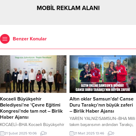
MOBİL REKLAM ALANI
Benzer Konular
Kocaeli Büyükşehir
Altın oklar Samsun’da! Canse
Belediyesi’ne ‘Çevre Eğitimi
Duru Tarakçı’nın büyük zaferi
Kongresi’nde tam not – Birlik
– Birlik Haber Ajansı
Haber Ajansı
YAREN YALNIZ/SAMSUN–BHA Milli
KOCAELİ–BHA Kocaeli Büyükşehir
takım başarısının ardından Tarakçı,
Belediyesi, Antalya’da düzenlenen
19-21 Mart 2025 tarihleri arasında
21 Şubat 2025 10:06
0
21 Mart 2025 13:46
0