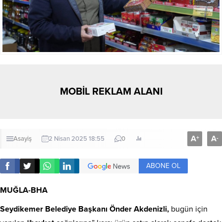
MOBİL REKLAM ALANI
A
A
+
-
Asayiş
2 Nisan 2025 18:55
0
ABONE OL
MUĞLA-BHA
Seydikemer
Belediye Başkanı Önder
Akdenizli
,
bugün için