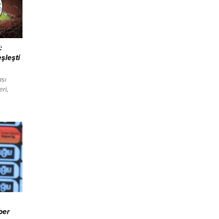
:
şleşti
sı
ri,
)
 Milli
’nde
 Çeyrek
lacak;
Kupası
 Çeyrek
ber