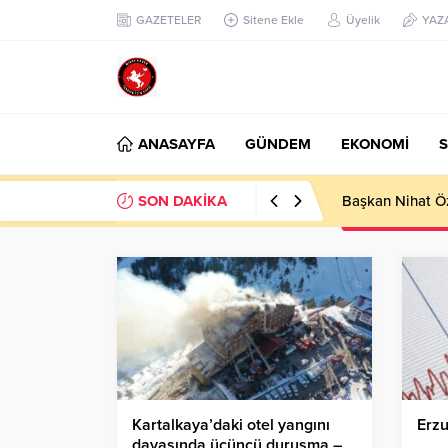
GAZETELER
Sitene Ekle
Üyelik
YAZ
ANASAYFA
GÜNDEM
EKONOMİ
S
SON DAKİKA
Başkan Nihat Öz
Kartalkaya’daki otel yangını
Erz
davasında üçüncü duruşma –