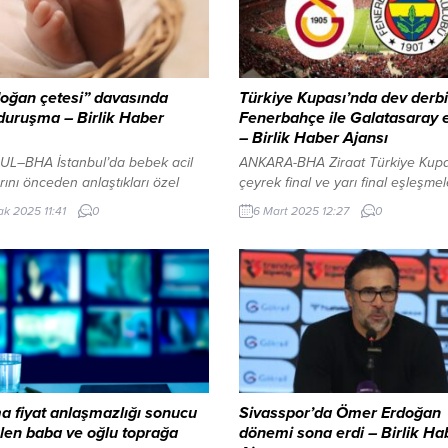
oğan çetesi” davasında
Türkiye Kupası’nda dev derbi
 duruşma – Birlik Haber
Fenerbahçe ile Galatasaray e
– Birlik Haber Ajansı
UL–BHA İstanbul’da bebek acil
ANKARA-BHA Ziraat Türkiye Kupa
rını önceden anlaştıkları özel
çeyrek final ve yarı final eşleşmele
lerin yenidoğan ünitelerine sevk
Türkiye Futbol Federasyonu (TFF
ak 2025 11:41
0
6 Mart 2025 12:27
0
ümlerine neden oldukları ve
tarafından Riva’daki Hasan Doğan
kazanç sağladıkları öne sürülen
Takımlar Kamp ve Eğitim Tesisleri
ğın yargılandığı davanın ikinci
yapılan kura çekimiyle belli oldu.
sı yarın görülecek. Bakırköy 22.
finalde büyük bir derbiye sahne o
eza Mahkemesince adliyenin
Fenerbahçe, Galatasaray ile
ans salonunda yapılacak
karşılaşacak. Türkiye’nin Dünya 
ada, sanıkların savunmasının
hazırlığı başlıyor: Rakip Meksika!
sına devam edilmesi öngörülüyor.
final eşleşmeleri...
y Cumhuriyet Başsavcılığınca
nan...
a fiyat anlaşmazlığı sonucu
Sivasspor’da Ömer Erdoğan
len baba ve oğlu toprağa
dönemi sona erdi – Birlik Ha