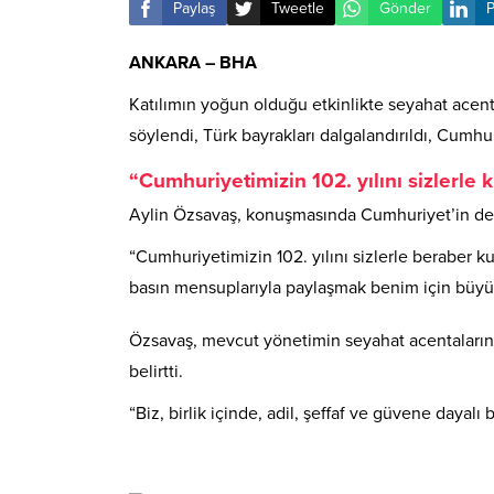
Paylaş
Tweetle
Gönder
P
ANKARA – BHA
Katılımın yoğun olduğu etkinlikte seyahat acent
söylendi, Türk bayrakları dalgalandırıldı, Cumhu
“Cumhuriyetimizin 102. yılını sizlerl
Aylin Özsavaş, konuşmasında Cumhuriyet’in değe
“Cumhuriyetimizin 102. yılını sizlerle beraber
basın mensuplarıyla paylaşmak benim için büyük
Özsavaş, mevcut yönetimin seyahat acentalarına k
belirtti.
“Biz, birlik içinde, adil, şeffaf ve güvene dayalı 