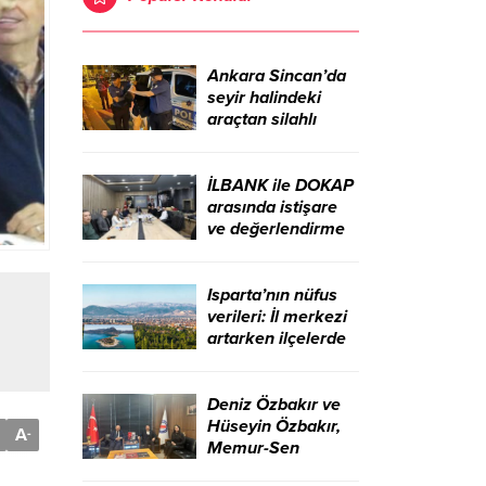
Ankara Sincan’da
seyir halindeki
araçtan silahlı
saldırı! 2 şüpheli
gözaltına alındı
İLBANK ile DOKAP
arasında istişare
ve değerlendirme
toplantısı
gerçekleştirildi –
Birlik Haber Ajansı
Isparta’nın nüfus
verileri: İl merkezi
artarken ilçelerde
düşüş yaşandı –
Birlik Haber Ajansı
Deniz Özbakır ve
Hüseyin Özbakır,
A
-
Memur-Sen
Başkanı Ali Yalçın’ı