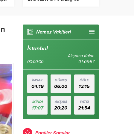
düşüyor: Şebeke üyeliği ile
yargılanıyorlar
in
Namaz Vakitleri
İstanbul
Akşama Kalan
00:00:00
01:05:56
İMSAK
GÜNEŞ
ÖĞLE
04:19
06:00
13:15
İKİNDİ
AKŞAM
YATSI
17:07
20:20
21:54
Popüler Konular