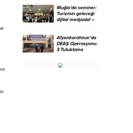
ziyaret etti – Birlik
Haber Ajansı
Muğla’da seminer:
Turizmin geleceği
dijital medyada! –
Birlik Haber Ajansı
ar
Afyonkarahisar’da
DEAŞ Operasyonu:
3 Tutuklama
 ve
ni