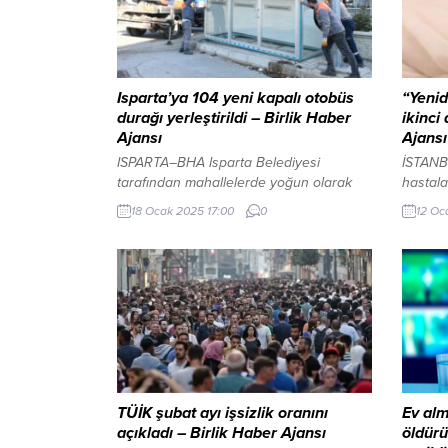
Isparta’ya 104 yeni kapalı otobüs
“Yenid
durağı yerleştirildi – Birlik Haber
ikinci
Ajansı
Ajansı
ISPARTA–BHA Isparta Belediyesi
İSTANB
tarafından mahallelerde yoğun olarak
hastala
kullanılan otobüs durakları kapalı
hastane
18 Ocak 2025 17:00
0
12 Oc
duraklarla değiştiriliyor. Fen İşleri
edip öl
Müdürlüğünde imalatı tamamlanan 104
haksız 
kapalı otobüs durağı muhtarların talep
47 sanı
ettiği bölgelere konuluyor. Belediye
duruşma
Başkanı Şükrü Başdeğirmen’in önceki
Ağır C
dönemde başlattığı kapalı otobüs durağı
konfer
uygulaması yeni dönemde de devam
duruşm
ediyor. Isparta Belediyesi tarafından
alınma
mahallelerde yoğun olarak kullanılan...
Bakırkö
hazırla
TÜİK şubat ayı işsizlik oranını
Ev alm
açıkladı – Birlik Haber Ajansı
öldürü