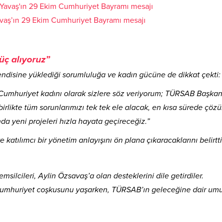
vaş’ın 29 Ekim Cumhuriyet Bayramı mesajı
üç alıyoruz”
disine yüklediği sorumluluğa ve kadın gücüne de dikkat çekti:
r Cumhuriyet kadını olarak sizlere söz veriyorum; TÜRSAB Başkan
irlikte tüm sorunlarımızı tek tek ele alacak, en kısa sürede çöz
da yeni projeleri hızla hayata geçireceğiz.”
katılımcı bir yönetim anlayışını ön plana çıkaracaklarını belirtti
ilcileri, Aylin Özsavaş’a olan desteklerini dile getirdiler.
 Cumhuriyet coşkusunu yaşarken, TÜRSAB’ın geleceğine dair umut