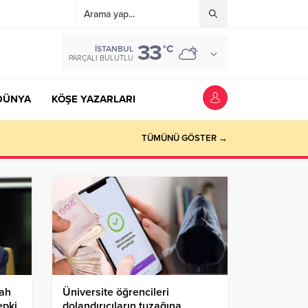
33
°C
İSTANBUL
PARÇALI BULUTLU
DÜNYA
KÖŞE YAZARLARI
TÜMÜNÜ GÖSTER →
lah
Üniversite öğrencileri
epki
dolandırıcıların tuzağına