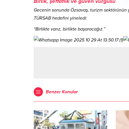
Birlik, şeffaflık ve güven vurgusu
Gecenin sonunda Özsavaş, turizm sektörünün gele
TÜRSAB hedefini yineledi:
“Birlikte varız, birlikte başaracağız.”
Benzer Konular