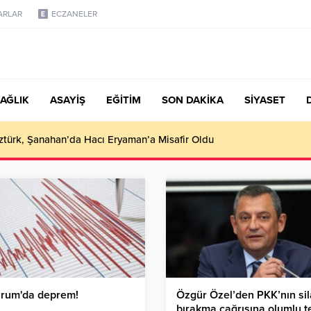
ARLAR
ECZANELER
AĞLIK
ASAYİŞ
EĞİTİM
SON DAKİKA
SİYASET
türk, Şanahan’da Hacı Eryaman’a Misafir Oldu
urum'da deprem!
Özgür Özel’den PKK’nın si
bırakma çağrısına olumlu t