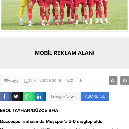
MOBİL REKLAM ALANI
A
A
+
-
Asayiş
27 Mart 2025 20:16
0
ABONE OL
EROL TAYHAN/DÜZCE-BHA
Düzcespor
sahasında
Muşspor
’a 3-0 mağlup oldu
.