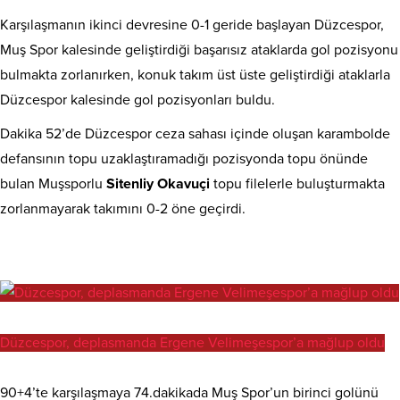
Karşılaşmanın ikinci devresine 0-1 geride başlayan Düzcespor,
Muş Spor kalesinde geliştirdiği başarısız ataklarda gol pozisyonu
bulmakta zorlanırken, konuk takım üst üste geliştirdiği ataklarla
Düzcespor kalesinde gol pozisyonları buldu.
Dakika 52’de Düzcespor ceza sahası içinde oluşan karambolde
defansının topu uzaklaştıramadığı pozisyonda topu önünde
bulan Muşsporlu
Sitenliy Okavuçi
topu filelerle buluşturmakta
zorlanmayarak takımını 0-2 öne geçirdi.
Düzcespor, deplasmanda Ergene Velimeşespor’a mağlup oldu
90+4’te karşılaşmaya 74.dakikada Muş Spor’un birinci golünü