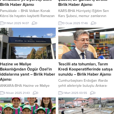
Birlik Haber Ajansı
Birlik Haber Ajansı
Pamukkale – BHA Volkan Konak
KARS-BHA Hürriyetçi Eğitim Sen
Kıbrıs’da hayatını kaybetti Ramazan
Kars Şubesi, memur zamlarının
Bayramı ve ara tatil döneminde
yetersiz olduğu gerekçesiyle 1 gün
31 Mart 2025 14:07
0
13 Ocak 2025 17:46
0
Denizli’nin dünyaca ünlü turizm
iş bıraktı. Kars Milli Eğitim
merkezi Pamukkale, yerli ve
Müdürlüğü önünde bir araya gelen
yabancı turistlerin ilgi odağı oldu.
Hürriyetçi Eğitim Sen Kars Şubesi
UNESCO Dünya Mirası Listesi’nde
sendikasına bağlı öğretmenler,
yer alan Pamukkale, beyaz
davul zurna eşliğinde halay çekti.
travertenleri ve tarihi dokusuyla
Hürriyetçi Eğitim Sen Kağızman
ziyaretçilerini ağırlamaya devam
Şube Başkanı Mehmet Çakmakçı
ediyor. Özellikle yerli turistler,
sendika adına yaptığı açıklamada
Hazine ve Maliye
Tescilli ata tohumları, Tarım
travertenler üzerinde yürüyerek
şunları söyledi;...
Bakanlığından Özgür Özel’in
Kredi Kooperatiflerinde satışa
doğanın...
iddialarına yanıt – Birlik Haber
sunuldu – Birlik Haber Ajansı
Ajansı
Cumhurbaşkanı Erdoğan iftarda
ANKARA-BHA Hazine ve Maliye
şehit aileleriyle buluştu Ankara-
Bakanlığı, CHP Genel Başkanı
BHA Tarım ve Orman Bakanı
3 Nisan 2025 21:43
0
2 Mart 2025 03:55
0
Özgür Özel’in Bakan Mehmet
İbrahim Yumaklı, “Sayın Emine
Şimşek’e yönelik iddialarına yazılı
Erdoğan Hanımefendi’nin
bir açıklamayla yanıt verdi.
himayelerinde ‘Mirasımız Yerel
Açıklamada, Mali Suçları Araştırma
Tohum’ projesi başlatıldı. 37 ata