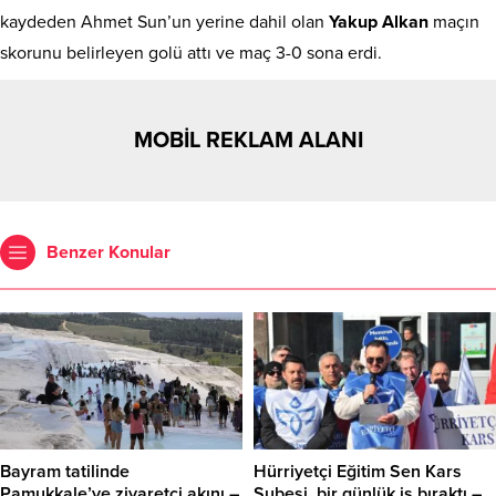
kaydeden Ahmet Sun’un yerine dahil olan
Yakup Alkan
maçın
skorunu belirleyen golü attı ve maç 3-0 sona erdi.
MOBİL REKLAM ALANI
Benzer Konular
Bayram tatilinde
Hürriyetçi Eğitim Sen Kars
Pamukkale’ye ziyaretçi akını –
Şubesi, bir günlük iş bıraktı –