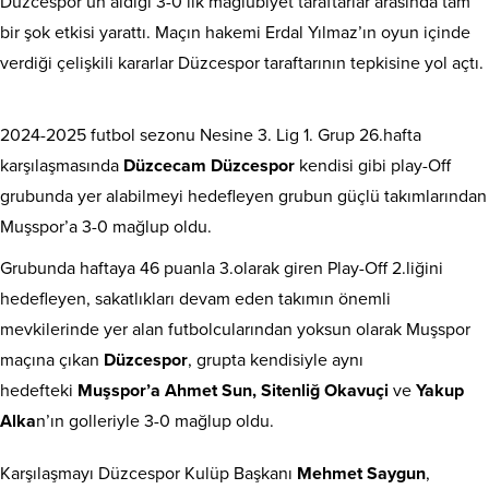
Düzcespor’un aldığı 3-0’lık mağlubiyet taraftarlar arasında tam
bir şok etkisi yarattı. Maçın hakemi Erdal Yılmaz’ın oyun içinde
verdiği çelişkili kararlar Düzcespor taraftarının tepkisine yol açtı.
2024-2025 futbol sezonu Nesine 3. Lig 1. Grup 26.hafta
karşılaşmasında
Düzcecam Düzcespor
kendisi gibi play-Off
grubunda yer alabilmeyi hedefleyen grubun güçlü takımlarından
Muşspor’a 3-0 mağlup oldu.
Grubunda haftaya 46 puanla 3.olarak giren Play-Off 2.liğini
hedefleyen, sakatlıkları devam eden takımın önemli
mevkilerinde yer alan futbolcularından yoksun olarak Muşspor
maçına çıkan
Düzcespor
, grupta kendisiyle aynı
hedefteki
Muşspor’a
Ahmet Sun, Sitenliğ Okavuçi
ve
Yakup
Alka
n’ın golleriyle 3-0 mağlup oldu.
Karşılaşmayı Düzcespor Kulüp Başkanı
Mehmet Saygun
,