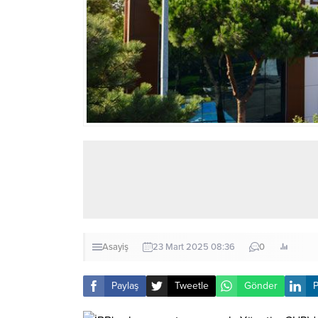
Asayiş
23 Mart 2025 08:36
0
Paylaş
Tweetle
Gönder
P