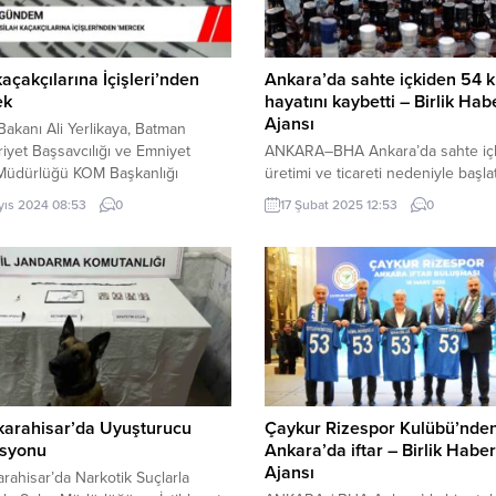
kaçakçılarına İçişleri’nden
Ankara’da sahte içkiden 54 k
ek
hayatını kaybetti – Birlik Hab
Ajansı
i Bakanı Ali Yerlikaya, Batman
yet Başsavcılığı ve Emniyet
ANKARA–BHA Ankara’da sahte iç
Müdürlüğü KOM Başkanlığı
üretimi ve ticareti nedeniyle başlat
esinde; Batman İl Emniyet
soruşturmalar devam ediyor. Anka
yıs 2024 08:53
0
17 Şubat 2025 12:53
0
üğü İstihbarat ve KOM Şube
Cumhuriyet Başsavcılığı ile Ankara
klerince yapılan çalışmalar
ve Polatlı Cumhuriyet Başsavcılıkla
“yasa dışı silah kaçakçılığı ve
“kaçakçılık” ve “olası kastla ölüme
icaretine” yönelik “Mercek-18”
sebebiyet verme” suçları kapsam
yonunun düzenlendiğini duyurdu.
soruşturma başlattı. Sahte içki ne
onda yasa dışı silah üretiminin
yapılan araştırmalara ek olarak Adl
ğı bir silah imalathanesinde; 21
Kurumundan gelen toksikoloji rapo
satsız...
da soruşturma dosyasına dahil...
karahisar’da Uyuşturucu
Çaykur Rizespor Kulübü’nde
syonu
Ankara’da iftar – Birlik Haber
Ajansı
rahisar’da Narkotik Suçlarla