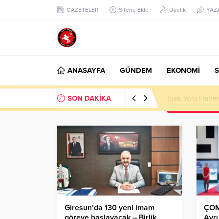
GAZETELER
Sitene Ekle
Üyelik
YAZ
ANASAYFA
GÜNDEM
EKONOMİ
S
SON DAKİKA
Başkan Nihat Öz
Giresun’da 130 yeni imam
ÇOMÜ
göreve başlayacak – Birlik
Avr