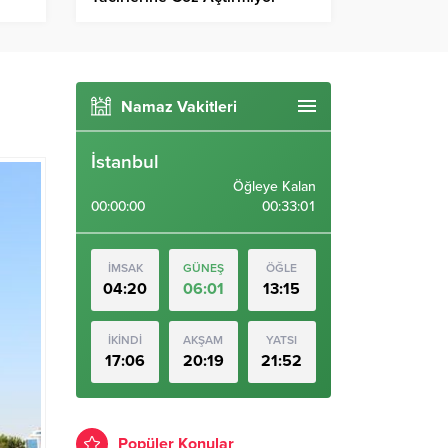
Namaz Vakitleri
İstanbul
Öğleye Kalan
00:00:00
00:33:00
İMSAK
GÜNEŞ
ÖĞLE
04:20
06:01
13:15
İKİNDİ
AKŞAM
YATSI
17:06
20:19
21:52
Popüler Konular