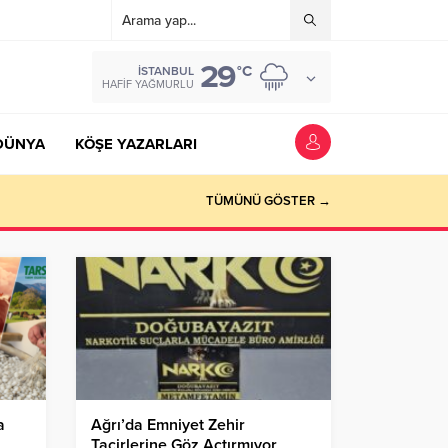
29
°C
İSTANBUL
HAFIF YAĞMURLU
DÜNYA
KÖŞE YAZARLARI
TÜMÜNÜ GÖSTER →
a
Ağrı’da Emniyet Zehir
Tacirlerine Göz Açtırmıyor