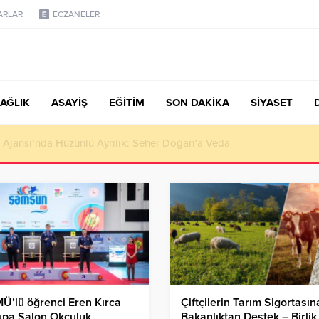
ARLAR
ECZANELER
AĞLIK
ASAYİŞ
EĞİTİM
SON DAKİKA
SİYASET
türk, Şanahan’da Hacı Eryaman’a Misafir Oldu
’lü öğrenci Eren Kırca
Çiftçilerin Tarım Sigortasın
upa Salon Okçuluk
Bakanlıktan Destek – Birlik