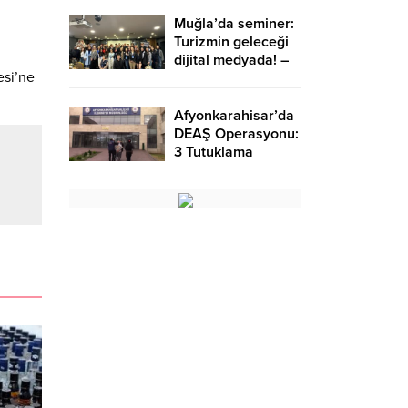
ziyaret etti – Birlik
Haber Ajansı
Muğla’da seminer:
Turizmin geleceği
dijital medyada! –
esi’ne
Birlik Haber Ajansı
Afyonkarahisar’da
DEAŞ Operasyonu:
3 Tutuklama