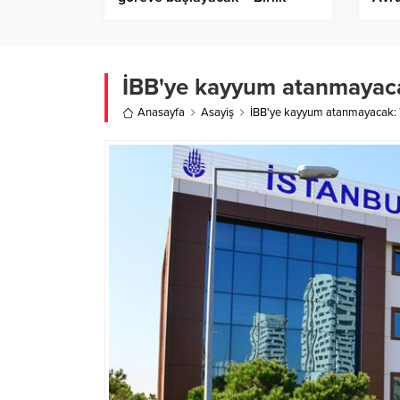
Haber Ajansı
şamp
Ajan
İBB'ye kayyum atanmayaca
Anasayfa
Asayiş
İBB'ye kayyum atanmayacak: 