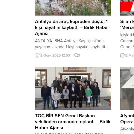
Antalya’da araç köprüden düştü: 1
Silah 
kişi hayatını kaybetti – Birlik Haber
‘Merc
Ajansı
İçişler
ANTALYA–BHA Antalya Kaş İlçesi’nde
Cumhuri
yaşanan kazada 1 kişi hayatını kaybetti.
Genel 
Sabah saatlerinde etkili olan yağış
koordin
12 Ocak 2025 12:53
0
12 Ma
nedeniyle kayganlaşan yolda kontrolünü
Müdürl
kaybeden otomobil, Gelen Köprüsü’nden
Müdürlü
düştü. Araçta bulunan 19 yaşındaki
sonucu 
Süleyman Gülcü, hayatını kaybetti.
silah t
operas
Operasy
yapıldı
adet ruh
TOÇ-BİR-SEN Genel Başkan
Afyon
vekilinden ormanda toplantı – Birlik
Opera
Haber Ajansı
Afyonka