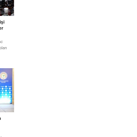
işi
er
ki
ılan
ra
 Batı
rı,
ında
deniyle
i Tıp
rları
n