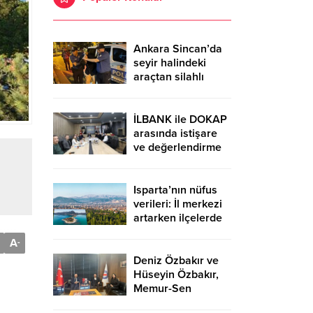
Ankara Sincan’da
seyir halindeki
araçtan silahlı
saldırı! 2 şüpheli
gözaltına alındı
İLBANK ile DOKAP
arasında istişare
ve değerlendirme
toplantısı
gerçekleştirildi –
Birlik Haber Ajansı
Isparta’nın nüfus
verileri: İl merkezi
artarken ilçelerde
düşüş yaşandı –
A
-
Birlik Haber Ajansı
Deniz Özbakır ve
Hüseyin Özbakır,
Memur-Sen
Başkanı Ali Yalçın’ı