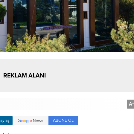
REKLAM ALANI
A
+
ABONE OL
aylaş