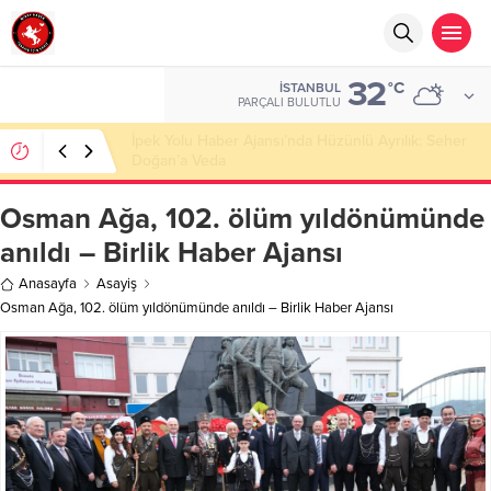
32
°C
İSTANBUL
PARÇALI BULUTLU
Başkan Nihat Öztürk, Şanahan’da Hacı Eryaman’a
Misafir Oldu
Osman Ağa, 102. ölüm yıldönümünde
anıldı – Birlik Haber Ajansı
Anasayfa
Asayiş
Osman Ağa, 102. ölüm yıldönümünde anıldı – Birlik Haber Ajansı