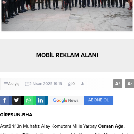
MOBİL REKLAM ALANI
A
A
+
-
Asayiş
2 Nisan 2025 19:19
0
ABONE OL
GİRESUN-BHA
Atatürk’ün Muhafız Alay Komutanı Milis Yarbay
Osman Ağa
,