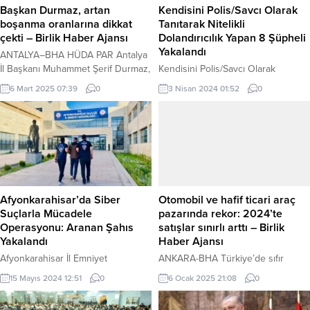
Başkan Durmaz, artan
Kendisini Polis/Savcı Olarak
boşanma oranlarına dikkat
Tanıtarak Nitelikli
çekti – Birlik Haber Ajansı
Dolandırıcılık Yapan 8 Şüpheli
Yakalandı
ANTALYA–BHA HÜDA PAR Antalya
İl Başkanı Muhammet Şerif Durmaz,
Kendisini Polis/Savcı Olarak
açıklanan verilerin aile yapısının
Tanıtarak Nitelikli Dolandırıcılık
6 Mart 2025 07:39
0
3 Nisan 2024 01:52
0
korunması ve güçlendirilmesi adına
Yapan 8 Şüpheli Yakalandı
ciddi tedbirler alınması gerektiğini
Telefonda kendisini ‘cumhuriyet
belirtti. Akdeniz Üniversitesinde
savcısı, hakim, emniyet ve jandarma
Antalya’nın fethi anısına sergi
görevlisi’ olarak tanıtıp, ‘adınız terör
Açıklamada, modernleşmenin ve
örgütüne karıştı, kimliğiniz bir
dünyevileşmenin etkisiyle artan
olayda kullanıldı’ şeklinde
boşanma oranlarının Antalya’da
söylemlerle baskı altına alarak para
dikkat çekici seviyelere ulaştığı, bu
ve ziynet eşyalarının elden alınması
Afyonkarahisar’da Siber
Otomobil ve hafif ticari araç
durumun da toplumsal yapıyı
olaylarına yönelik Antalya
Suçlarla Mücadele
pazarında rekor: 2024’te
derinden etkileyebileceğine vurgu
Cumhuriyet Başsavcılığının
Operasyonu: Aranan Şahıs
satışlar sınırlı arttı – Birlik
yapıldı. ...
talimatları doğrultusunda, Asayiş
Yakalandı
Haber Ajansı
Şube Müdürlüğü...
Afyonkarahisar İl Emniyet
ANKARA-BHA Türkiye’de sıfır
Müdürlüğü Siber Suçlarla Mücadele
otomobil ve hafif ticari araç pazarı
15 Mayıs 2024 12:51
0
6 Ocak 2025 21:08
0
Şubesi, “Bilişim Sistemlerinin
2024 yılında bir önceki yıla göre
Kullanılması Suretiyle Hırsızlık”
yüzde 0,5 artışla 1 milyon 238 bin