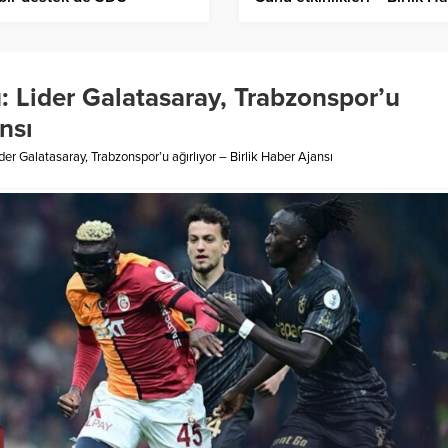
anesi’nden! – Birlik Haber
Ajansı
sı
 Lider Galatasaray, Trabzonspor’u
nsı
r Galatasaray, Trabzonspor’u ağırlıyor – Birlik Haber Ajansı