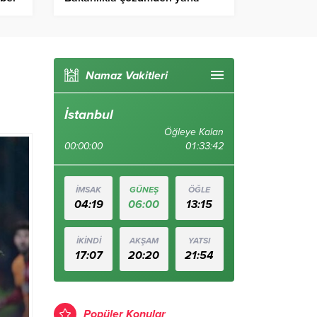
Birlik Haber Ajansı
Namaz Vakitleri
İstanbul
Öğleye Kalan
00:00:00
01:33:41
İMSAK
GÜNEŞ
ÖĞLE
04:19
06:00
13:15
İKİNDİ
AKŞAM
YATSI
17:07
20:20
21:54
Popüler Konular