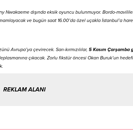
ony Nwakaeme dışında eksik oyuncu bulunmuyor. Bordo-mavililer
tamamlayacak ve bugün saat 16.00’da özel uçakla İstanbul’a har
nü Avrupa’ya çevirecek. Sarı-kırmızılılar,
5 Kasım Çarşamba 
eplasmanına çıkacak. Zorlu fikstür öncesi Okan Buruk’un hedefi
k.
REKLAM ALANI