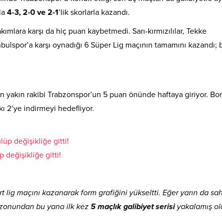
yla
4-3, 2-0 ve 2-1
’lik skorlarla kazandı.
akımlara karşı da hiç puan kaybetmedi. Sarı-kırmızılılar, Tekke
bulspor’a karşı oynadığı 6 Süper Lig maçının tamamını kazandı; 
n yakın rakibi Trabzonspor’un 5 puan önünde haftaya giriyor. Bo
kı 2’ye indirmeyi hedefliyor.
 değişikliğe gitti!
t lig maçını kazanarak form grafiğini yükseltti. Eğer yarın da s
sezonundan bu yana ilk kez
5 maçlık galibiyet serisi
yakalamış ol