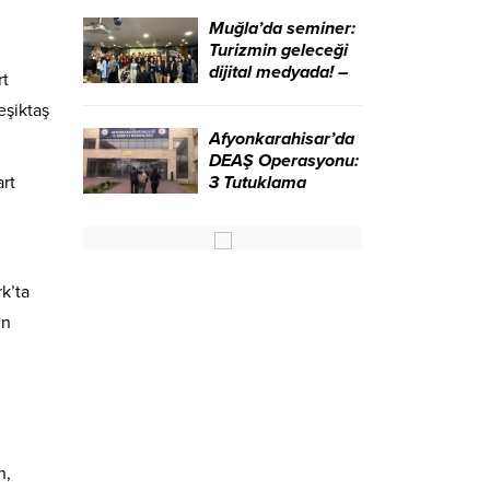
ziyaret etti – Birlik
Haber Ajansı
Muğla’da seminer:
Turizmin geleceği
dijital medyada! –
rt
Birlik Haber Ajansı
eşiktaş
Afyonkarahisar’da
DEAŞ Operasyonu:
art
3 Tutuklama
k’ta
un
n,