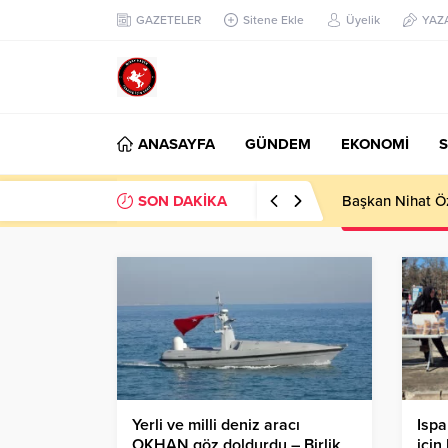
GAZETELER
Sitene Ekle
Üyelik
YAZ
ANASAYFA
GÜNDEM
EKONOMİ
S
SON DAKİKA
KANTİNLER LG
Yerli ve milli deniz aracı
Ispa
OKHAN göz doldurdu – Birlik
için