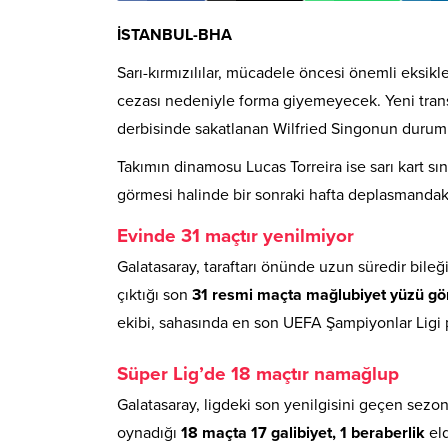
İSTANBUL-BHA
Sarı-kırmızılılar, mücadele öncesi önemli eksik
cezası nedeniyle forma giyemeyecek. Yeni trans
derbisinde sakatlanan Wilfried Singonun durum
Takımın dinamosu Lucas Torreira ise sarı kart sı
görmesi halinde bir sonraki hafta deplasmandak
Evinde 31 maçtır yenilmiyor
Galatasaray, taraftarı önünde uzun süredir bileğ
çıktığı son
31 resmi maçta mağlubiyet yüzü g
ekibi, sahasında en son UEFA Şampiyonlar Ligi p
Süper Lig’de 18 maçtır namağlup
Galatasaray, ligdeki son yenilgisini geçen sezon
oynadığı
18 maçta 17 galibiyet, 1 beraberlik
eld