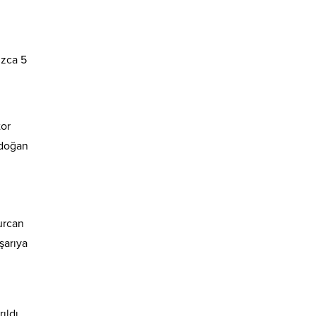
ızca 5
tor
ndoğan
urcan
şarıya
ıldı.