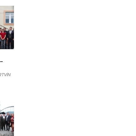
 –
RTVİN
i
e
ılın 9
çiş
 süre
ziyaret
nli ve