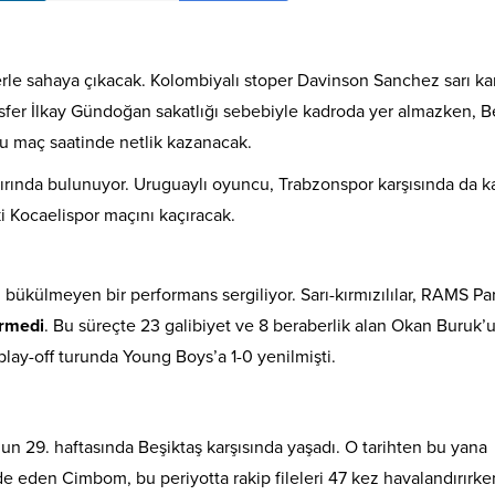
lerle sahaya çıkacak. Kolombiyalı stoper Davinson Sanchez sarı ka
fer İlkay Gündoğan sakatlığı sebebiyle kadroda yer almazken, B
u maç saatinde netlik kazanacak.
nırında bulunuyor. Uruguaylı oyuncu, Trabzonspor karşısında da k
i Kocaelispor maçını kaçıracak.
i bükülmeyen bir performans sergiliyor. Sarı-kırmızılılar, RAMS Par
örmedi
. Bu süreçte 23 galibiyet ve 8 beraberlik alan Okan Buruk’
lay-off turunda Young Boys’a 1-0 yenilmişti.
un 29. haftasında Beşiktaş karşısında yaşadı. O tarihten bu yana
e eden Cimbom, bu periyotta rakip fileleri 47 kez havalandırırke