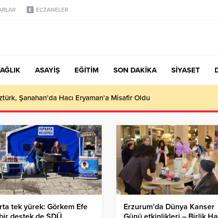
ARLAR
ECZANELER
AĞLIK
ASAYİŞ
EĞİTİM
SON DAKİKA
SİYASET
S SINAV GÜNÜ KAPALI
rta tek yürek: Görkem Efe
Erzurum’da Dünya Kanser
 bir destek de SDÜ
Günü etkinlikleri – Birlik H