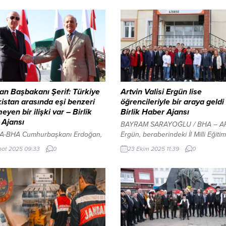
an Başbakanı Şerif: Türkiye
Artvin Valisi Ergün lise
istan arasında eşi benzeri
öğrencileriyle bir araya geldi
eyen bir ilişki var – Birlik
Birlik Haber Ajansı
 Ajansı
BAYRAM SARAYOĞLU / BHA – A
-BHA Cumhurbaşkanı Erdoğan,
Ergün, beraberindeki İl Milli Eğitim
n’a resmi ziyaret kapsamında
Müdürü Fahri Acar ile ziyaret ettiğ
bat 2025 09:33
0
23 Ekim 2025 11:39
0
 İslamabad’a geldi. Erdoğan,
okulda, öğrencilerin yoğun ilgisiyl
Pakistan Başbakanı Şerif ile
karşılaştı. Sarp Sınır Kapısı’ndan y
nlık Binası’nda bir araya geldi.
ayında yaklaşık 4 milyon yolcu ge
de, Türkiye ile Pakistan
yaptı İçeriği Görüntüle Okulda bir
aki “eşsiz” ilişkilere dikkat çeken
incelemelerde bulunarak sınıfları 
Türkiye’nin dünya çapında en hızlı
eden Vali Ergün, öğrencilere düze
 ve gelişen ülkelerden biri
programlı...
u vurguladı.