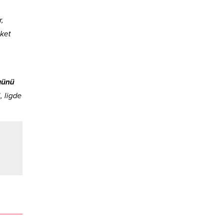
,
eket
günü
, ligde