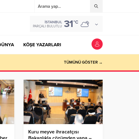
31
°C
İSTANBUL
PARÇALI BULUTLU
DÜNYA
KÖŞE YAZARLARI
TÜMÜNÜ GÖSTER →
Kuru meyve ihracatçısı
aber
Bakanlıkla çözümden yana –