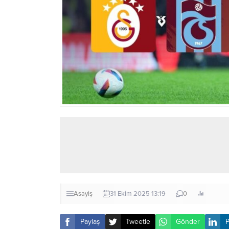
Asayiş
31 Ekim 2025 13:19
0
Paylaş
Tweetle
Gönder
P