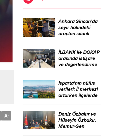
Ankara Sincan’da
seyir halindeki
araçtan silahlı
saldırı! 2 şüpheli
gözaltına alındı
İLBANK ile DOKAP
arasında istişare
ve değerlendirme
toplantısı
gerçekleştirildi –
Birlik Haber Ajansı
Isparta’nın nüfus
verileri: İl merkezi
artarken ilçelerde
düşüş yaşandı –
Birlik Haber Ajansı
Deniz Özbakır ve
A
-
Hüseyin Özbakır,
Memur-Sen
Başkanı Ali Yalçın’ı