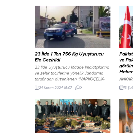
23 İlde 1 Ton 756 Kg Uyuşturucu
Pakist
Ele Geçirildi
ve Pak
görülm
23 İlde Uyuşturucu Madde İmalatçılarına
Haber
ve zehir tacirlerine yönelik Jandarma
tarafından düzenlenen “NARKOÇELİK-
ANKARA
49” operasyonlarında; 1 Ton 756 Kg
Pakista
24 Kasım 2024 15:07
0
13 Şu
Uyuşturucu Madde, 995 Bin adet kök
başkent
kenevir/kök skunk ile 34 milyon 617 Bin
burada 
835 adet (23 ilde yakalanan toplam)
Başbaka
Uyuşturucu Hap ele geçirildi, 58 Şüpheli
Görüşme
Zehir Taciri yakalandı, 40’ı tutuklandı, 4’ü
arasınd
hakkında...
Şerif, 
büyüyen
olduğun