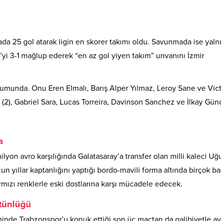
ada 25 gol atarak ligin en skorer takımı oldu. Savunmada ise yaln
’yi 3-1 mağlup ederek “en az gol yiyen takım” unvanını İzmir
numunda. Onu Eren Elmalı, Barış Alper Yılmaz, Leroy Sane ve Vic
 (2), Gabriel Sara, Lucas Torreira, Davinson Sanchez ve İlkay Gü
a
yon avro karşılığında Galatasaray’a transfer olan milli kaleci Uğ
zun yıllar kaptanlığını yaptığı bordo-mavili forma altında birçok ba
mızı renklerle eski dostlarına karşı mücadele edecek.
tünlüğü
inde Trabzonspor’u konuk ettiği son üç maçtan da galibiyetle ayr