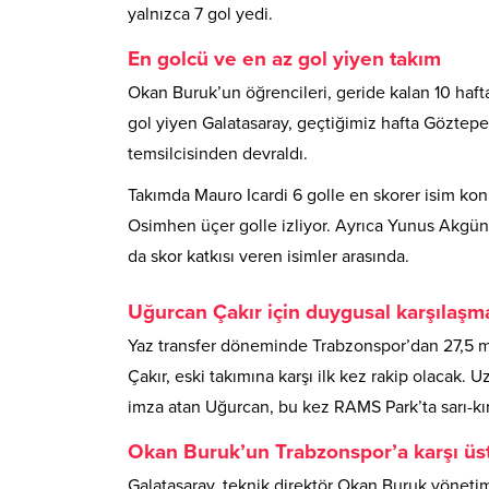
yalnızca 7 gol yedi.
En golcü ve en az gol yiyen takım
Okan Buruk’un öğrencileri, geride kalan 10 haft
gol yiyen Galatasaray, geçtiğimiz hafta Göztepe
temsilcisinden devraldı.
Takımda Mauro Icardi 6 golle en skorer isim ko
Osimhen üçer golle izliyor. Ayrıca Yunus Akgün
da skor katkısı veren isimler arasında.
Uğurcan Çakır için duygusal karşılaşm
Yaz transfer döneminde Trabzonspor’dan 27,5 mil
Çakır, eski takımına karşı ilk kez rakip olacak. U
imza atan Uğurcan, bu kez RAMS Park’ta sarı-kır
Okan Buruk’un Trabzonspor’a karşı üs
Galatasaray, teknik direktör Okan Buruk yönetim