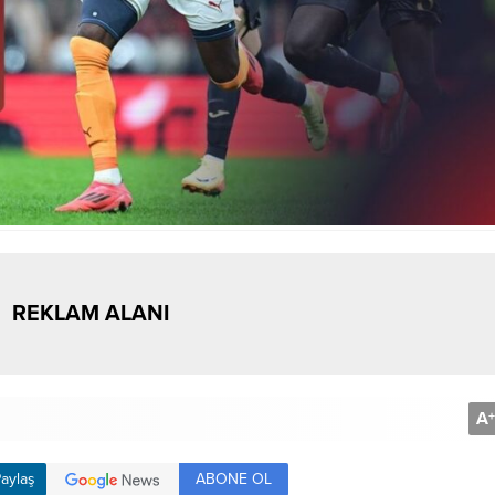
REKLAM ALANI
A
+
ABONE OL
aylaş